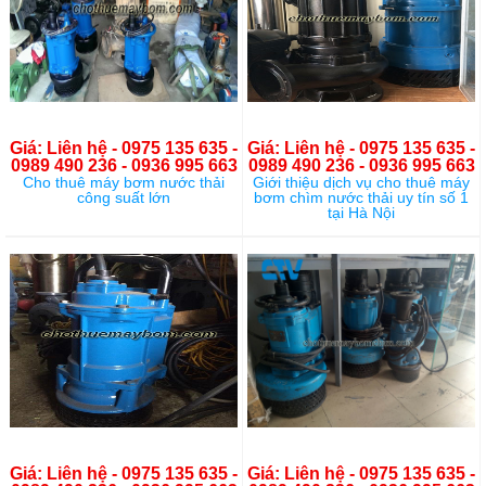
Giá: Liên hệ - 0975 135 635 -
Giá: Liên hệ - 0975 135 635 -
0989 490 236 - 0936 995 663
0989 490 236 - 0936 995 663
Cho thuê máy bơm nước thải
Giới thiệu dịch vụ cho thuê máy
công suất lớn
bơm chìm nước thải uy tín số 1
tại Hà Nội
Giá: Liên hệ - 0975 135 635 -
Giá: Liên hệ - 0975 135 635 -