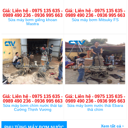
Giá: Liên hệ - 0975 135 635 -
Giá: Liên hệ - 0975 135 635 -
0989 490 236 - 0936 995 663
0989 490 236 - 0936 995 663
Sửa máy bơm giếng khoan
Sửa máy bơm Mitsuky FS
Mastra
Giá: Liên hệ - 0975 135 635 -
Giá: Liên hệ - 0975 135 635 -
0989 490 236 - 0936 995 663
0989 490 236 - 0936 995 663
Sửa máy bơm chìm nước thải tại
Sửa máy bơm nước thải Ebara
Cường Thịnh Vương
thả chìm
Xem tất cả ›
PHỤ TÙNG MÁY BƠM NƯỚC