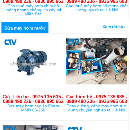
0989 490 236 - 0936 995 663
0989 490 236 - 0936 995 663
Cho thuê máy bơm chìm hố
Cho thuê máy bơm hố móng chất
móng nhanh chóng, tin cậy tại
lượng, giá rẻ tại Hà Nội
Miền Bắc
Xem tất cả ›
Sửa máy bơm nước
Giá: Liên hệ - 0975 135 635 -
Giá: Liên hệ - 0975 135 635 -
0989 490 236 - 0936 995 663
0989 490 236 - 0936 995 663
Sửa máy bơm cao áp Ebara
Thay guồng, cánh máy bơm trục
MMD 65-250
đứng chuyên nghiệp tại Hà Nội