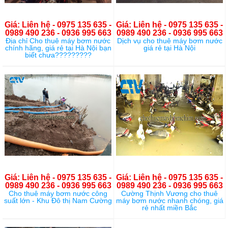
Giá: Liên hệ - 0975 135 635 -
Giá: Liên hệ - 0975 135 635 -
0989 490 236 - 0936 995 663
0989 490 236 - 0936 995 663
Địa chỉ Cho thuê máy bơm nước
Dịch vụ cho thuê máy bơm nước
chính hãng, giá rẻ tại Hà Nội bạn
giá rẻ tại Hà Nội
biết chưa?????????
Giá: Liên hệ - 0975 135 635 -
Giá: Liên hệ - 0975 135 635 -
0989 490 236 - 0936 995 663
0989 490 236 - 0936 995 663
Cho thuê máy bơm nước công
Cường Thịnh Vương cho thuê
suất lớn - Khu Đô thị Nam Cường
máy bơm nước nhanh chóng, giá
rẻ nhất miền Bắc