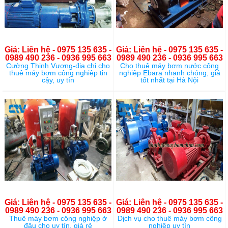
Giá: Liên hệ - 0975 135 635 -
Giá: Liên hệ - 0975 135 635 -
0989 490 236 - 0936 995 663
0989 490 236 - 0936 995 663
Cường Thịnh Vương-địa chỉ cho
Cho thuê máy bơm nước công
thuê máy bơm công nghiệp tin
nghiệp Ebara nhanh chóng, giá
cậy, uy tín
tốt nhất tại Hà Nội
Giá: Liên hệ - 0975 135 635 -
Giá: Liên hệ - 0975 135 635 -
0989 490 236 - 0936 995 663
0989 490 236 - 0936 995 663
Thuê máy bơm công nghiệp ở
Dịch vụ cho thuê máy bơm công
đâu cho uy tín, giá rẻ
nghiệp uy tín