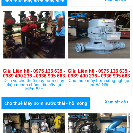
cho thuê máy bơm chạy điện
Giá: Liên hệ - 0975 135 635 -
Giá: Liên hệ - 0975 135 635 -
0989 490 236 - 0936 995 663
0989 490 236 - 0936 995 663
Dịch vụ cho thuê máy bơm chạy
Cho thuê máy bơm công nghiệp
điện nhanh chóng, tin cậy tại
tại Hà Nội
Miền Bắc
Xem tất cả ›
cho thuê Máy bơm nước thải - hố móng