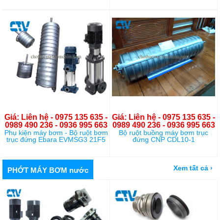
Giá: Liên hệ - 0975 135 635 -
Giá: Liên hệ - 0975 135 635 -
0989 490 236 - 0936 995 663
0989 490 236 - 0936 995 663
Phụ kiện máy bơm - Bộ ruột bơm
Bộ ruột buồng máy bơm trục
trục đứng Ebara EVMSG3 21F5
đứng CNP CDL10-1
Xem tất cả ›
PHỚT MÁY BƠM nước