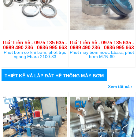
Giá: Liên hệ - 0975 135 635 -
Giá: Liên hệ - 0975 135 635 -
0989 490 236 - 0936 995 663
0989 490 236 - 0936 995 663
Phớt bơm cơ khí bơm, phớt trục
Phớt máy bơm nước Ebara, phớt
ngang Ebara 2100-33
bơm M7N-60
THIẾT KẾ VÀ LẮP ĐẶT HỆ THỐNG MÁY BƠM
Xem tất cả ›