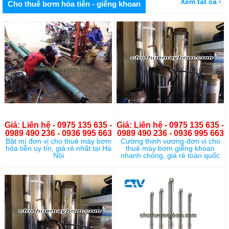
Xem tất cả ›
Cho thuê bơm hỏa tiễn - giếng khoan
Giá: Liên hệ - 0975 135 635 -
Giá: Liên hệ - 0975 135 635 -
0989 490 236 - 0936 995 663
0989 490 236 - 0936 995 663
Bật mí đơn vị cho thuê máy bơm
Cường thịnh vương-đơn vị cho
hỏa tiễn uy tín, giá rẻ nhất tại Hà
thuê máy bơm giếng khoan
Nội
nhanh chóng, giá rẻ toàn quốc