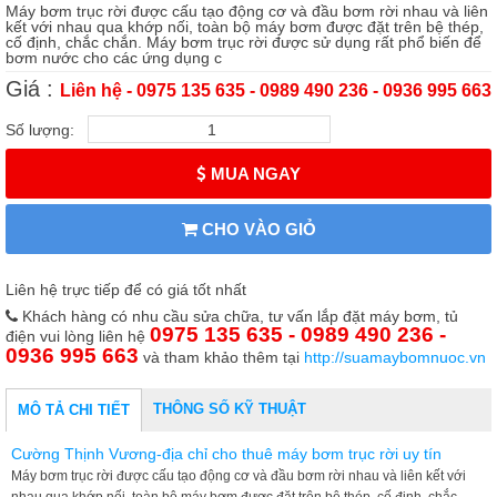
Máy bơm trục rời được cấu tạo động cơ và đầu bơm rời nhau và liên
kết với nhau qua khớp nối, toàn bộ máy bơm được đặt trên bệ thép,
cố định, chắc chắn. Máy bơm trục rời được sử dụng rất phổ biến để
bơm nước cho các ứng dụng c
Giá :
Liên hệ - 0975 135 635 - 0989 490 236 - 0936 995 663
Số lượng:
MUA NGAY
CHO VÀO GIỎ
Liên hệ trực tiếp để có giá tốt nhất
Khách hàng có nhu cầu sửa chữa, tư vấn lắp đặt máy bơm, tủ
0975 135 635 - 0989 490 236 -
điện vui lòng liên hệ
0936 995 663
và tham khảo thêm tại
http://suamaybomnuoc.vn
THÔNG SỐ KỸ THUẬT
MÔ TẢ CHI TIẾT
Cường Thịnh Vương-địa chỉ cho thuê máy bơm trục rời uy tín
Máy bơm trục rời được cấu tạo động cơ và đầu bơm rời nhau và liên kết với