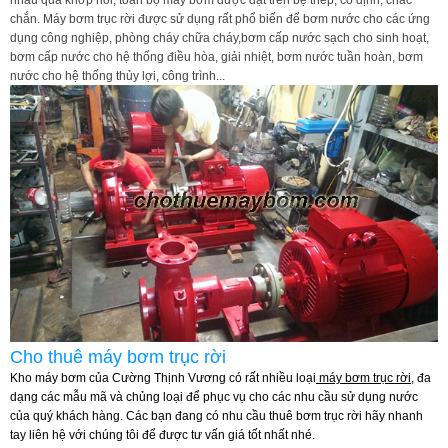
nhau qua khớp nối, toàn bộ máy bơm được đặt trên bệ thép, cố định, chắc
chắn.
Máy bơm trục rời
được sử dụng rất phổ biến để bơm nước cho các ứng
dụng công nghiệp, phòng cháy chữa cháy,bơm cấp nước sạch cho sinh hoạt,
bơm cấp nước cho hệ thống điều hòa, giải nhiệt, bơm nước tuần hoàn, bơm
nước cho hệ thống thủy lợi, công trình...
Cho thuê máy bơm trục rời
Kho máy bơm của Cường Thịnh Vương có rất nhiều loại
máy bơm trục rời
, đa
dạng các mẫu mã và chủng loại để phục vụ cho các nhu cầu sử dụng nước
của quý khách hàng. Các bạn đang có nhu cầu thuê bơm trục rời hãy nhanh
tay liên hệ với chúng tôi để được tư vấn giá tốt nhất nhé.