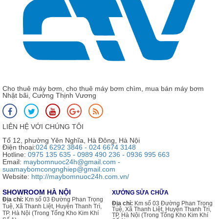
Cho thuê máy bơm, cho thuê máy bơm chìm, mua bán máy bơm
Nhật bãi, Cường Thịnh Vương
LIÊN HỆ VỚI CHÚNG TÔI
Tổ 12, phường Yên Nghĩa, Hà Đông, Hà Nội
Điện thoại:
024 6292 3846 - 024 6674 3148
Hotline:
0975 135 635 - 0989 490 236 - 0936 995 663
Email:
maybomnuoc24h@gmail.com -
suamaybomcongnghiep@gmail.com
Website:
http://maybomnuoc24h.com.vn/
SHOWROOM HÀ NỘI
XƯỞNG SỬA CHỮA
Địa chỉ:
Km số 03 Đường Phan Trọng
Địa chỉ:
Km số 03 Đường Phan Trọng
Tuệ, Xã Thanh Liệt, Huyện Thanh Trì,
Tuệ, Xã Thanh Liệt, Huyện Thanh Trì,
TP. Hà Nội (Trong Tổng Kho Kim Khí
TP. Hà Nội (Trong Tổng Kho Kim Khí