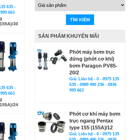
135 635 -
 995 663
g
TÌM KIẾM
(155A)/30
SẢN PHẨM KHUYẾN MÃI
Phớt máy bơm trục
đứng (phớt cơ khí)
bơm Paragon PV85-
20/2
Giá: Liên hệ - 0 - 0975 135
635 - 0989 490 236 - 0936
135 635 -
995 663
 995 663
g
(155A)/24
Phớt cơ khí máy bơm
trục ngang Pentax
type 155 (155A)/12
Giá: Liên hệ - 0 - 0975 135
635 - 0989 490 236 - 0936