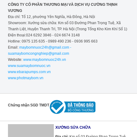
CÔNG TY CỔ PHẦN THƯƠNG MẠI VÀ DỊCH VỤ CƯỜNG THỊNH
VƯƠNG
Địa chỉ: Tổ 12, phường Yên Nghĩa, Hà Đông, Hà Nội
Showroom: Xưởng sửa chữa: Km số 03 Đường Phan Trọng Tuệ, Xã
Thanh Liệt, Huyện Thanh Trì, TP. Hà Nội (Trong Tổng Kho Kim Khí Số 1)
Điện thoại:024 6292 3846 - 024 6674 3148
Hotline: 0975 135 635 - 0989 490 236 - 0936 995 663
Email:
maybomnuoc24h@gmail.com -
suamaybomcongnghiep@gmail.com
Website:
www.maybomnuoc24h.vn
www.suamaybomnuoc.vn
www.ebarapumps.com.vn
www.photmaybom.vn
Chứng nhận SGD TMDT
XƯỞNG SỬA CHỮA
Địa chỉ:
Km số 03 Đường Phan Trọng Tuệ,