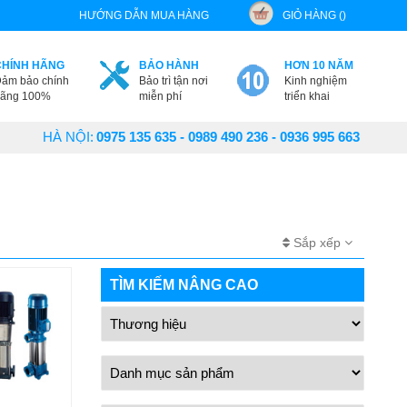
HƯỚNG DẪN MUA HÀNG
GIỎ HÀNG ()
CHÍNH HÃNG
BẢO HÀNH
HƠN 10 NĂM
ảm bảo chính
Bảo trì tận nơi
Kinh nghiệm
ãng 100%
miễn phí
triển khai
HÀ NỘI:
0975 135 635 - 0989 490 236 - 0936 995 663
Sắp xếp
TÌM KIẾM NÂNG CAO