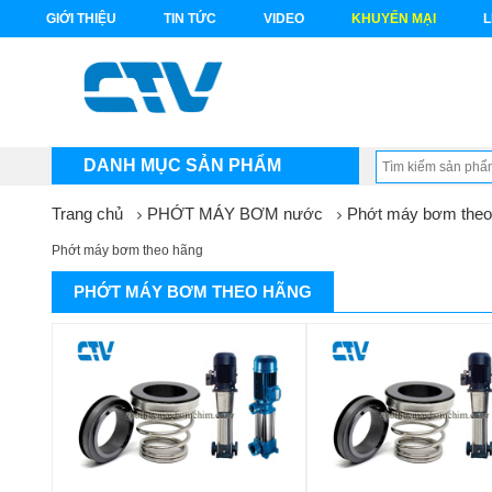
GIỚI THIỆU
TIN TỨC
VIDEO
KHUYẾN MẠI
L
DANH MỤC SẢN PHẨM
Trang chủ
PHỚT MÁY BƠM nước
Phớt máy bơm theo
Phớt máy bơm theo hãng
PHỚT MÁY BƠM THEO HÃNG