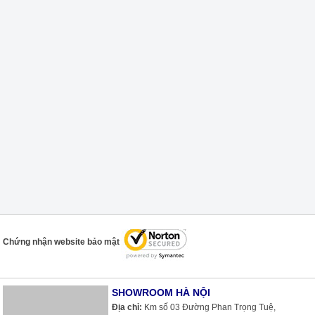
Chứng nhận website bảo mật
SHOWROOM HÀ NỘI
Địa chỉ:
Km số 03 Đường Phan Trọng Tuệ,