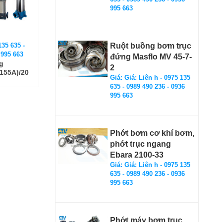
995 663
135 635 -
Ruột buồng bơm trục
 995 663
đứng Masflo MV 45-7-
g
2
(155A)/20
Giá: Giá: Liên h - 0975 135
635 - 0989 490 236 - 0936
995 663
Phớt bơm cơ khí bơm,
phớt trục ngang
Ebara 2100-33
Giá: Giá: Liên h - 0975 135
635 - 0989 490 236 - 0936
995 663
Phớt máy bơm trục