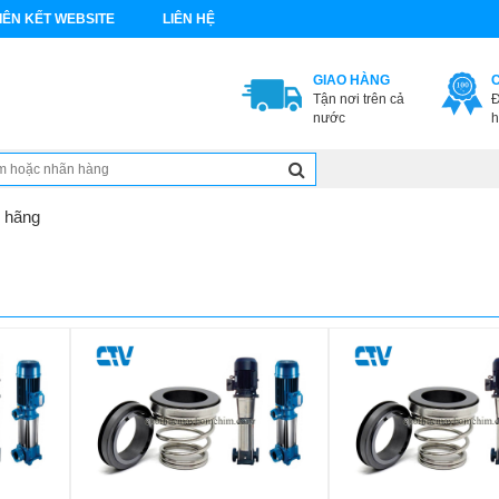
IÊN KẾT WEBSITE
LIÊN HỆ
GIAO HÀNG
Tận nơi trên cả
Đ
nước
h
 hãng