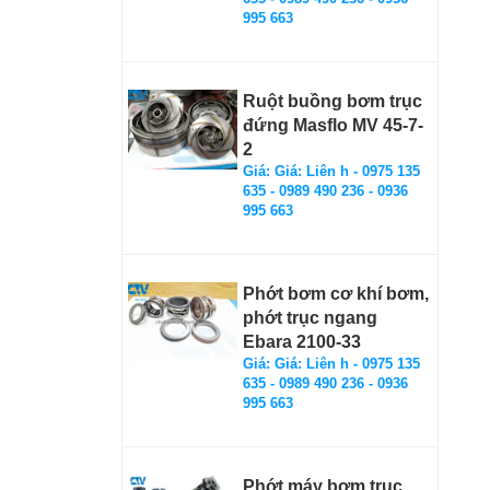
995 663
Ruột buồng bơm trục
đứng Masflo MV 45-7-
2
Giá: Giá: Liên h - 0975 135
635 - 0989 490 236 - 0936
995 663
Phớt bơm cơ khí bơm,
phớt trục ngang
Ebara 2100-33
Giá: Giá: Liên h - 0975 135
635 - 0989 490 236 - 0936
995 663
Phớt máy bơm trục