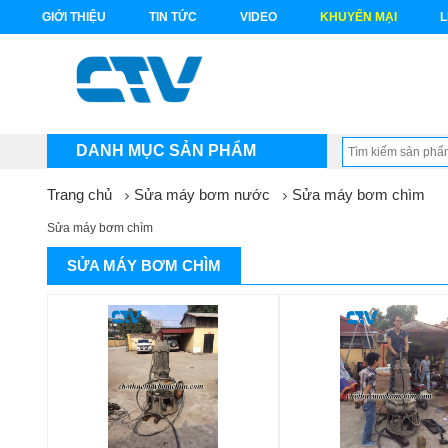
GIỚI THIỆU
TIN TỨC
VIDEO
KHUYẾN MẠI
L
DANH MỤC SẢN PHẨM
Trang chủ
Sửa máy bơm nước
Sửa máy bơm chìm
Sửa máy bơm chìm
SỬA MÁY BƠM CHÌM