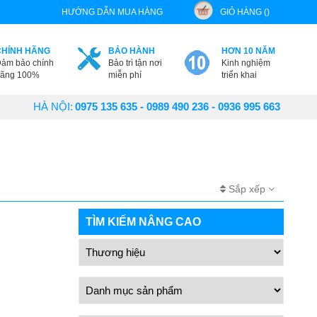
HƯỚNG DẪN MUA HÀNG
GIỎ HÀNG ()
CHÍNH HÃNG
BẢO HÀNH
HƠN 10 NĂM
ảm bảo chính
Bảo trì tận nơi
Kinh nghiệm
ãng 100%
miễn phí
triển khai
HÀ NỘI:
0975 135 635 - 0989 490 236 - 0936 995 663
Sắp xếp
TÌM KIẾM NÂNG CAO