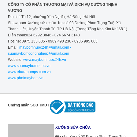
CÔNG TY CỔ PHẦN THƯƠNG MẠI VÀ DỊCH VỤ CƯỜNG THỊNH
VƯƠNG
Địa chỉ: Tổ 12, phường Yên Nghĩa, Hà Đông, Hà Nội
Showroom: Xưởng sửa chữa: Km số 03 Đường Phan Trọng Tuệ, Xã
Thanh Liệt, Huyện Thanh Trì, TP. Hà Nội (Trong Tổng Kho Kim Khí Số 1)
Điện thoại:024 6292 3846 - 024 6674 3148
Hotline: 0975 135 635 - 0989 490 236 - 0936 995 663
Email:
maybomnuoc24h@gmail.com -
suamaybomcongnghiep@gmail.com
Website:
www.maybomnuoc24h.vn
www.suamaybomnuoc.vn
www.ebarapumps.com.vn
www.photmaybom.vn
Chứng nhận SGD TMDT
XƯỞNG SỬA CHỮA
Địa chỉ:
Km số 03 Đường Phan Trọng Tuệ,