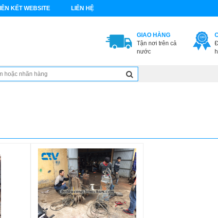
IÊN KẾT WEBSITE
LIÊN HỆ
GIAO HÀNG
Tận nơi trên cả
Đ
nước
h