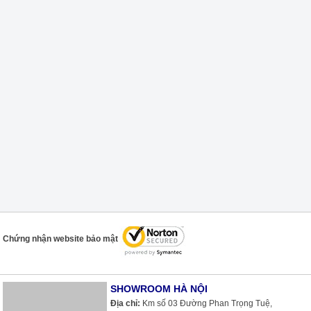
Chứng nhận website bảo mật
SHOWROOM HÀ NỘI
Địa chỉ:
Km số 03 Đường Phan Trọng Tuệ,