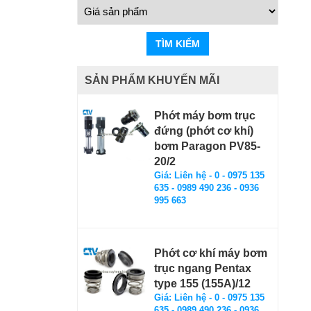
TÌM KIẾM
SẢN PHẨM KHUYẾN MÃI
Phớt máy bơm trục
đứng (phớt cơ khí)
bơm Paragon PV85-
20/2
Giá: Liên hệ - 0 - 0975 135
635 - 0989 490 236 - 0936
995 663
Phớt cơ khí máy bơm
trục ngang Pentax
type 155 (155A)/12
Giá: Liên hệ - 0 - 0975 135
635 - 0989 490 236 - 0936