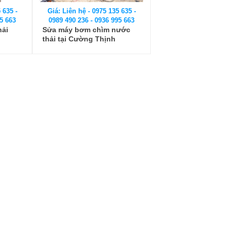
 635 -
Giá: Liên hệ - 0975 135 635 -
5 663
0989 490 236 - 0936 995 663
hải
Sửa máy bơm chìm nước
thải tại Cường Thịnh
Vương