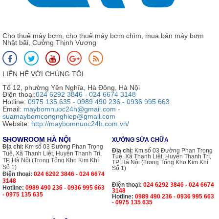
Cho thuê máy bơm, cho thuê máy bơm chìm, mua bán máy bơm
Nhật bãi, Cường Thịnh Vương
LIÊN HỆ VỚI CHÚNG TÔI
Tổ 12, phường Yên Nghĩa, Hà Đông, Hà Nội
Điện thoại:
024 6292 3846 - 024 6674 3148
Hotline:
0975 135 635 - 0989 490 236 - 0936 995 663
Email:
maybomnuoc24h@gmail.com -
suamaybomcongnghiep@gmail.com
Website:
http://maybomnuoc24h.com.vn/
SHOWROOM HÀ NỘI
XƯỞNG SỬA CHỮA
Địa chỉ:
Km số 03 Đường Phan Trọng
Địa chỉ:
Km số 03 Đường Phan Trọng
Tuệ, Xã Thanh Liệt, Huyện Thanh Trì,
Tuệ, Xã Thanh Liệt, Huyện Thanh Trì,
TP. Hà Nội (Trong Tổng Kho Kim Khí
TP. Hà Nội (Trong Tổng Kho Kim Khí
Số 1)
Số 1)
Điện thoại:
024 6292 3846 - 024 6674
3148
Điện thoại:
024 6292 3846 - 024 6674
Hotline:
0989 490 236 - 0936 995 663
3148
- 0975 135 635
Hotline:
0989 490 236 - 0936 995 663
- 0975 135 635