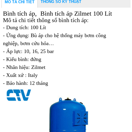
THÔNG SỐ KỸ THUẬT
MÔ TẢ CHI TIẾT
Bình tích áp, Bình tích áp Zilmet 100 Lít
Mô tả chi tiết thông số bình tích áp:
- Dung tích: 100 Lít
- Ứng dụng: Bù áp cho hệ thống
máy bơm công
nghiệp
,
bơm cứu hỏa…
-
Áp lực: 10, 16, 25 bar
- Kiểu bình: đứng
- Nhãn hiệu: Zilmet
- Xuất xứ : Italy
- Bảo hành: 12 tháng