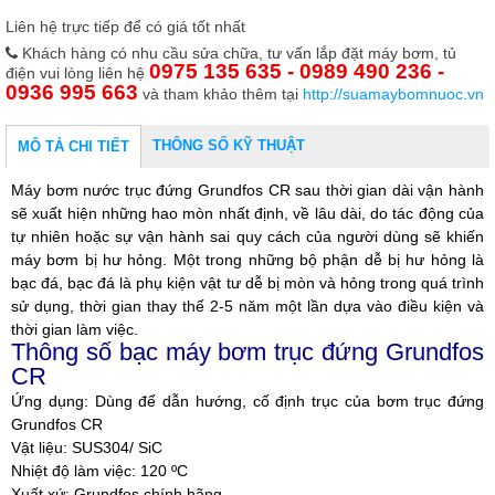
Liên hệ trực tiếp để có giá tốt nhất
Khách hàng có nhu cầu sửa chữa, tư vấn lắp đặt máy bơm, tủ
0975 135 635 - 0989 490 236 -
điện vui lòng liên hệ
0936 995 663
và tham khảo thêm tại
http://suamaybomnuoc.vn
THÔNG SỐ KỸ THUẬT
MÔ TẢ CHI TIẾT
Máy bơm nước trục đứng Grundfos CR sau thời gian dài vận hành
sẽ xuất hiện những hao mòn nhất định, về lâu dài, do tác động của
tự nhiên hoặc sự vận hành sai quy cách của người dùng sẽ khiến
máy bơm bị hư hỏng. Một trong những bộ phận dễ bị hư hỏng là
bạc đá, bạc đá là phụ kiện vật tư dễ bị mòn và hỏng trong quá trình
sử dụng, thời gian thay thế 2-5 năm một lần dựa vào điều kiện và
thời gian làm việc.
Thông số bạc máy bơm trục đứng Grundfos
CR
Ứng dụng: Dùng để dẫn hướng, cố định trục của bơm trục đứng
Grundfos CR
Vật liệu: SUS304/ SiC
Nhiệt độ làm việc: 120 ºC
Xuất xứ: Grundfos chính hãng