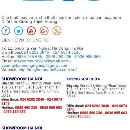
Cho thuê máy bơm, cho thuê máy bơm chìm, mua bán máy bơm
Nhật bãi, Cường Thịnh Vương
LIÊN HỆ VỚI CHÚNG TÔI
Tổ 12, phường Yên Nghĩa, Hà Đông, Hà Nội
Điện thoại:
024 6292 3846 - 024 6674 3148
Hotline:
0975 135 635 - 0989 490 236 - 0936 995 663
Email:
maybomnuoc24h@gmail.com -
suamaybomcongnghiep@gmail.com
Website:
http://maybomnuoc24h.com.vn/
SHOWROOM HÀ NỘI
XƯỞNG SỬA CHỮA
Địa chỉ:
Km số 03 Đường Phan Trọng
Địa chỉ:
Km số 03 Đường Phan Trọng
Tuệ, Xã Thanh Liệt, Huyện Thanh Trì,
Tuệ, Xã Thanh Liệt, Huyện Thanh Trì,
TP. Hà Nội (Trong Tổng Kho Kim Khí
TP. Hà Nội (Trong Tổng Kho Kim Khí
Số 1)
Số 1)
Điện thoại:
024 6292 3846 - 024 6674
3148
Điện thoại:
024 6292 3846 - 024 6674
Hotline:
0989 490 236 - 0936 995 663
3148
- 0975 135 635
Hotline:
0989 490 236 - 0936 995 663
- 0975 135 635
SHOWROOM HÀ NỘI