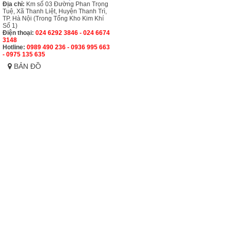
Địa chỉ:
Km số 03 Đường Phan Trọng
Tuệ, Xã Thanh Liệt, Huyện Thanh Trì,
TP. Hà Nội (Trong Tổng Kho Kim Khí
Số 1)
Điện thoại:
024 6292 3846 - 024 6674
3148
Hotline:
0989 490 236 - 0936 995 663
- 0975 135 635
BẢN ĐỒ
©coppyright 2016 - Cường Thịnh Vương