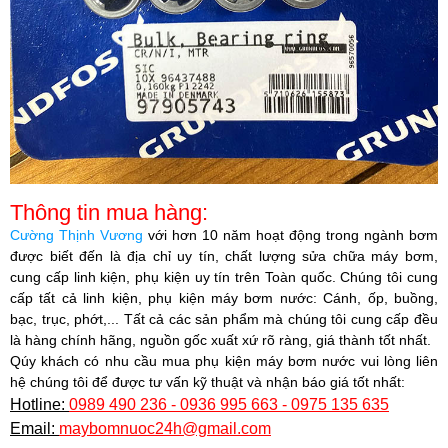
Thông tin mua hàng:
Cường Thịnh Vương
với hơn 10 năm hoạt động trong ngành bơm
được biết đến là địa chỉ uy tín, chất lượng sửa chữa máy bơm,
cung cấp linh kiện, phụ kiện uy tín trên Toàn quốc. Chúng tôi cung
cấp tất cả linh kiện, phụ kiện máy bơm nước: Cánh, ốp, buồng,
bạc, trục, phớt,... Tất cả các sản phẩm mà chúng tôi cung cấp đều
là hàng chính hãng, nguồn gốc xuất xứ rõ ràng, giá thành tốt nhất.
Qúy khách có nhu cầu mua phụ kiện máy bơm nước vui lòng liên
hệ chúng tôi để được tư vấn kỹ thuật và nhận báo giá tốt nhất:
Hotline:
0989 490 236 - 0936 995 663 - 0975 135 635
Email:
maybomnuoc24h@gmail.com