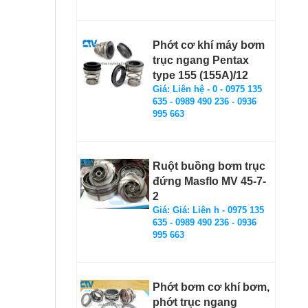
Phớt cơ khí máy bơm
trục ngang Pentax
type 155 (155A)/12
Giá: Liên hệ - 0 - 0975 135
635 - 0989 490 236 - 0936
995 663
Ruột buồng bơm trục
đứng Masflo MV 45-7-
2
Giá: Giá: Liên h - 0975 135
635 - 0989 490 236 - 0936
995 663
Phớt bơm cơ khí bơm,
phớt trục ngang