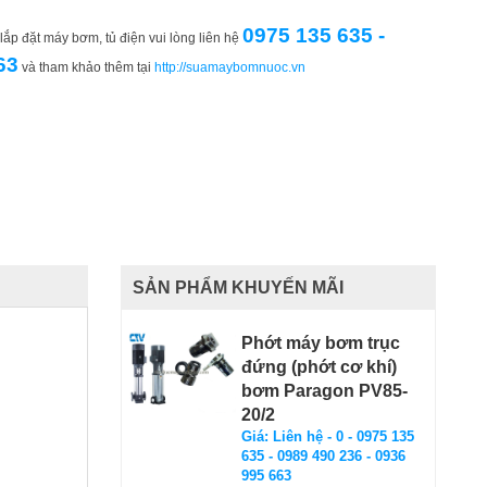
0975 135 635 -
ắp đặt máy bơm, tủ điện vui lòng liên hệ
63
và tham khảo thêm tại
http://suamaybomnuoc.vn
SẢN PHẨM KHUYẾN MÃI
Phớt máy bơm trục
đứng (phớt cơ khí)
bơm Paragon PV85-
20/2
Giá: Liên hệ - 0 - 0975 135
635 - 0989 490 236 - 0936
995 663