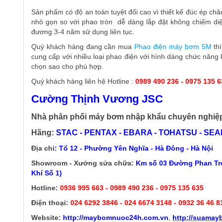
Sản phẩm có độ an toàn tuyệt đối cao vì thiết kế đúc ép chân
nhỏ gọn so với phao tròn dễ dàng lắp đặt không chiếm diện
đương 3-4 năm sử dụng liên tục.
Quý khách hàng đang cần mua
Phao điện máy bơm 5M
thì
cung cấp với nhiều loại phao điện với hình dáng chức năng
chọn sao cho phù hợp.
Quý khách hàng liên hệ Hotline :
0989 490 236 - 0975 135 6
Cường Thịnh Vương JSC
Nhà phân phối máy bơm nhập khẩu chuyên nghiệ
Hãng:
STAC - PENTAX - EBARA - TOHATSU - SEALA
Địa chỉ
: Tổ 12 - Phường Yên Nghĩa - Hà Đông - Hà Nội
Showroom - Xưởng sửa chữa:
Km số 03 Đường Phan Trọ
Khí Số 1)
Hotline:
0936 995 663 - 0989 490 236 - 0975 135 635
Điện thoại:
024 6292 3846
- 024 6674 3148 - 0932 36 46 8
Website:
http://
maybomnuoc24h.com.vn
,
http://suama