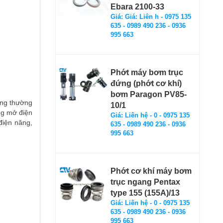
Ebara 2100-33
Giá: Giá: Liên h - 0975 135
635 - 0989 490 236 - 0936
995 663
Phớt máy bơm trục
đứng (phớt cơ khí)
bơm Paragon PV85-
ông thường
10/1
ng mở điện
Giá: Liên hệ - 0 - 0975 135
điện năng,
635 - 0989 490 236 - 0936
995 663
Phớt cơ khí máy bơm
trục ngang Pentax
type 155 (155A)/13
Giá: Liên hệ - 0 - 0975 135
635 - 0989 490 236 - 0936
995 663