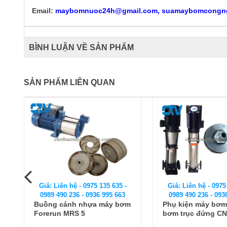
Email:
maybomnuoc24h@gmail.com, suamaybomcongn
BÌNH LUẬN VỀ SẢN PHẨM
SẢN PHẨM LIÊN QUAN
Giá: Liên hệ - 0975 135 635 -
Giá: Liên hệ - 0975
0989 490 236 - 0936 995 663
0989 490 236 - 093
Buồng cánh nhựa máy bơm
Phụ kiện máy bơm
Forerun MRS 5
bơm trục đứng C
CDLF150-40-2