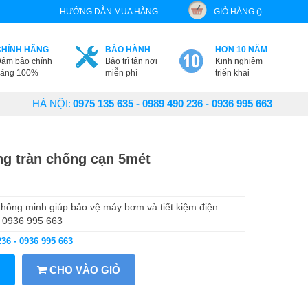
HƯỚNG DẪN MUA HÀNG
GIỎ HÀNG ()
CHÍNH HÃNG
BẢO HÀNH
HƠN 10 NĂM
ảm bảo chính
Bảo trì tận nơi
Kinh nghiệm
ãng 100%
miễn phí
triển khai
HÀ NỘI:
0975 135 635 - 0989 490 236 - 0936 995 663
g tràn chống cạn 5mét
 thông minh giúp bảo vệ máy bơm và tiết kiệm điện
- 0936 995 663
236 - 0936 995 663
CHO VÀO GIỎ