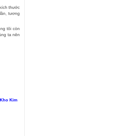
 kích thước
lần, tương
ng tôi còn
úng ta nên
 Kho Kim