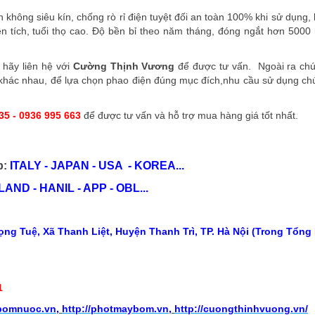
 không siêu kín, chống rò rỉ điện tuyệt đối an toàn 100% khi sử dụng,
 tích, tuổi thọ cao. Độ bền bỉ theo năm tháng, đóng ngắt hơn 5000 
 hãy liên hệ với
Cường Thịnh Vương
để được tư vấn. Ngoài ra chú
 khác nhau, để lựa chọn phao điện đúng mục đích,nhu cầu sử dụng ch
35 - 0936 995 663
để được tư vấn và hỗ trợ mua hàng giá tốt nhất.
p:
ITALY - JAPAN - USA - KOREA...
ND - HANIL - APP - OBL...
ng Tuệ, Xã Thanh Liệt, Huyện Thanh Trì, TP. Hà Nội (Trong Tổng
1
ybomnuoc.vn
,
http://photmaybom.vn
,
http://cuongthinhvuong.vn/