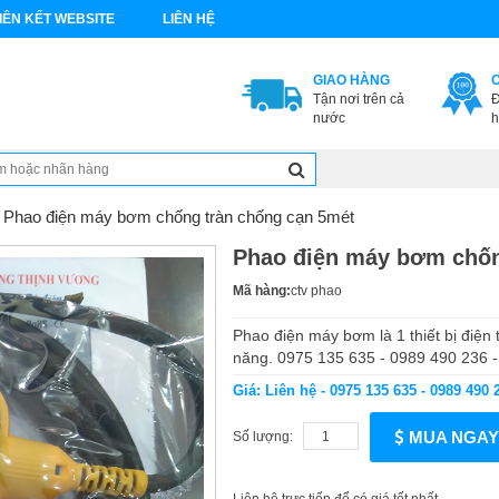
IÊN KẾT WEBSITE
LIÊN HỆ
GIAO HÀNG
Tận nơi trên cả
Đ
nước
h
Phao điện máy bơm chống tràn chống cạn 5mét
Phao điện máy bơm chốn
Mã hàng:
ctv phao
Phao điện máy bơm là 1 thiết bị điện
năng. 0975 135 635 - 0989 490 236 
Giá: Liên hệ - 0975 135 635 - 0989 490 
MUA NGAY
Số lượng: