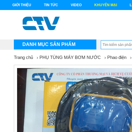
GIỚI THIỆU
TIN TỨC
VIDEO
KHUYẾN MẠI
L
DANH MỤC SẢN PHẨM
Trang chủ
PHỤ TÙNG MÁY BƠM NƯỚC
Phao điện