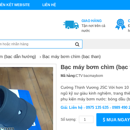
IÊN KẾT WEBSITE
LIÊN HỆ
GIAO HÀNG
Tận nơi trên cả
Đ
nước
h
m (bạc dẫn hướng)
Bạc máy bơm chìm (bạc than)
Bạc máy bơm chìm (bạc 
Mã hàng:
CTV bacmaybom
Cường Thịnh Vương JSC Với hơn 10 
ngũ kỹ sư giàu kinh nghiệm, trang thiế
phụ kiện máy bơm nước: bóng dầu (ba
Giá: Liên hệ - 0975 135 635 - 0989 490 
MUA NGAY
Số lượng: