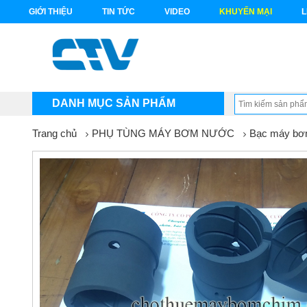
GIỚI THIỆU
TIN TỨC
VIDEO
KHUYẾN MẠI
L
DANH MỤC SẢN PHẨM
Trang chủ
PHỤ TÙNG MÁY BƠM NƯỚC
Bạc máy bơ