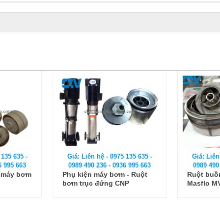
 135 635 -
Giá: Liên hệ - 0975 135 635 -
Giá: Liên
6 995 663
0989 490 236 - 0936 995 663
0989 490
 - Ruột
Ruột buồng bơm trục đứng
Bộ ruột 
NP
Masflo MV 45-7-2
trục đứng