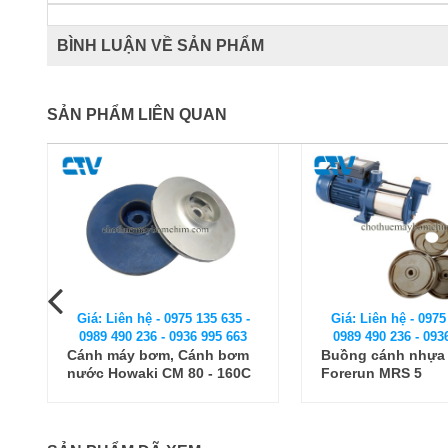
BÌNH LUẬN VỀ SẢN PHẨM
SẢN PHẨM LIÊN QUAN
Giá: Liên hệ - 0975 135 635 -
Giá: Liên hệ - 0975
0989 490 236 - 0936 995 663
0989 490 236 - 093
Buồng cánh nhựa máy bơm
Phụ kiện máy bơm
Forerun MRS 5
bơm trục đứng C
CDLF150-40-2