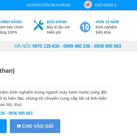
HƯỚNG DẪN MUA HÀNG
GIỎ HÀNG ()
CHÍNH HÃNG
BẢO HÀNH
HƠN 10 NĂM
ảm bảo chính
Bảo trì tận nơi
Kinh nghiệm
ãng 100%
miễn phí
triển khai
HÀ NỘI:
0975 135 635 - 0989 490 236 - 0936 995 663
than)
năm kinh nghiệm trong ngành máy bơm nước cùng đội
t bị hiện đại, chúng tôi chuyên cung cấp tất cả linh kiện
o tử), trục
236 - 0936 995 663
CHO VÀO GIỎ