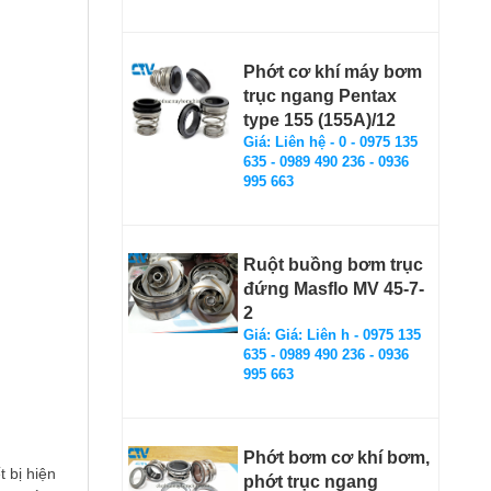
Phớt cơ khí máy bơm
trục ngang Pentax
type 155 (155A)/12
Giá: Liên hệ - 0 - 0975 135
635 - 0989 490 236 - 0936
995 663
Ruột buồng bơm trục
đứng Masflo MV 45-7-
2
Giá: Giá: Liên h - 0975 135
635 - 0989 490 236 - 0936
995 663
Phớt bơm cơ khí bơm,
 bị hiện
phớt trục ngang