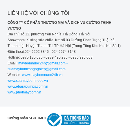
LIÊN HỆ VỚI CHÚNG TÔI
CÔNG TY CỔ PHẦN THƯƠNG MẠI VÀ DỊCH VỤ CƯỜNG THỊNH
VƯƠNG
Địa chỉ: Tổ 12, phường Yên Nghĩa, Hà Đông, Hà Nội
Showroom: Xưởng sửa chữa: Km số 03 Đường Phan Trọng Tuệ, Xã
Thanh Liệt, Huyện Thanh Trì, TP. Hà Nội (Trong Tổng Kho Kim Khí Số 1)
Điện thoại:024 6292 3846 - 024 6674 3148
Hotline: 0975 135 635 - 0989 490 236 - 0936 995 663
Email:
maybomnuoc24h@gmail.com -
suamaybomcongnghiep@gmail.com
Website:
www.maybomnuoc24h.vn
www.suamaybomnuoc.vn
www.ebarapumps.com.vn
www.photmaybom.vn
Chứng nhận SGD TMDT