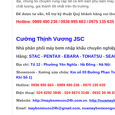
đại, chúng tôi chuyên cung cấp tất cả linh kiện phụ kiện máy
chất lượng, giá thành tốt nhất trên thị trường.
Để được tư vấn, hỗ trợ kỹ thuật Quý khách hàng vui lòn
Hotline: 0989 490 236 / 0936 995 663 / 0975 135 635
Cường Thịnh Vương JSC
Nhà phân phối máy bơm nhập khẩu chuyên nghiệ
Hãng:
STAC - PENTAX - EBARA - TOHATSU - SEALA
Địa chỉ
: Tổ 12 - Phường Yên Nghĩa - Hà Đông - Hà Nội
Showroom - Xưởng sửa chữa:
Km số 03 Đường Phan Trọ
Khí Số 1)
Hotline:
0936 995 663 - 0989 490 236 - 0975 135 635
Điện thoại:
024 6292 3846
- 024 6674 3148 - 0932 36 46 8
Website:
http://
maybomnuoc24h.com.vn
,
http://suama
Email:
maybomnuoc24h@gmail.com, suamaybomcongn