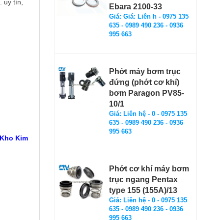
 uy tín,
Ebara 2100-33
Giá: Giá: Liên h - 0975 135
635 - 0989 490 236 - 0936
995 663
Phớt máy bơm trục
đứng (phớt cơ khí)
bơm Paragon PV85-
10/1
Giá: Liên hệ - 0 - 0975 135
635 - 0989 490 236 - 0936
995 663
 Kho Kim
Phớt cơ khí máy bơm
trục ngang Pentax
type 155 (155A)/13
Giá: Liên hệ - 0 - 0975 135
635 - 0989 490 236 - 0936
995 663