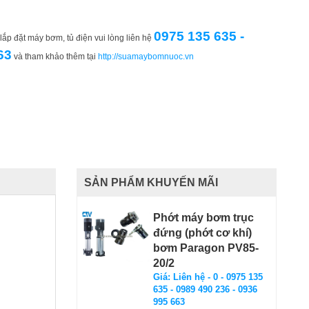
0975 135 635 -
ắp đặt máy bơm, tủ điện vui lòng liên hệ
63
và tham khảo thêm tại
http://suamaybomnuoc.vn
SẢN PHẨM KHUYẾN MÃI
Phớt máy bơm trục
đứng (phớt cơ khí)
bơm Paragon PV85-
20/2
Giá: Liên hệ - 0 - 0975 135
635 - 0989 490 236 - 0936
995 663