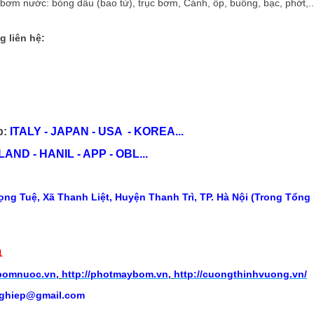
 bơm nước: bóng dầu (bao tử), trục bơm, Cánh, ốp, buồng, bạc, phớt,...
g liên hệ:
p:
ITALY - JAPAN - USA - KOREA...
ND - HANIL - APP - OBL...
ng Tuệ, Xã Thanh Liệt, Huyện Thanh Trì, TP. Hà Nội (Trong Tổng
1
ybomnuoc.vn
,
http://photmaybom.vn
,
http://cuongthinhvuong.vn/
ghiep@gmail.com