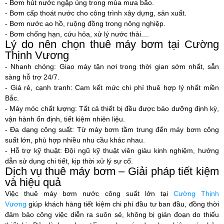
- Bơm hút nước ngập úng trong mùa mưa bão.
- Bơm cấp thoát nước cho công trình xây dựng, sản xuất.
- Bơm nước ao hồ, ruộng đồng trong nông nghiệp.
- Bơm chống hạn, cứu hỏa, xử lý nước thải....
Lý do nên chọn thuê máy bơm tại Cường
Thịnh Vương
- Nhanh chóng: Giao máy tận nơi trong thời gian sớm nhất, sẵn
sàng hỗ trợ 24/7.
- Giá rẻ, cạnh tranh: Cam kết mức chi phí thuê hợp lý nhất miền
Bắc.
- Máy móc chất lượng: Tất cả thiết bị đều được bảo dưỡng định kỳ,
vận hành ổn định, tiết kiệm nhiên liệu.
- Đa dạng công suất: Từ máy bơm tầm trung đến máy bơm công
suất lớn, phù hợp nhiều nhu cầu khác nhau.
- Hỗ trợ kỹ thuật: Đội ngũ kỹ thuật viên giàu kinh nghiệm, hướng
dẫn sử dụng chi tiết, kịp thời xử lý sự cố.
Dịch vụ thuê máy bơm – Giải pháp tiết kiệm
và hiệu quả
Việc thuê máy bơm nước công suất lớn tại
Cường Thịnh
Vương
giúp khách hàng tiết kiệm chi phí đầu tư ban đầu, đồng thời
đảm bảo công việc diễn ra suôn sẻ, không bị gián đoạn do thiếu