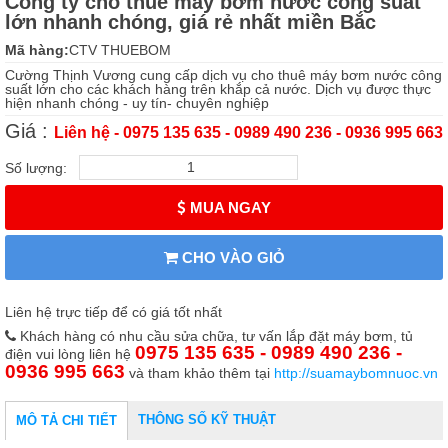
Công ty cho thuê máy bơm nước công suất
lớn nhanh chóng, giá rẻ nhất miền Bắc
Mã hàng:
CTV THUEBOM
Cường Thịnh Vương cung cấp dịch vụ cho thuê máy bơm nước công
suất lớn cho các khách hàng trên khắp cả nước. Dịch vụ được thực
hiện nhanh chóng - uy tín- chuyên nghiệp
Giá :
Liên hệ - 0975 135 635 - 0989 490 236 - 0936 995 663
Số lượng:
MUA NGAY
CHO VÀO GIỎ
Liên hệ trực tiếp để có giá tốt nhất
Khách hàng có nhu cầu sửa chữa, tư vấn lắp đặt máy bơm, tủ
0975 135 635 - 0989 490 236 -
điện vui lòng liên hệ
0936 995 663
và tham khảo thêm tại
http://suamaybomnuoc.vn
THÔNG SỐ KỸ THUẬT
MÔ TẢ CHI TIẾT