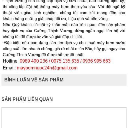
Thịnh Vương
còn cung cấp dịch vụ sửa chữa, bảo dưỡng định kỳ,
thi công lắp đặt hệ thống máy bơm theo yêu cầu. Với đội ngũ kỹ
thuật viên giàu kinh nghiệm, chúng tôi cam kết mang đến cho
khách hàng những giải pháp tối ưu, hiệu quả và bền vững.
Nếu Quý khách có bất kỳ thắc mắc nào liên quan đến sản phẩm
hay dịch vụ của
Cường Thịnh Vương
, đừng ngần ngại liên hệ với
chúng tôi để được tư vấn và giải đáp chi tiết.
Đặc biệt, nếu bạn đang cần tìm dịch vụ cho thuê máy bơm nước
công suất lớn nhanh chóng, giá rẻ nhất miền Bắc, hãy gọi ngay cho
Cường Thịnh Vương
để được hỗ trợ tốt nhất!
Hotline:
0989 490 236 / 0975 135 635 / 0936 995 663
Email:
maybomnuoc24h@gmail.com
BÌNH LUẬN VỀ SẢN PHẨM
SẢN PHẨM LIÊN QUAN