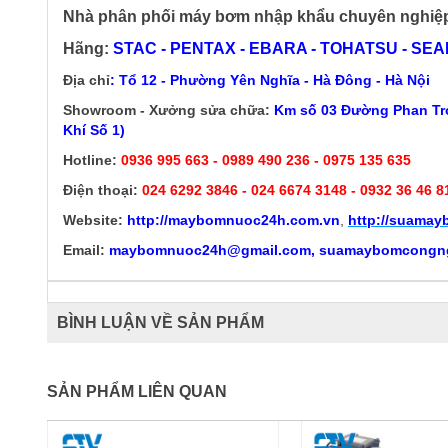
Nhà phân phối máy bơm nhập khẩu chuyên nghiệ
Hãng:
STAC - PENTAX - EBARA - TOHATSU - SEALA
Địa chỉ
: Tổ 12 - Phường Yên Nghĩa - Hà Đông - Hà Nội
Showroom - Xưởng sửa chữa:
Km số 03 Đường Phan Trọ
Khí Số 1)
Hotline:
0936 995 663 - 0989 490 236 - 0975 135 635
Điện thoại:
024 6292 3846
- 024 6674 3148 - 0932 36 46 8
Website:
http://
maybomnuoc24h.com.vn
,
http://suama
Email:
maybomnuoc24h@gmail.com, suamaybomcongn
BÌNH LUẬN VỀ SẢN PHẨM
SẢN PHẨM LIÊN QUAN