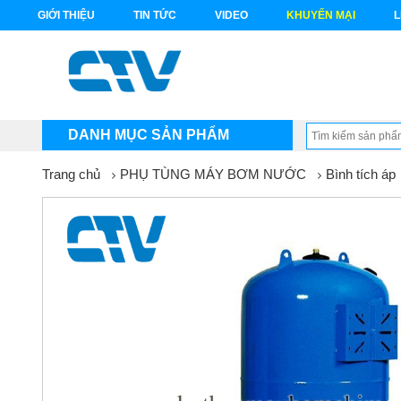
GIỚI THIỆU
TIN TỨC
VIDEO
KHUYẾN MẠI
L
DANH MỤC SẢN PHẨM
Trang chủ
PHỤ TÙNG MÁY BƠM NƯỚC
Bình tích áp