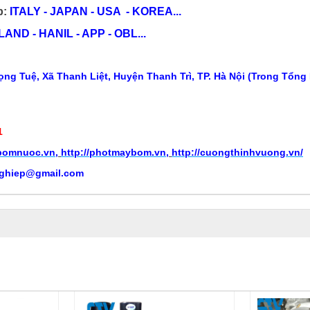
p:
ITALY - JAPAN - USA - KOREA...
ND - HANIL - APP - OBL...
ng Tuệ, Xã Thanh Liệt, Huyện Thanh Trì, TP. Hà Nội (Trong Tổng
1
ybomnuoc.vn
,
http://photmaybom.vn
,
http://cuongthinhvuong.vn/
ghiep@gmail.com