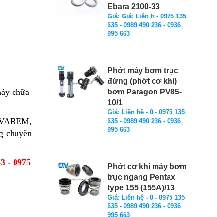
Ebara 2100-33
Giá: Giá: Liên h - 0975 135
635 - 0989 490 236 - 0936
995 663
Phớt máy bơm trục
đứng (phớt cơ khí)
háy chữa
bơm Paragon PV85-
10/1
Giá: Liên hệ - 0 - 0975 135
ư VAREM,
635 - 0989 490 236 - 0936
995 663
ng chuyên
3 - 0975
Phớt cơ khí máy bơm
trục ngang Pentax
type 155 (155A)/13
Giá: Liên hệ - 0 - 0975 135
635 - 0989 490 236 - 0936
995 663