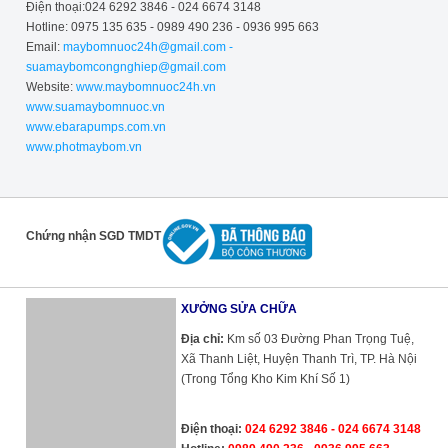
Điện thoại:024 6292 3846 - 024 6674 3148
Hotline: 0975 135 635 - 0989 490 236 - 0936 995 663
Email:
maybomnuoc24h@gmail.com -
suamaybomcongnghiep@gmail.com
Website:
www.maybomnuoc24h.vn
www.suamaybomnuoc.vn
www.ebarapumps.com.vn
www.photmaybom.vn
Chứng nhận SGD TMDT
XƯỞNG SỬA CHỮA
Địa chỉ:
Km số 03 Đường Phan Trọng Tuệ,
Xã Thanh Liệt, Huyện Thanh Trì, TP. Hà Nội
(Trong Tổng Kho Kim Khí Số 1)
Điện thoại:
024 6292 3846 - 024 6674 3148