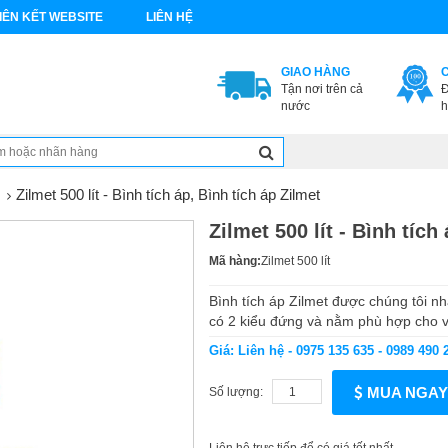
IÊN KẾT WEBSITE
LIÊN HỆ
GIAO HÀNG
Tận nơi trên cả
Đ
nước
h
Zilmet 500 lít - Bình tích áp, Bình tích áp Zilmet
Zilmet 500 lít - Bình tích
Mã hàng:
Zilmet 500 lít
Bình tích áp Zilmet được chúng tôi nh
có 2 kiểu đứng và nằm phù hợp cho v
Giá: Liên hệ - 0975 135 635 - 0989 490 
MUA NGAY
Số lượng: