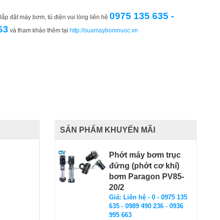
0975 135 635 -
ắp đặt máy bơm, tủ điện vui lòng liên hệ
63
và tham khảo thêm tại
http://suamaybomnuoc.vn
SẢN PHẨM KHUYẾN MÃI
Phớt máy bơm trục
đứng (phớt cơ khí)
bơm Paragon PV85-
20/2
Giá: Liên hệ - 0 - 0975 135
635 - 0989 490 236 - 0936
995 663