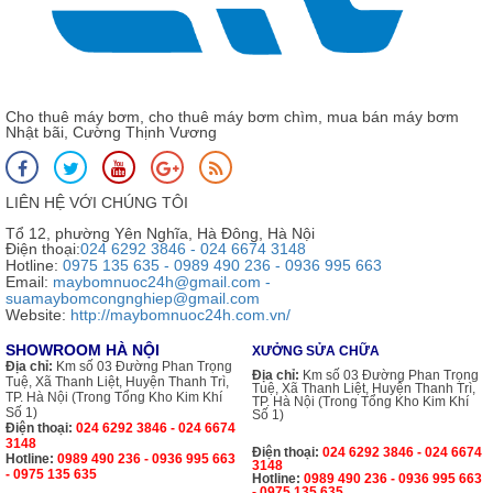
Cho thuê máy bơm, cho thuê máy bơm chìm, mua bán máy bơm
Nhật bãi, Cường Thịnh Vương
LIÊN HỆ VỚI CHÚNG TÔI
Tổ 12, phường Yên Nghĩa, Hà Đông, Hà Nội
Điện thoại:
024 6292 3846 - 024 6674 3148
Hotline:
0975 135 635 - 0989 490 236 - 0936 995 663
Email:
maybomnuoc24h@gmail.com -
suamaybomcongnghiep@gmail.com
Website:
http://maybomnuoc24h.com.vn/
SHOWROOM HÀ NỘI
XƯỞNG SỬA CHỮA
Địa chỉ:
Km số 03 Đường Phan Trọng
Địa chỉ:
Km số 03 Đường Phan Trọng
Tuệ, Xã Thanh Liệt, Huyện Thanh Trì,
Tuệ, Xã Thanh Liệt, Huyện Thanh Trì,
TP. Hà Nội (Trong Tổng Kho Kim Khí
TP. Hà Nội (Trong Tổng Kho Kim Khí
Số 1)
Số 1)
Điện thoại:
024 6292 3846 - 024 6674
3148
Điện thoại:
024 6292 3846 - 024 6674
Hotline:
0989 490 236 - 0936 995 663
3148
- 0975 135 635
Hotline:
0989 490 236 - 0936 995 663
- 0975 135 635