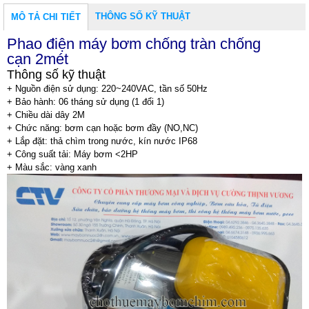
THÔNG SỐ KỸ THUẬT
MÔ TẢ CHI TIẾT
Phao điện máy bơm chống tràn chống
cạn
2
mét
Thông số kỹ thuật
+ Nguồn điện sử dụng: 220~240VAC, tần số 50Hz
+ Bảo hành: 06 tháng sử dụng (1 đổi 1)
+ Chiều dài dây 2M
+ Chức năng: bơm cạn hoặc bơm đầy (NO,NC)
+ Lắp đặt: thả chìm trong nước, kín nước IP68
+ Công suất tải: Máy bơm <2HP
+ Màu sắc: vàng xanh