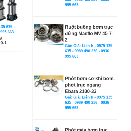
995 663
135 635 -
Ruột buồng bơm trục
 995 663
đứng Masflo MV 45-7-
g
2
0-1
Giá: Giá: Liên h - 0975 135
635 - 0989 490 236 - 0936
995 663
Phớt bơm cơ khí bơm,
phớt trục ngang
Ebara 2100-33
Giá: Giá: Liên h - 0975 135
635 - 0989 490 236 - 0936
995 663
Phớt máy bơm trục