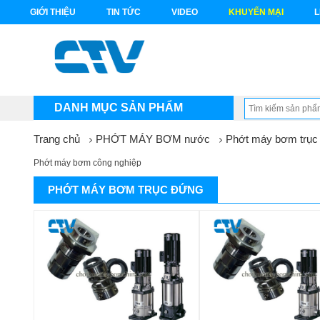
GIỚI THIỆU
TIN TỨC
VIDEO
KHUYẾN MẠI
L
DANH MỤC SẢN PHẨM
Trang chủ
PHỚT MÁY BƠM nước
Phớt máy bơm trục
Phớt máy bơm công nghiệp
PHỚT MÁY BƠM TRỤC ĐỨNG