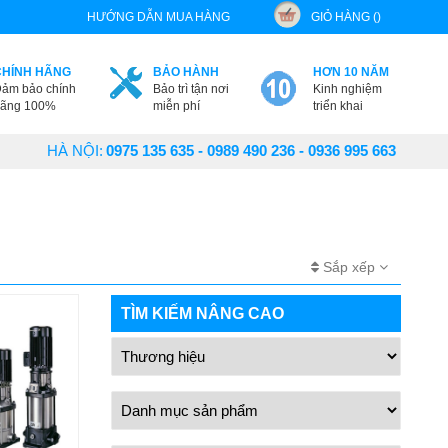
HƯỚNG DẪN MUA HÀNG
GIỎ HÀNG ()
CHÍNH HÃNG
BẢO HÀNH
HƠN 10 NĂM
ảm bảo chính
Bảo trì tận nơi
Kinh nghiệm
ãng 100%
miễn phí
triển khai
HÀ NỘI:
0975 135 635 - 0989 490 236 - 0936 995 663
Sắp xếp
TÌM KIẾM NÂNG CAO