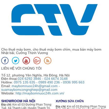
Cho thuê máy bơm, cho thuê máy bơm chìm, mua bán máy bơm
Nhật bãi, Cường Thịnh Vương
LIÊN HỆ VỚI CHÚNG TÔI
Tổ 12, phường Yên Nghĩa, Hà Đông, Hà Nội
Điện thoại:
024 6292 3846 - 024 6674 3148
Hotline:
0975 135 635 - 0989 490 236 - 0936 995 663
Email:
maybomnuoc24h@gmail.com -
suamaybomcongnghiep@gmail.com
Website:
http://maybomnuoc24h.com.vn/
SHOWROOM HÀ NỘI
XƯỞNG SỬA CHỮA
Địa chỉ:
Km số 03 Đường Phan Trọng
Địa chỉ:
Km số 03 Đường Phan Trọng
Tuệ, Xã Thanh Liệt, Huyện Thanh Trì,