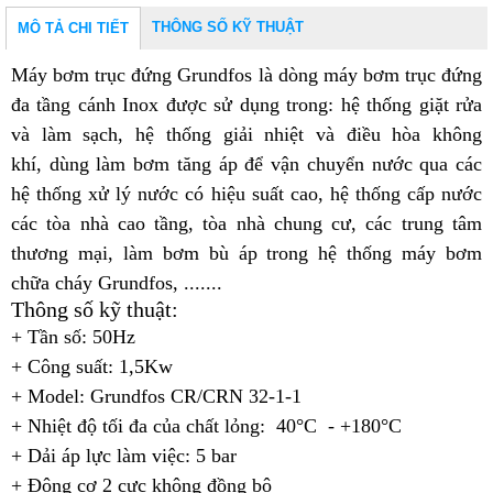
THÔNG SỐ KỸ THUẬT
MÔ TẢ CHI TIẾT
Máy bơm trục đứng Grundfos
là dòng máy bơm trục đứng
đa tầng cánh Inox được sử dụng trong: hệ thống giặt rửa
và làm sạch, h
ệ thống giải nhiệt và điều hòa không
khí,
dùng làm bơm tăng áp để vận chuyển nước qua các
hệ thống xử lý nước có hiệu suất cao, h
ệ thống cấp nước
các tòa nhà cao tầng, tòa nhà chung cư, các trung tâm
thương mại,
làm bơm bù áp trong hệ thống máy bơm
chữa cháy Grundfos, .......
Thông số kỹ thuật:
+ Tần số: 50Hz
+ Công suất: 1,5Kw
+ Model: Grundfos CR/CRN 32-1-1
+ Nhiệt độ tối đa của chất lỏng: 40°C - +180°C
+ Dải áp lực làm việc: 5 bar
+ Động cơ 2 cực không đồng bộ