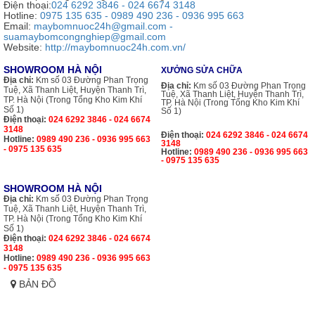
Điện thoại:
024 6292 3846 - 024 6674 3148
Hotline:
0975 135 635 - 0989 490 236 - 0936 995 663
Email:
maybomnuoc24h@gmail.com -
suamaybomcongnghiep@gmail.com
Website:
http://maybomnuoc24h.com.vn/
SHOWROOM HÀ NỘI
XƯỞNG SỬA CHỮA
Địa chỉ:
Km số 03 Đường Phan Trọng
Địa chỉ:
Km số 03 Đường Phan Trọng
Tuệ, Xã Thanh Liệt, Huyện Thanh Trì,
Tuệ, Xã Thanh Liệt, Huyện Thanh Trì,
TP. Hà Nội (Trong Tổng Kho Kim Khí
TP. Hà Nội (Trong Tổng Kho Kim Khí
Số 1)
Số 1)
Điện thoại:
024 6292 3846 - 024 6674
3148
Điện thoại:
024 6292 3846 - 024 6674
Hotline:
0989 490 236 - 0936 995 663
3148
- 0975 135 635
Hotline:
0989 490 236 - 0936 995 663
- 0975 135 635
SHOWROOM HÀ NỘI
Địa chỉ:
Km số 03 Đường Phan Trọng
Tuệ, Xã Thanh Liệt, Huyện Thanh Trì,
TP. Hà Nội (Trong Tổng Kho Kim Khí
Số 1)
Điện thoại:
024 6292 3846 - 024 6674
3148
Hotline:
0989 490 236 - 0936 995 663
- 0975 135 635
BẢN ĐỒ