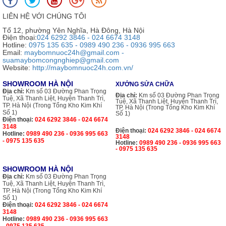
LIÊN HỆ VỚI CHÚNG TÔI
Tổ 12, phường Yên Nghĩa, Hà Đông, Hà Nội
Điện thoại:
024 6292 3846 - 024 6674 3148
Hotline:
0975 135 635 - 0989 490 236 - 0936 995 663
Email:
maybomnuoc24h@gmail.com -
suamaybomcongnghiep@gmail.com
Website:
http://maybomnuoc24h.com.vn/
SHOWROOM HÀ NỘI
XƯỞNG SỬA CHỮA
Địa chỉ:
Km số 03 Đường Phan Trọng
Địa chỉ:
Km số 03 Đường Phan Trọng
Tuệ, Xã Thanh Liệt, Huyện Thanh Trì,
Tuệ, Xã Thanh Liệt, Huyện Thanh Trì,
TP. Hà Nội (Trong Tổng Kho Kim Khí
TP. Hà Nội (Trong Tổng Kho Kim Khí
Số 1)
Số 1)
Điện thoại:
024 6292 3846 - 024 6674
3148
Điện thoại:
024 6292 3846 - 024 6674
Hotline:
0989 490 236 - 0936 995 663
3148
- 0975 135 635
Hotline:
0989 490 236 - 0936 995 663
- 0975 135 635
SHOWROOM HÀ NỘI
Địa chỉ:
Km số 03 Đường Phan Trọng
Tuệ, Xã Thanh Liệt, Huyện Thanh Trì,
TP. Hà Nội (Trong Tổng Kho Kim Khí
Số 1)
Điện thoại:
024 6292 3846 - 024 6674
3148
Hotline:
0989 490 236 - 0936 995 663
- 0975 135 635