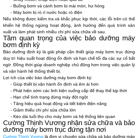
- Buồng bơm và cánh bơm bị mài mòn, hư hỏng
- Máy bơm bị rò rỉ nước hoặc rò điện
Nếu không được kiểm tra và khắc phục kịp thời, các lỗi trên có thể
khiến hệ thống ngừng hoạt động, ảnh hưởng đến quá trình sản
xuất và làm phát sinh nhiều chi phí sửa chữa về sau.
Tầm quan trọng của việc bảo dưỡng máy
bơm định kỳ
Bảo dưỡng định kỳ
là giải pháp cần thiết giúp máy bơm trục đứng
duy trì hiệu suất hoạt động ổn định và hạn chế tối đa các sự cố bất
ngờ. Đồng thời giúp doanh nghiệp chủ động hơn trong việc quản lý
và vận hành hệ thống thiết bị.
Lợi ích của việc bảo dưỡng máy bơm định kỳ:
- Giúp thiết bị vận hành ổn định và êm ái hơn
- Phát hiện sớm các linh kiện xuống cấp để thay thế kịp thời
- Hạn chế tình trạng dừng máy đột ngột
- Tăng hiệu quả hoạt động và tiết kiệm điện năng
- Giảm thiểu chi phí sửa chữa lớn
- Kéo dài tuổi thọ cho máy bơm và hệ thống liên quan
Cường Thịnh Vương nhận sửa chữa và bảo
dưỡng máy bơm trục đứng tận nơi
Cường Thịnh Vương
là đơn vị chuyên sửa chữa và bảo dưỡng máy