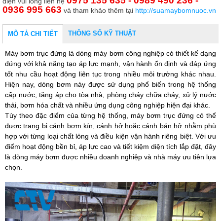
0975 135 635 - 0989 490 236 -
điện vui lòng liên hệ
0936 995 663
và tham khảo thêm tại
http://suamaybomnuoc.vn
THÔNG SỐ KỸ THUẬT
MÔ TẢ CHI TIẾT
Máy bơm trục đứng
là dòng máy bơm công nghiệp có thiết kế dạng
đứng với khả năng tạo áp lực mạnh, vận hành ổn định và đáp ứng
tốt nhu cầu hoạt động liên tục trong nhiều môi trường khác nhau.
Hiện nay, dòng bơm này được sử dụng phổ biến trong hệ thống
cấp nước, tăng áp cho tòa nhà, phòng cháy chữa cháy, xử lý nước
thải, bơm hóa chất và nhiều ứng dụng công nghiệp hiện đại khác.
Tùy theo đặc điểm của từng hệ thống, máy bơm trục đứng có thể
được trang bị cánh bơm kín, cánh hở hoặc cánh bán hở nhằm phù
hợp với từng loại chất lỏng và điều kiện vận hành riêng biệt. Với ưu
điểm hoạt động bền bỉ, áp lực cao và tiết kiệm diện tích lắp đặt, đây
là dòng máy bơm được nhiều doanh nghiệp và nhà máy ưu tiên lựa
chọn.