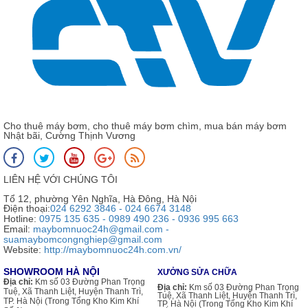
Cho thuê máy bơm, cho thuê máy bơm chìm, mua bán máy bơm
Nhật bãi, Cường Thịnh Vương
LIÊN HỆ VỚI CHÚNG TÔI
Tổ 12, phường Yên Nghĩa, Hà Đông, Hà Nội
Điện thoại:
024 6292 3846 - 024 6674 3148
Hotline:
0975 135 635 - 0989 490 236 - 0936 995 663
Email:
maybomnuoc24h@gmail.com -
suamaybomcongnghiep@gmail.com
Website:
http://maybomnuoc24h.com.vn/
SHOWROOM HÀ NỘI
XƯỞNG SỬA CHỮA
Địa chỉ:
Km số 03 Đường Phan Trọng
Địa chỉ:
Km số 03 Đường Phan Trọng
Tuệ, Xã Thanh Liệt, Huyện Thanh Trì,
Tuệ, Xã Thanh Liệt, Huyện Thanh Trì,
TP. Hà Nội (Trong Tổng Kho Kim Khí
TP. Hà Nội (Trong Tổng Kho Kim Khí