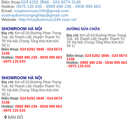
Điện thoại:
024 6292 3846 - 024 6674 3148
Hotline:
0975 135 635 - 0989 490 236 - 0936 995 663
Email:
maybomnuoc24h@gmail.com -
suamaybomcongnghiep@gmail.com
Website:
http://maybomnuoc24h.com.vn/
SHOWROOM HÀ NỘI
XƯỞNG SỬA CHỮA
Địa chỉ:
Km số 03 Đường Phan Trọng
Địa chỉ:
Km số 03 Đường Phan Trọng
Tuệ, Xã Thanh Liệt, Huyện Thanh Trì,
Tuệ, Xã Thanh Liệt, Huyện Thanh Trì,
TP. Hà Nội (Trong Tổng Kho Kim Khí
TP. Hà Nội (Trong Tổng Kho Kim Khí
Số 1)
Số 1)
Điện thoại:
024 6292 3846 - 024 6674
3148
Điện thoại:
024 6292 3846 - 024 6674
Hotline:
0989 490 236 - 0936 995 663
3148
- 0975 135 635
Hotline:
0989 490 236 - 0936 995 663
- 0975 135 635
SHOWROOM HÀ NỘI
Địa chỉ:
Km số 03 Đường Phan Trọng
Tuệ, Xã Thanh Liệt, Huyện Thanh Trì,
TP. Hà Nội (Trong Tổng Kho Kim Khí
Số 1)
Điện thoại:
024 6292 3846 - 024 6674
3148
Hotline:
0989 490 236 - 0936 995 663
- 0975 135 635
BẢN ĐỒ