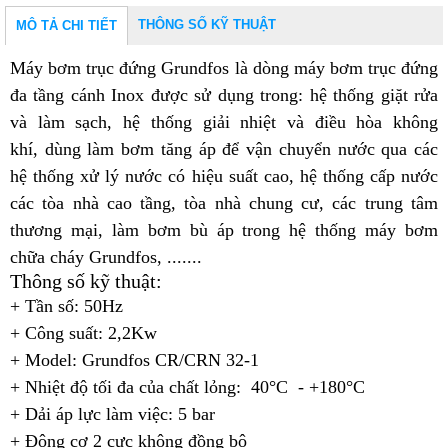
THÔNG SỐ KỸ THUẬT
MÔ TẢ CHI TIẾT
Máy bơm trục đứng Grundfos
là dòng máy bơm trục đứng
đa tầng cánh Inox được sử dụng trong: hệ thống giặt rửa
và làm sạch, h
ệ thống giải nhiệt và điều hòa không
khí,
dùng làm bơm tăng áp để vận chuyển nước qua các
hệ thống xử lý nước có hiệu suất cao, h
ệ thống cấp nước
các tòa nhà cao tầng, tòa nhà chung cư, các trung tâm
thương mại,
làm bơm bù áp trong hệ thống máy bơm
chữa cháy Grundfos, .......
Thông số kỹ thuật:
+ Tần số: 50Hz
+ Công suất: 2,2Kw
+ Model: Grundfos CR/CRN 32-1
+ Nhiệt độ tối đa của chất lỏng: 40°C - +180°C
+ Dải áp lực làm việc: 5 bar
+ Động cơ 2 cực không đồng bộ