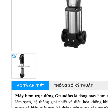
THÔNG SỐ KỸ THUẬT
MÔ TẢ CHI TIẾT
Máy bơm trục đứng Grundfos
là dòng máy bơm tr
làm sạch, h
ệ thống giải nhiệt và điều hòa không khí
nước có hiệu suất cao, h
ệ thống cấp nước các tòa n