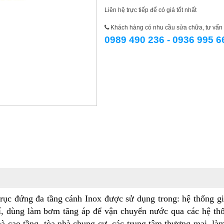
Liên hệ trực tiếp để có giá tốt nhất
Khách hàng có nhu cầu sửa chữa, tư vấn l
0989 490 236 - 0936 995 6
ục đứng đa tầng cánh Inox được sử dụng trong: hệ thống gi
,
dùng làm bơm tăng áp để vận chuyển nước qua các hệ thố
hà cao tầng, tòa nhà chung cư, các trung tâm thương mại,
làm