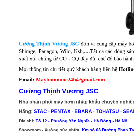
Cường Thịnh Vương JSC
đơn vị cung cấp máy bơ
Shimge, Panagon, Wilo, Ksb,....Tất cả các dòng s
xuất xứ, chứng từ CO - CQ đầy đủ, chế độ bảo hành t
Mọi thông tin chi tiết quý khách hàng liên hệ
Hotlin
Email:
Maybomnuoc24h@gmail.com
Cường Thịnh Vương JSC
Nhà phân phối máy bơm nhập khẩu chuyên nghiệ
Hãng:
STAC - PENTAX - EBARA - TOHATSU - SEALA
Địa chỉ
: Tổ 12 - Phường Yên Nghĩa - Hà Đông - Hà Nội
Showroom - Xưởng sửa chữa:
Km số 03 Đường Phan Trọ