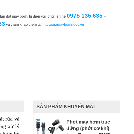
0975 135 635 -
ắp đặt máy bơm, tủ điện vui lòng liên hệ
63
và tham khảo thêm tại
http://suamaybomnuoc.vn
SẢN PHẨM KHUYẾN MÃI
ặt rửa và
Phớt máy bơm trục
ng xử lý
đứng (phớt cơ khí)
 bơm bù