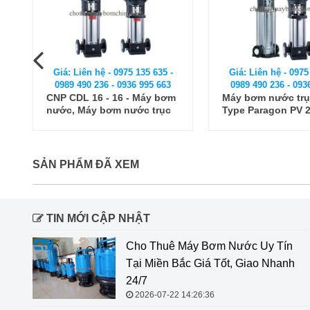
Giá: Liên hệ - 0975 135 635 -
Giá: Liên hệ - 0975
0989 490 236 - 0936 995 663
0989 490 236 - 093
y
CNP CDL 16 - 16 - Máy bơm
Máy bơm nước tr
nước, Máy bơm nước trục
Type Paragon PV 2
đứng CNP CDL
SẢN PHẨM ĐÃ XEM
TIN MỚI CẬP NHẬT
Cho Thuê Máy Bơm Nước Uy Tín
Tại Miền Bắc Giá Tốt, Giao Nhanh
24/7
2026-07-22 14:26:36