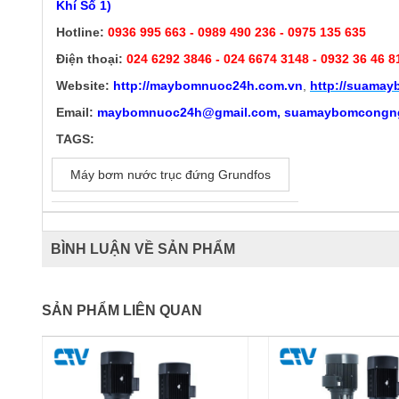
Khí Số 1)
Hotline:
0936 995 663 - 0989 490 236 - 0975 135 635
Điện thoại:
024 6292 3846
- 024 6674 3148 - 0932 36 46 8
Website:
http://
maybomnuoc24h.com.vn
,
http://suama
Email:
maybomnuoc24h@gmail.com, suamaybomcongn
TAGS:
Máy bơm nước trục đứng Grundfos
BÌNH LUẬN VỀ SẢN PHẨM
SẢN PHẨM LIÊN QUAN