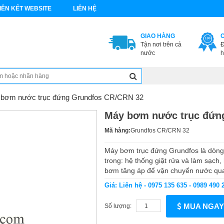
IÊN KẾT WEBSITE
LIÊN HỆ
GIAO HÀNG
Tận nơi trên cả
Đ
nước
h
bơm nước trục đứng Grundfos CR/CRN 32
Máy bơm nước trục đứn
Mã hàng:
Grundfos CR/CRN 32
Máy bơm trục đứng Grundfos là dòng
trong: hệ thống giặt rửa và làm sạch,
bơm tăng áp để vận chuyển nước qua 
Giá: Liên hệ - 0975 135 635 - 0989 490 
MUA NGAY
Số lượng: