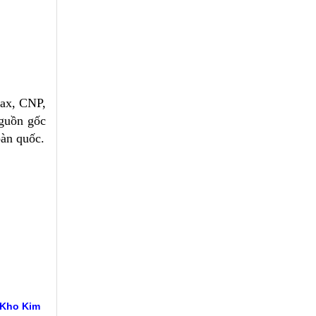
tax, CNP,
nguồn gốc
oàn quốc.
 Kho Kim