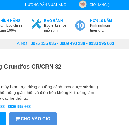
HƯỚNG DẪN MUA HÀNG
GIỎ HÀNG ()
CHÍNH HÃNG
BẢO HÀNH
HƠN 10 NĂM
ảm bảo chính
Bảo trì tận nơi
Kinh nghiệm
ãng 100%
miễn phí
triển khai
HÀ NỘI:
0975 135 635 - 0989 490 236 - 0936 995 663
g Grundfos CR/CRN 32
 máy bơm trục đứng đa tầng cánh Inox được sử dụng
 hệ thống giải nhiệt và điều hòa không khí, dùng làm
các hệ thống....
236 - 0936 995 663
CHO VÀO GIỎ