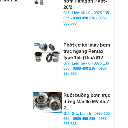
bơm Paragon PV85-
20/2
Giá: Liên hệ - 0 - 0975 135
635 - 0989 490 236 - 0936
995 663
Phớt cơ khí máy bơm
trục ngang Pentax
type 155 (155A)/12
Giá: Liên hệ - 0 - 0975 135
635 - 0989 490 236 - 0936
995 663
Ruột buồng bơm trục
đứng Masflo MV 45-7-
2
Giá: Giá: Liên h - 0975 135
635 - 0989 490 236 - 0936
995 663