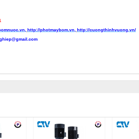
1
ybomnuoc.vn
,
http://photmaybom.vn
,
http://cuongthinhvuong.vn/
ghiep@gmail.com