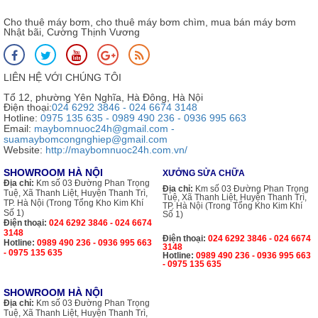
Cho thuê máy bơm, cho thuê máy bơm chìm, mua bán máy bơm
Nhật bãi, Cường Thịnh Vương
LIÊN HỆ VỚI CHÚNG TÔI
Tổ 12, phường Yên Nghĩa, Hà Đông, Hà Nội
Điện thoại:
024 6292 3846 - 024 6674 3148
Hotline:
0975 135 635 - 0989 490 236 - 0936 995 663
Email:
maybomnuoc24h@gmail.com -
suamaybomcongnghiep@gmail.com
Website:
http://maybomnuoc24h.com.vn/
SHOWROOM HÀ NỘI
XƯỞNG SỬA CHỮA
Địa chỉ:
Km số 03 Đường Phan Trọng
Địa chỉ:
Km số 03 Đường Phan Trọng
Tuệ, Xã Thanh Liệt, Huyện Thanh Trì,
Tuệ, Xã Thanh Liệt, Huyện Thanh Trì,
TP. Hà Nội (Trong Tổng Kho Kim Khí
TP. Hà Nội (Trong Tổng Kho Kim Khí
Số 1)
Số 1)
Điện thoại:
024 6292 3846 - 024 6674
3148
Điện thoại:
024 6292 3846 - 024 6674
Hotline:
0989 490 236 - 0936 995 663
3148
- 0975 135 635
Hotline:
0989 490 236 - 0936 995 663
- 0975 135 635
SHOWROOM HÀ NỘI
Địa chỉ:
Km số 03 Đường Phan Trọng
Tuệ, Xã Thanh Liệt, Huyện Thanh Trì,