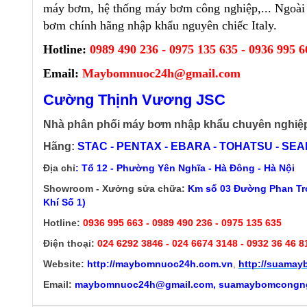
máy bơm, hệ thống máy bơm công nghiệp,... Ngoài 
bơm chính hãng nhập khẩu nguyên chiếc Italy.
Hotline:
0989 490 236 - 0975 135 635 - 0936 995 6
Email:
Maybomnuoc24h@gmail.com
Cường Thịnh Vương JSC
Nhà phân phối máy bơm nhập khẩu chuyên nghiệ
Hãng:
STAC - PENTAX - EBARA - TOHATSU - SEALA
Địa chỉ
: Tổ 12 - Phường Yên Nghĩa - Hà Đông - Hà Nội
Showroom - Xưởng sửa chữa:
Km số 03 Đường Phan Trọ
Khí Số 1)
Hotline:
0936 995 663 - 0989 490 236 - 0975 135 635
Điện thoại:
024 6292 3846
- 024 6674 3148 - 0932 36 46 8
Website:
http://
maybomnuoc24h.com.vn
,
http://suama
Email:
maybomnuoc24h@gmail.com, suamaybomcongn