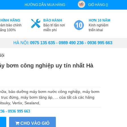
HƯỚNG DẪN MUA HÀNG
GIỎ HÀNG ()
CHÍNH HÃNG
BẢO HÀNH
HƠN 10 NĂM
ảm bảo chính
Bảo trì tận nơi
Kinh nghiệm
ãng 100%
miễn phí
triển khai
HÀ NỘI:
0975 135 635 - 0989 490 236 - 0936 995 663
Nội
y bơm công nghiệp uy tín nhất Hà
hữa, bảo dưỡng máy bơm nước công nghiệp, máy bơm
ục đứng, máy bơm tăng áp, ... của tất cả các hãng
suky, Vertix, Sealand,
236 - 0936 995 663
CHO VÀO GIỎ