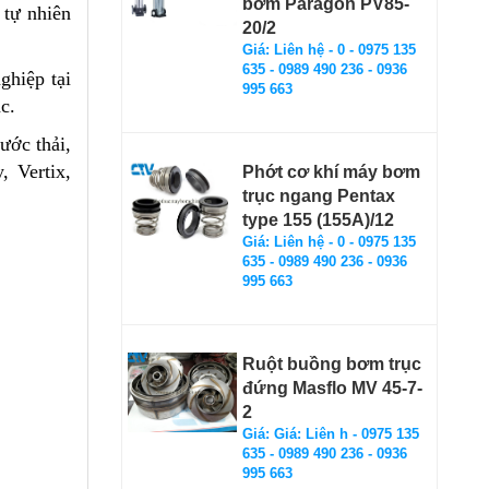
bơm Paragon PV85-
 tự nhiên
20/2
Giá: Liên hệ - 0 - 0975 135
635 - 0989 490 236 - 0936
ghiệp tại
995 663
c.
ớc thải,
 Vertix,
Phớt cơ khí máy bơm
trục ngang Pentax
type 155 (155A)/12
Giá: Liên hệ - 0 - 0975 135
635 - 0989 490 236 - 0936
995 663
Ruột buồng bơm trục
đứng Masflo MV 45-7-
2
Giá: Giá: Liên h - 0975 135
635 - 0989 490 236 - 0936
995 663