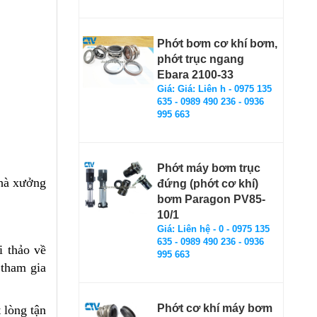
Phớt bơm cơ khí bơm,
phớt trục ngang
Ebara 2100-33
Giá: Giá: Liên h - 0975 135
635 - 0989 490 236 - 0936
995 663
Phớt máy bơm trục
nhà xưởng
đứng (phớt cơ khí)
bơm Paragon PV85-
10/1
Giá: Liên hệ - 0 - 0975 135
635 - 0989 490 236 - 0936
i thảo về
995 663
 tham gia
Phớt cơ khí máy bơm
 lòng tận