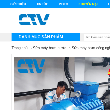
GIỚI THIỆU
TIN TỨC
VIDEO
KHUYẾN MẠI
L
DANH MỤC SẢN PHẨM
Trang chủ
Sửa máy bơm nước
Sửa máy bơm công ngh