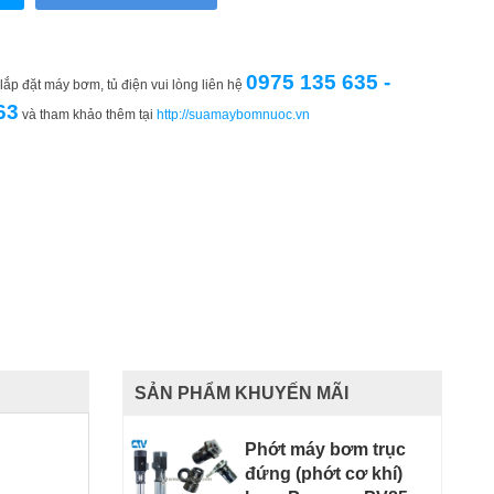
0975 135 635 -
ắp đặt máy bơm, tủ điện vui lòng liên hệ
63
và tham khảo thêm tại
http://suamaybomnuoc.vn
SẢN PHẨM KHUYẾN MÃI
Phớt máy bơm trục
đứng (phớt cơ khí)