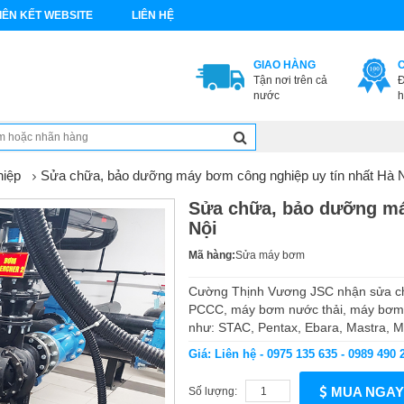
IÊN KẾT WEBSITE
LIÊN HỆ
GIAO HÀNG
Tận nơi trên cả
Đ
nước
h
iệp
Sửa chữa, bảo dưỡng máy bơm công nghiệp uy tín nhất Hà 
Sửa chữa, bảo dưỡng má
Nội
Mã hàng:
Sửa máy bơm
Cường Thịnh Vương JSC nhận sửa c
PCCC, máy bơm nước thải, máy bơm tr
như: STAC, Pentax, Ebara, Mastra, Mit
Giá: Liên hệ - 0975 135 635 - 0989 490 
MUA NGAY
Số lượng: