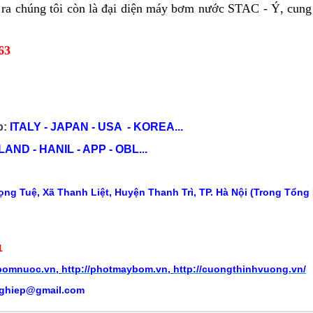
ra chúng tôi còn là đại diện máy bơm nước
STAC - Ý
, cun
63
p:
ITALY - JAPAN - USA - KOREA...
ND - HANIL - APP - OBL...
ng Tuệ, Xã Thanh Liệt, Huyện Thanh Trì, TP. Hà Nội (Trong Tổng
1
ybomnuoc.vn
,
http://photmaybom.vn
,
http://cuongthinhvuong.vn/
ghiep@gmail.com