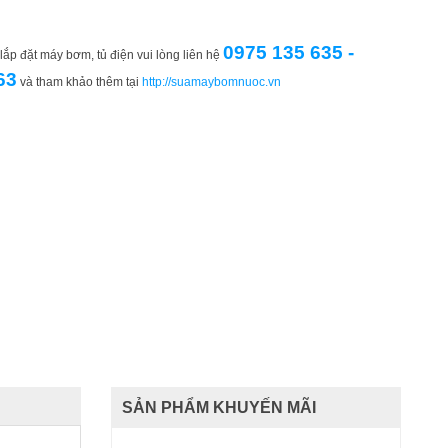
0975 135 635 -
ắp đặt máy bơm, tủ điện vui lòng liên hệ
63
và tham khảo thêm tại
http://suamaybomnuoc.vn
SẢN PHẨM KHUYẾN MÃI