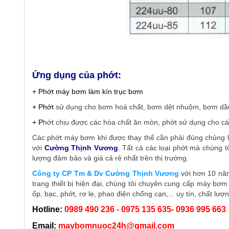
Ứng dụng của phớt:
+ Phớt máy bơm làm kín trục bơm
+ Phớt
sử dụng cho bơm hoá chất, bơm dệt nhuộm, bơm dầ
+ P
hớt chịu được các hóa chất ăn mòn, phớt sử dụng cho cá
Các phớt máy bơm khi được thay thế cần phải đúng chủng l
với
Cường Thịnh Vương
. Tất cả các loại phớt mà chúng t
lượng đảm bảo và giá cả rẻ nhất trên thị trường.
Công ty CP Tm & Dv Cường Thịnh Vương
với hơn 10 nă
trang thiết bị hiện đại, chúng tôi chuyên cung cấp máy bơ
ốp, bạc, phớt, rơ le, phao điện chống cạn,... uy tín, chất lượn
Hotline:
0989 490 236 - 0975 135 635- 0936 995 663
Email:
maybomnuoc24h@gmail.com