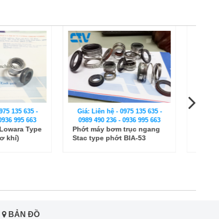
 hệ - 0975 135 635 -
Giá: Liên hệ - 0975 135 635 -
 236 - 0936 995 663
0989 490 236 - 0936 995 663
 bơm trục ngang
Phớt bơm cơ khí bơm, phớt
 phớt BIA-53
trục ngang Ebara 2100-33
BẢN ĐỒ