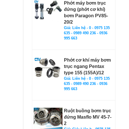
Phớt máy bơm trục
đứng (phớt cơ khí)
bơm Paragon PV85-
20/2
Giá: Liên hệ - 0 - 0975 135
635 - 0989 490 236 - 0936
995 663
Phớt cơ khí máy bơm
trục ngang Pentax
type 155 (155A)/12
Giá: Liên hệ - 0 - 0975 135
635 - 0989 490 236 - 0936
995 663
Ruột buồng bơm trục
đứng Masflo MV 45-7-
2