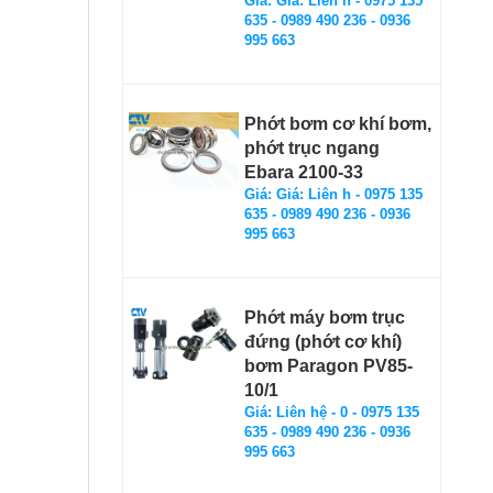
Giá: Giá: Liên h - 0975 135
635 - 0989 490 236 - 0936
995 663
Phớt bơm cơ khí bơm,
phớt trục ngang
Ebara 2100-33
Giá: Giá: Liên h - 0975 135
635 - 0989 490 236 - 0936
995 663
Phớt máy bơm trục
đứng (phớt cơ khí)
bơm Paragon PV85-
10/1
Giá: Liên hệ - 0 - 0975 135
635 - 0989 490 236 - 0936
995 663