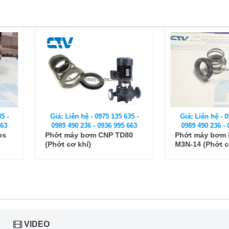
 135 635 -
Giá: Liên hệ - 0975 135 635 -
Giá: Liên
6 995 663
0989 490 236 - 0936 995 663
0989 490
P TD80
Phớt máy bơm Lowara Type
Phớt máy
M3N-14 (Phớt cơ khí)
Stac type
VIDEO