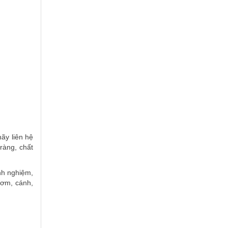
ãy liên hệ
ràng, chất
nh nghiệm,
bơm, cánh,