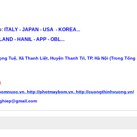
p:
ITALY - JAPAN - USA - KOREA...
ND - HANIL - APP - OBL...
ng Tuệ, Xã Thanh Liệt, Huyện Thanh Trì, TP. Hà Nội (Trong Tổng
1
ybomnuoc.vn
,
http://photmaybom.vn
,
http://cuongthinhvuong.vn/
ghiep@gmail.com