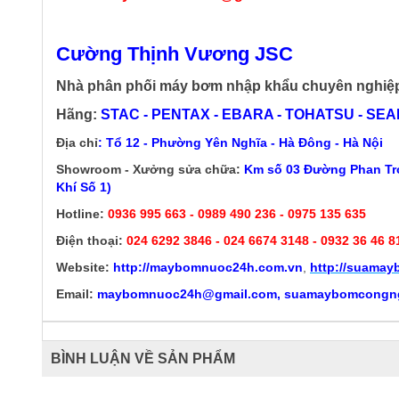
Cường Thịnh Vương JSC
Nhà phân phối máy bơm nhập khẩu chuyên nghiệ
Hãng:
STAC - PENTAX - EBARA - TOHATSU - SEALA
Địa chỉ
: Tổ 12 - Phường Yên Nghĩa - Hà Đông - Hà Nội
Showroom - Xưởng sửa chữa:
Km số 03 Đường Phan Trọ
Khí Số 1)
Hotline:
0936 995 663 - 0989 490 236 - 0975 135 635
Điện thoại:
024 6292 3846
- 024 6674 3148 - 0932 36 46 8
Website:
http://
maybomnuoc24h.com.vn
,
http://suama
Email:
maybomnuoc24h@gmail.com, suamaybomcongn
BÌNH LUẬN VỀ SẢN PHẨM