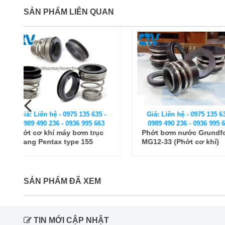
SẢN PHẨM LIÊN QUAN
Giá: Liên hệ - 0975 135 635 -
Giá: Liên hệ - 0975
0989 490 236 - 0936 995 663
0989 490 236 - 093
Phớt bơm nước Grundfos
Phớt máy bơm CN
MG12-33 (Phớt cơ khí)
(Phớt cơ khí)
SẢN PHẨM ĐÃ XEM
TIN MỚI CẬP NHẬT