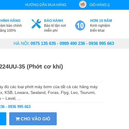
HƯỚNG DẪN MUA HÀNG
GIỎ HÀNG ()
CHÍNH HÃNG
BẢO HÀNH
HƠN 10 NĂM
ảm bảo chính
Bảo trì tận nơi
Kinh nghiệm
ãng 100%
miễn phí
triển khai
HÀ NỘI:
0975 135 635 - 0989 490 236 - 0936 995 663
224UU-35 (Phớt cơ khí)
 đủ các loại phớt máy bơm của tất cả các hãng máy
x, KSB, Lowara, Sealand, Foras, Flyg, Leo, Tsurumi,
– Laval, ...
236 - 0936 995 663
CHO VÀO GIỎ