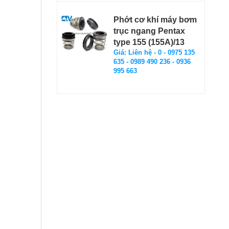
Phớt cơ khí máy bơm
trục ngang Pentax
type 155 (155A)/13
Giá: Liên hệ - 0 - 0975 135
635 - 0989 490 236 - 0936
995 663