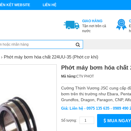
IÊN KẾT WEBSITE
LIÊN HỆ
GIAO HÀNG
Tận nơi trên cả
Đ
nước
h
Phớt máy bơm hóa chất 224UU-35 (Phớt cơ khí)
Phớt máy bơm hóa chất 
Mã hàng:
CTV PHOT
Cường Thịnh Vương JSC cung cấp đầy
bơm trên thị trường như Ebara, Penta
Grundfos, Dragon, Paragon, CNP, Alfa 
Giá: Liên hệ - 0975 135 635 - 0989 490 
MUA NGAY
Số lượng: