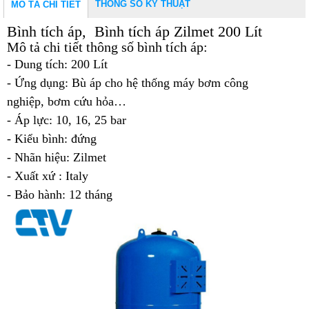
THÔNG SỐ KỸ THUẬT
MÔ TẢ CHI TIẾT
Bình tích áp, Bình tích áp Zilmet 200 Lít
Mô tả chi tiết thông số bình tích áp:
- Dung tích: 200 Lít
- Ứng dụng: Bù áp cho hệ thống
máy bơm công
nghiệp
,
bơm cứu hỏa…
-
Áp lực: 10, 16, 25 bar
- Kiểu bình: đứng
- Nhãn hiệu: Zilmet
- Xuất xứ : Italy
- Bảo hành: 12 tháng