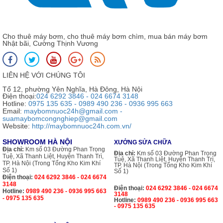
Cho thuê máy bơm, cho thuê máy bơm chìm, mua bán máy bơm
Nhật bãi, Cường Thịnh Vương
LIÊN HỆ VỚI CHÚNG TÔI
Tổ 12, phường Yên Nghĩa, Hà Đông, Hà Nội
Điện thoại:
024 6292 3846 - 024 6674 3148
Hotline:
0975 135 635 - 0989 490 236 - 0936 995 663
Email:
maybomnuoc24h@gmail.com -
suamaybomcongnghiep@gmail.com
Website:
http://maybomnuoc24h.com.vn/
SHOWROOM HÀ NỘI
XƯỞNG SỬA CHỮA
Địa chỉ:
Km số 03 Đường Phan Trọng
Địa chỉ:
Km số 03 Đường Phan Trọng
Tuệ, Xã Thanh Liệt, Huyện Thanh Trì,
Tuệ, Xã Thanh Liệt, Huyện Thanh Trì,
TP. Hà Nội (Trong Tổng Kho Kim Khí
TP. Hà Nội (Trong Tổng Kho Kim Khí
Số 1)
Số 1)
Điện thoại:
024 6292 3846 - 024 6674
3148
Điện thoại:
024 6292 3846 - 024 6674
Hotline:
0989 490 236 - 0936 995 663
3148
- 0975 135 635
Hotline:
0989 490 236 - 0936 995 663
- 0975 135 635