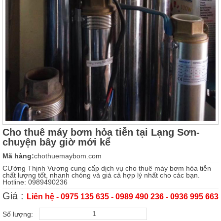
Cho thuê máy bơm hỏa tiễn tại Lạng Sơn-
chuyện bây giờ mới kể
Mã hàng:
chothuemaybom.com
CƯờng Thịnh Vương cung cấp dịch vụ cho thuê máy bơm hỏa tiễn
chất lượng tốt, nhanh chóng và giá cả hợp lý nhất cho các bạn.
Hotline: 0989490236
Giá :
Liên hệ - 0975 135 635 - 0989 490 236 - 0936 995 663
Số lượng: