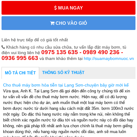
MUA NGAY
CHO VÀO GIỎ
Liên hệ trực tiếp để có giá tốt nhất
Khách hàng có nhu cầu sửa chữa, tư vấn lắp đặt máy bơm, tủ
0975 135 635 - 0989 490 236 -
điện vui lòng liên hệ
0936 995 663
và tham khảo thêm tại
http://suamaybomnuoc.vn
THÔNG SỐ KỸ THUẬT
MÔ TẢ CHI TIẾT
Cho thuê máy bơm hỏa tiễn tại Lạng Sơn-chuyện bây giờ mới kể
Vừa qua, Anh K. Tại Lạng Sơn đã gọi điện đến công ty chúng tôi để xin
tư vấn về vấn đề cho thuê máy bơm nước. Hiện nay, để có đủ lượng
nước thực hiện cho dự án, anh muốn thuê một loại máy bơm có thể
bơm được nước từ dưới hang sâu cách mặt đất 35m. bơm 100m3 nước
một ngày. Do đặc thù hang nước này nằm trong khe núi, nên không thể
biết chính xác nguồn nước từ đâu tới và nguồn nước này có dồi dào hay
không, nên giải pháp tốt nhất anh lựa chọn chính là thuê máy bơm giếng
khoan dùng thử, nếu hang này nguồn nước dồi dào, anh sẽ mua luôn