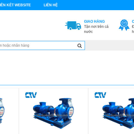
IÊN KẾT WEBSITE
LIÊN HỆ
GIAO HÀNG
Tận nơi trên cả
Đ
nước
h