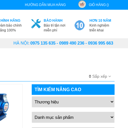
HƯỚNG DẪN MUA HÀNG
GIỎ HÀNG ()
CHÍNH HÃNG
BẢO HÀNH
HƠN 10 NĂM
ảm bảo chính
Bảo trì tận nơi
Kinh nghiệm
ãng 100%
miễn phí
triển khai
HÀ NỘI:
0975 135 635 - 0989 490 236 - 0936 995 663
Sắp xếp
TÌM KIẾM NÂNG CAO