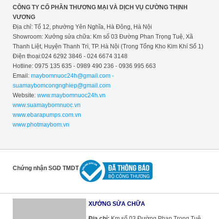
CÔNG TY CỔ PHẦN THƯƠNG MẠI VÀ DỊCH VỤ CƯỜNG THỊNH
VƯƠNG
Địa chỉ: Tổ 12, phường Yên Nghĩa, Hà Đông, Hà Nội
Showroom: Xưởng sửa chữa: Km số 03 Đường Phan Trọng Tuệ, Xã
Thanh Liệt, Huyện Thanh Trì, TP. Hà Nội (Trong Tổng Kho Kim Khí Số 1)
Điện thoại:024 6292 3846 - 024 6674 3148
Hotline: 0975 135 635 - 0989 490 236 - 0936 995 663
Email:
maybomnuoc24h@gmail.com -
suamaybomcongnghiep@gmail.com
Website:
www.maybomnuoc24h.vn
www.suamaybomnuoc.vn
www.ebarapumps.com.vn
www.photmaybom.vn
Chứng nhận SGD TMDT
XƯỞNG SỬA CHỮA
Địa chỉ:
Km số 03 Đường Phan Trọng Tuệ,