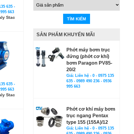
135 635 -
 995 663
aly Stac
TÌM KIẾM
SẢN PHẨM KHUYẾN MÃI
Phớt máy bơm trục
đứng (phớt cơ khí)
bơm Paragon PV85-
20/2
Giá: Liên hệ - 0 - 0975 135
635 - 0989 490 236 - 0936
135 635 -
995 663
 995 663
aly Stac
Phớt cơ khí máy bơm
trục ngang Pentax
type 155 (155A)/12
Giá: Liên hệ - 0 - 0975 135
635 - 0989 490 236 - 0936