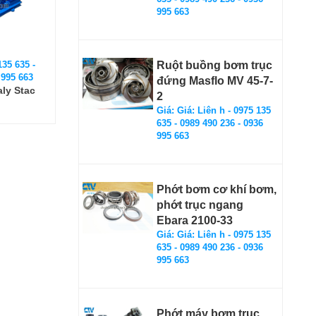
995 663
135 635 -
Ruột buồng bơm trục
 995 663
đứng Masflo MV 45-7-
aly Stac
2
Giá: Giá: Liên h - 0975 135
635 - 0989 490 236 - 0936
995 663
Phớt bơm cơ khí bơm,
phớt trục ngang
Ebara 2100-33
Giá: Giá: Liên h - 0975 135
635 - 0989 490 236 - 0936
995 663
Phớt máy bơm trục