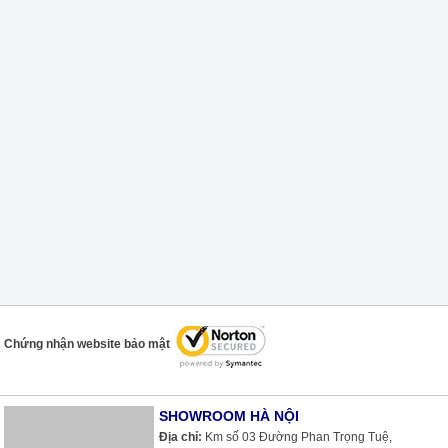
Chứng nhận website bảo mật
SHOWROOM HÀ NỘI
Địa chỉ:
Km số 03 Đường Phan Trọng Tuệ,