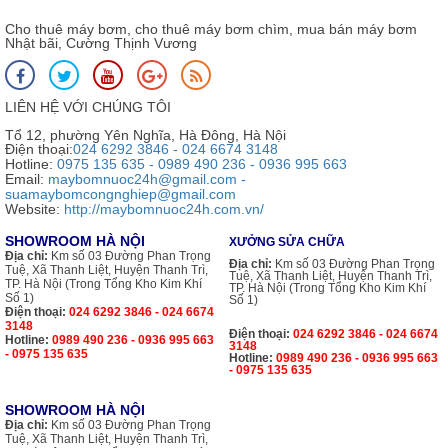
Cho thuê máy bơm, cho thuê máy bơm chìm, mua bán máy bơm
Nhật bãi, Cường Thịnh Vương
LIÊN HỆ VỚI CHÚNG TÔI
Tổ 12, phường Yên Nghĩa, Hà Đông, Hà Nội
Điện thoại:
024 6292 3846 - 024 6674 3148
Hotline:
0975 135 635 - 0989 490 236 - 0936 995 663
Email:
maybomnuoc24h@gmail.com -
suamaybomcongnghiep@gmail.com
Website:
http://maybomnuoc24h.com.vn/
SHOWROOM HÀ NỘI
XƯỞNG SỬA CHỮA
Địa chỉ:
Km số 03 Đường Phan Trọng
Địa chỉ:
Km số 03 Đường Phan Trọng
Tuệ, Xã Thanh Liệt, Huyện Thanh Trì,
Tuệ, Xã Thanh Liệt, Huyện Thanh Trì,
TP. Hà Nội (Trong Tổng Kho Kim Khí
TP. Hà Nội (Trong Tổng Kho Kim Khí
Số 1)
Số 1)
Điện thoại:
024 6292 3846 - 024 6674
3148
Điện thoại:
024 6292 3846 - 024 6674
Hotline:
0989 490 236 - 0936 995 663
3148
- 0975 135 635
Hotline:
0989 490 236 - 0936 995 663
- 0975 135 635
SHOWROOM HÀ NỘI
Địa chỉ:
Km số 03 Đường Phan Trọng
Tuệ, Xã Thanh Liệt, Huyện Thanh Trì,