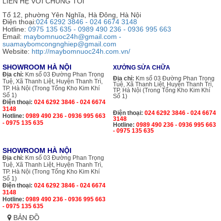
LIÊN HỆ VỚI CHÚNG TÔI
Tổ 12, phường Yên Nghĩa, Hà Đông, Hà Nội
Điện thoại:
024 6292 3846 - 024 6674 3148
Hotline:
0975 135 635 - 0989 490 236 - 0936 995 663
Email:
maybomnuoc24h@gmail.com -
suamaybomcongnghiep@gmail.com
Website:
http://maybomnuoc24h.com.vn/
SHOWROOM HÀ NỘI
XƯỞNG SỬA CHỮA
Địa chỉ:
Km số 03 Đường Phan Trọng
Địa chỉ:
Km số 03 Đường Phan Trọng
Tuệ, Xã Thanh Liệt, Huyện Thanh Trì,
Tuệ, Xã Thanh Liệt, Huyện Thanh Trì,
TP. Hà Nội (Trong Tổng Kho Kim Khí
TP. Hà Nội (Trong Tổng Kho Kim Khí
Số 1)
Số 1)
Điện thoại:
024 6292 3846 - 024 6674
3148
Điện thoại:
024 6292 3846 - 024 6674
Hotline:
0989 490 236 - 0936 995 663
3148
- 0975 135 635
Hotline:
0989 490 236 - 0936 995 663
- 0975 135 635
SHOWROOM HÀ NỘI
Địa chỉ:
Km số 03 Đường Phan Trọng
Tuệ, Xã Thanh Liệt, Huyện Thanh Trì,
TP. Hà Nội (Trong Tổng Kho Kim Khí
Số 1)
Điện thoại:
024 6292 3846 - 024 6674
3148
Hotline:
0989 490 236 - 0936 995 663
- 0975 135 635
BẢN ĐỒ