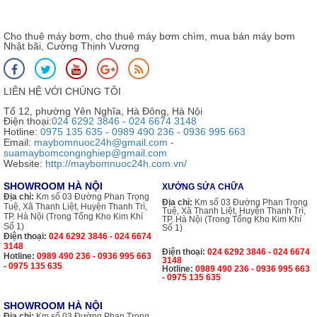
Cho thuê máy bơm, cho thuê máy bơm chìm, mua bán máy bơm
Nhật bãi, Cường Thịnh Vương
LIÊN HỆ VỚI CHÚNG TÔI
Tổ 12, phường Yên Nghĩa, Hà Đông, Hà Nội
Điện thoại:
024 6292 3846 - 024 6674 3148
Hotline:
0975 135 635 - 0989 490 236 - 0936 995 663
Email:
maybomnuoc24h@gmail.com -
suamaybomcongnghiep@gmail.com
Website:
http://maybomnuoc24h.com.vn/
SHOWROOM HÀ NỘI
XƯỞNG SỬA CHỮA
Địa chỉ:
Km số 03 Đường Phan Trọng
Địa chỉ:
Km số 03 Đường Phan Trọng
Tuệ, Xã Thanh Liệt, Huyện Thanh Trì,
Tuệ, Xã Thanh Liệt, Huyện Thanh Trì,
TP. Hà Nội (Trong Tổng Kho Kim Khí
TP. Hà Nội (Trong Tổng Kho Kim Khí
Số 1)
Số 1)
Điện thoại:
024 6292 3846 - 024 6674
3148
Điện thoại:
024 6292 3846 - 024 6674
Hotline:
0989 490 236 - 0936 995 663
3148
- 0975 135 635
Hotline:
0989 490 236 - 0936 995 663
- 0975 135 635
SHOWROOM HÀ NỘI
Địa chỉ:
Km số 03 Đường Phan Trọng