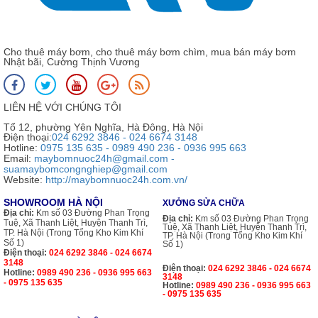
Cho thuê máy bơm, cho thuê máy bơm chìm, mua bán máy bơm
Nhật bãi, Cường Thịnh Vương
LIÊN HỆ VỚI CHÚNG TÔI
Tổ 12, phường Yên Nghĩa, Hà Đông, Hà Nội
Điện thoại:
024 6292 3846 - 024 6674 3148
Hotline:
0975 135 635 - 0989 490 236 - 0936 995 663
Email:
maybomnuoc24h@gmail.com -
suamaybomcongnghiep@gmail.com
Website:
http://maybomnuoc24h.com.vn/
SHOWROOM HÀ NỘI
XƯỞNG SỬA CHỮA
Địa chỉ:
Km số 03 Đường Phan Trọng
Địa chỉ:
Km số 03 Đường Phan Trọng
Tuệ, Xã Thanh Liệt, Huyện Thanh Trì,
Tuệ, Xã Thanh Liệt, Huyện Thanh Trì,
TP. Hà Nội (Trong Tổng Kho Kim Khí
TP. Hà Nội (Trong Tổng Kho Kim Khí
Số 1)
Số 1)
Điện thoại:
024 6292 3846 - 024 6674
3148
Điện thoại:
024 6292 3846 - 024 6674
Hotline:
0989 490 236 - 0936 995 663
3148
- 0975 135 635
Hotline:
0989 490 236 - 0936 995 663
- 0975 135 635