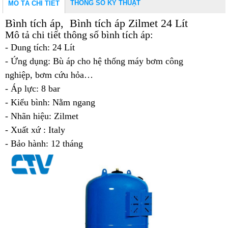
THÔNG SỐ KỸ THUẬT
MÔ TẢ CHI TIẾT
Bình tích áp, Bình tích áp Zilmet 24 Lít
Mô tả chi tiết thông số bình tích áp:
- Dung tích: 24 Lít
- Ứng dụng: Bù áp cho hệ thống
máy bơm công
nghiệp
,
bơm cứu hỏa…
-
Áp lực: 8 bar
- Kiểu bình: Nằm ngang
- Nhãn hiệu: Zilmet
- Xuất xứ : Italy
- Bảo hành: 12 tháng