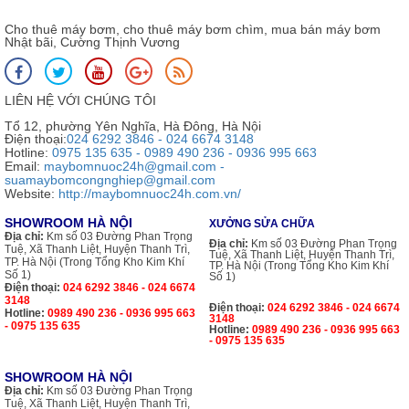
Cho thuê máy bơm, cho thuê máy bơm chìm, mua bán máy bơm
Nhật bãi, Cường Thịnh Vương
LIÊN HỆ VỚI CHÚNG TÔI
Tổ 12, phường Yên Nghĩa, Hà Đông, Hà Nội
Điện thoại:
024 6292 3846 - 024 6674 3148
Hotline:
0975 135 635 - 0989 490 236 - 0936 995 663
Email:
maybomnuoc24h@gmail.com -
suamaybomcongnghiep@gmail.com
Website:
http://maybomnuoc24h.com.vn/
SHOWROOM HÀ NỘI
XƯỞNG SỬA CHỮA
Địa chỉ:
Km số 03 Đường Phan Trọng
Địa chỉ:
Km số 03 Đường Phan Trọng
Tuệ, Xã Thanh Liệt, Huyện Thanh Trì,
Tuệ, Xã Thanh Liệt, Huyện Thanh Trì,
TP. Hà Nội (Trong Tổng Kho Kim Khí
TP. Hà Nội (Trong Tổng Kho Kim Khí
Số 1)
Số 1)
Điện thoại:
024 6292 3846 - 024 6674
3148
Điện thoại:
024 6292 3846 - 024 6674
Hotline:
0989 490 236 - 0936 995 663
3148
- 0975 135 635
Hotline:
0989 490 236 - 0936 995 663
- 0975 135 635
SHOWROOM HÀ NỘI
Địa chỉ:
Km số 03 Đường Phan Trọng
Tuệ, Xã Thanh Liệt, Huyện Thanh Trì,