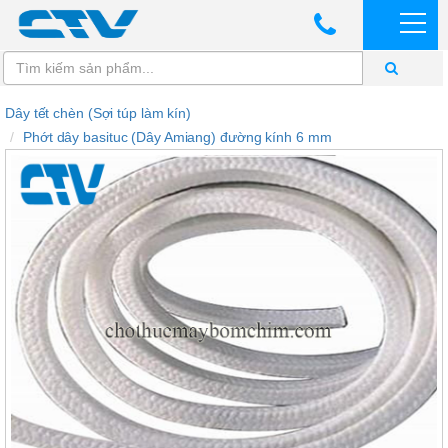
Dây tết chèn (Sợi túp làm kín)
Phớt dây basituc (Dây Amiang) đường kính 6 mm