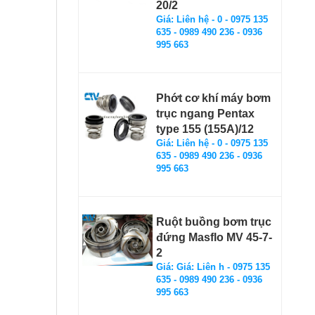
20/2
Giá: Liên hệ - 0 - 0975 135
635 - 0989 490 236 - 0936
995 663
Phớt cơ khí máy bơm
trục ngang Pentax
type 155 (155A)/12
Giá: Liên hệ - 0 - 0975 135
635 - 0989 490 236 - 0936
995 663
Ruột buồng bơm trục
đứng Masflo MV 45-7-
2
Giá: Giá: Liên h - 0975 135
635 - 0989 490 236 - 0936
995 663