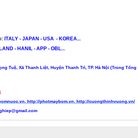
p:
ITALY - JAPAN - USA - KOREA...
ND - HANIL - APP - OBL...
ng Tuệ, Xã Thanh Liệt, Huyện Thanh Trì, TP. Hà Nội (Trong Tổng
1
ybomnuoc.vn
,
http://photmaybom.vn
,
http://cuongthinhvuong.vn/
ghiep@gmail.com