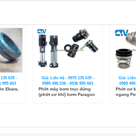
5 135 635 -
Giá: Liên hệ - 0975 135 635 -
Giá: Liê
36 995 663
0989 490 236 - 0936 995 663
0989 49
ục đứng
Phớt cơ khí máy bơm trục
Phớt má
m Paragon
ngang Pentax type 155
(phớt cơ
(155A)/13
PV85-20/