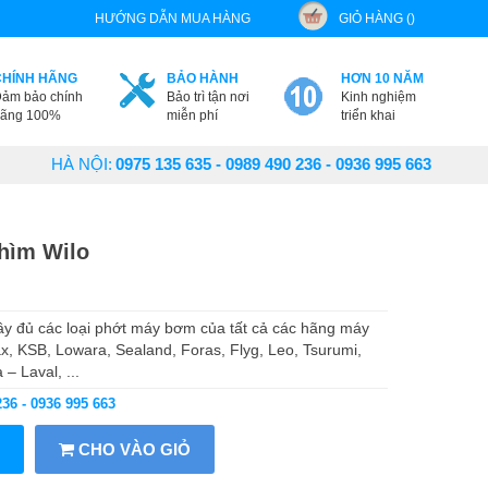
HƯỚNG DẪN MUA HÀNG
GIỎ HÀNG ()
CHÍNH HÃNG
BẢO HÀNH
HƠN 10 NĂM
ảm bảo chính
Bảo trì tận nơi
Kinh nghiệm
ãng 100%
miễn phí
triển khai
HÀ NỘI:
0975 135 635 - 0989 490 236 - 0936 995 663
hìm Wilo
 đủ các loại phớt máy bơm của tất cả các hãng máy
x, KSB, Lowara, Sealand, Foras, Flyg, Leo, Tsurumi,
– Laval, ...
236 - 0936 995 663
CHO VÀO GIỎ