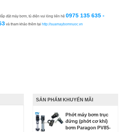
0975 135 635 -
ắp đặt máy bơm, tủ điện vui lòng liên hệ
63
và tham khảo thêm tại
http://suamaybomnuoc.vn
SẢN PHẨM KHUYẾN MÃI
Phớt máy bơm trục
đứng (phớt cơ khí)
bơm Paragon PV85-