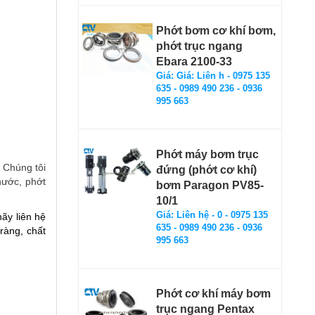
Phớt bơm cơ khí bơm,
phớt trục ngang
Ebara 2100-33
Giá: Giá: Liên h - 0975 135
635 - 0989 490 236 - 0936
995 663
Phớt máy bơm trục
. Chúng tôi
đứng (phớt cơ khí)
nước, phớt
bơm Paragon PV85-
10/1
Giá: Liên hệ - 0 - 0975 135
ãy liên hệ
635 - 0989 490 236 - 0936
ràng, chất
995 663
Phớt cơ khí máy bơm
trục ngang Pentax