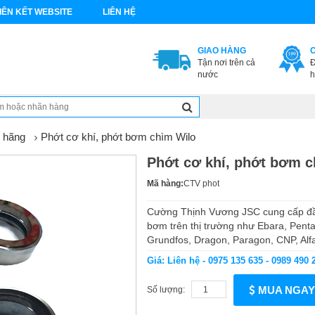
IÊN KẾT WEBSITE
LIÊN HỆ
GIAO HÀNG
Tận nơi trên cả
Đ
nước
h
 hãng
Phớt cơ khí, phớt bơm chìm Wilo
Phớt cơ khí, phớt bơm c
Mã hàng:
CTV phot
Cường Thịnh Vương JSC cung cấp đầy
bơm trên thị trường như Ebara, Penta
Grundfos, Dragon, Paragon, CNP, Alfa 
Giá: Liên hệ - 0975 135 635 - 0989 490 
MUA NGAY
Số lượng: