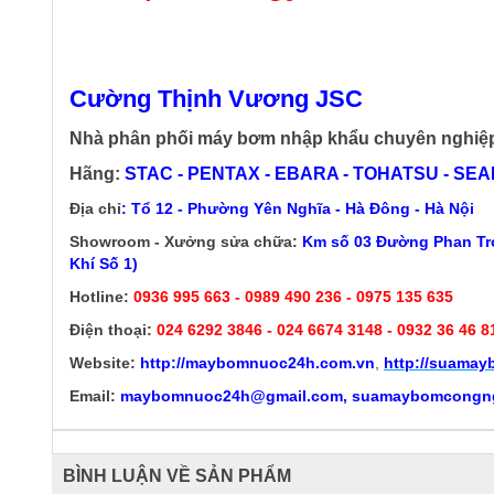
Cường Thịnh Vương JSC
Nhà phân phối máy bơm nhập khẩu chuyên nghiệ
Hãng:
STAC - PENTAX - EBARA - TOHATSU - SEALA
Địa chỉ
: Tổ 12 - Phường Yên Nghĩa - Hà Đông - Hà Nội
Showroom - Xưởng sửa chữa:
Km số 03 Đường Phan Trọ
Khí Số 1)
Hotline:
0936 995 663 - 0989 490 236 - 0975 135 635
Điện thoại:
024 6292 3846
- 024 6674 3148 - 0932 36 46 8
Website:
http://
maybomnuoc24h.com.vn
,
http://suama
Email:
maybomnuoc24h@gmail.com, suamaybomcongn
BÌNH LUẬN VỀ SẢN PHẨM