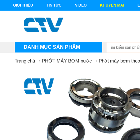
GIỚI THIỆU
TIN TỨC
VIDEO
KHUYẾN MẠI
L
DANH MỤC SẢN PHẨM
Trang chủ
PHỚT MÁY BƠM nước
Phớt máy bơm theo