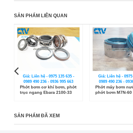
SẢN PHẨM LIÊN QUAN
-
Giá: Liên hệ - 0975 135 635 -
Giá: Liên hệ - 097
0989 490 236 - 0936 995 663
0989 490 236 - 09
ớt
Phớt máy bơm nước Ebara,
Phớt máy bơm tr
phớt bơm M7N-60
(phớt cơ khí) bơ
PV85-10/1
SẢN PHẨM ĐÃ XEM