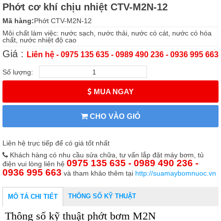
Phớt cơ khí chịu nhiệt CTV-M2N-12
Mã hàng:
Phớt CTV-M2N-12
Môi chất làm việc: nước sạch, nước thải, nước có cát, nước có hóa
chất, nước nhiệt độ cao
Giá :
Liên hệ - 0975 135 635 - 0989 490 236 - 0936 995 663
Số lượng:
MUA NGAY
CHO VÀO GIỎ
Liên hệ trực tiếp để có giá tốt nhất
Khách hàng có nhu cầu sửa chữa, tư vấn lắp đặt máy bơm, tủ
0975 135 635 - 0989 490 236 -
điện vui lòng liên hệ
0936 995 663
và tham khảo thêm tại
http://suamaybomnuoc.vn
THÔNG SỐ KỸ THUẬT
MÔ TẢ CHI TIẾT
Thông số kỹ thuật phớt bơm M2N