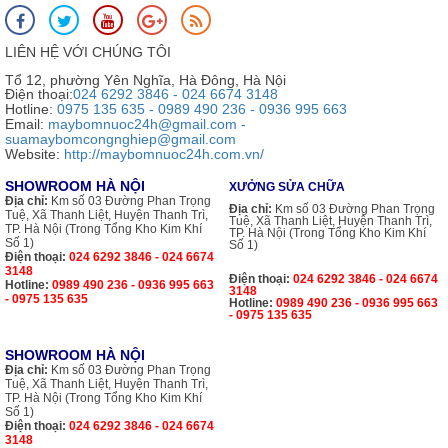
LIÊN HỆ VỚI CHÚNG TÔI
Tổ 12, phường Yên Nghĩa, Hà Đông, Hà Nội
Điện thoại:
024 6292 3846 - 024 6674 3148
Hotline:
0975 135 635 - 0989 490 236 - 0936 995 663
Email:
maybomnuoc24h@gmail.com -
suamaybomcongnghiep@gmail.com
Website:
http://maybomnuoc24h.com.vn/
SHOWROOM HÀ NỘI
XƯỞNG SỬA CHỮA
Địa chỉ:
Km số 03 Đường Phan Trọng
Địa chỉ:
Km số 03 Đường Phan Trọng
Tuệ, Xã Thanh Liệt, Huyện Thanh Trì,
Tuệ, Xã Thanh Liệt, Huyện Thanh Trì,
TP. Hà Nội (Trong Tổng Kho Kim Khí
TP. Hà Nội (Trong Tổng Kho Kim Khí
Số 1)
Số 1)
Điện thoại:
024 6292 3846 - 024 6674
3148
Điện thoại:
024 6292 3846 - 024 6674
Hotline:
0989 490 236 - 0936 995 663
3148
- 0975 135 635
Hotline:
0989 490 236 - 0936 995 663
- 0975 135 635
SHOWROOM HÀ NỘI
Địa chỉ:
Km số 03 Đường Phan Trọng
Tuệ, Xã Thanh Liệt, Huyện Thanh Trì,
TP. Hà Nội (Trong Tổng Kho Kim Khí
Số 1)
Điện thoại:
024 6292 3846 - 024 6674
3148