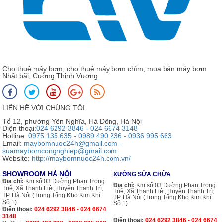
Cho thuê máy bơm, cho thuê máy bơm chìm, mua bán máy bơm
Nhật bãi, Cường Thịnh Vương
LIÊN HỆ VỚI CHÚNG TÔI
Tổ 12, phường Yên Nghĩa, Hà Đông, Hà Nội
Điện thoại:
024 6292 3846 - 024 6674 3148
Hotline:
0975 135 635 - 0989 490 236 - 0936 995 663
Email:
maybomnuoc24h@gmail.com -
suamaybomcongnghiep@gmail.com
Website:
http://maybomnuoc24h.com.vn/
SHOWROOM HÀ NỘI
XƯỞNG SỬA CHỮA
Địa chỉ:
Km số 03 Đường Phan Trọng
Địa chỉ:
Km số 03 Đường Phan Trọng
Tuệ, Xã Thanh Liệt, Huyện Thanh Trì,
Tuệ, Xã Thanh Liệt, Huyện Thanh Trì,
TP. Hà Nội (Trong Tổng Kho Kim Khí
TP. Hà Nội (Trong Tổng Kho Kim Khí
Số 1)
Số 1)
Điện thoại:
024 6292 3846 - 024 6674
3148
Điện thoại:
024 6292 3846 - 024 6674