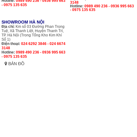
Hotline:
0989 490 236 - 0936 995 663
3148
- 0975 135 635
Hotline:
0989 490 236 - 0936 995 663
- 0975 135 635
SHOWROOM HÀ NỘI
Địa chỉ:
Km số 03 Đường Phan Trọng
Tuệ, Xã Thanh Liệt, Huyện Thanh Trì,
TP. Hà Nội (Trong Tổng Kho Kim Khí
Số 1)
Điện thoại:
024 6292 3846 - 024 6674
3148
Hotline:
0989 490 236 - 0936 995 663
- 0975 135 635
BẢN ĐỒ