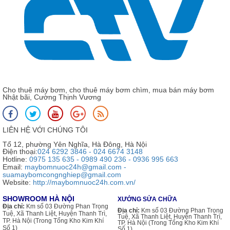
Cho thuê máy bơm, cho thuê máy bơm chìm, mua bán máy bơm
Nhật bãi, Cường Thịnh Vương
LIÊN HỆ VỚI CHÚNG TÔI
Tổ 12, phường Yên Nghĩa, Hà Đông, Hà Nội
Điện thoại:
024 6292 3846 - 024 6674 3148
Hotline:
0975 135 635 - 0989 490 236 - 0936 995 663
Email:
maybomnuoc24h@gmail.com -
suamaybomcongnghiep@gmail.com
Website:
http://maybomnuoc24h.com.vn/
SHOWROOM HÀ NỘI
XƯỞNG SỬA CHỮA
Địa chỉ:
Km số 03 Đường Phan Trọng
Địa chỉ:
Km số 03 Đường Phan Trọng
Tuệ, Xã Thanh Liệt, Huyện Thanh Trì,
Tuệ, Xã Thanh Liệt, Huyện Thanh Trì,
TP. Hà Nội (Trong Tổng Kho Kim Khí
TP. Hà Nội (Trong Tổng Kho Kim Khí
Số 1)
Số 1)