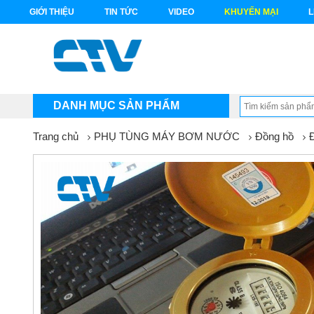
GIỚI THIỆU
TIN TỨC
VIDEO
KHUYẾN MẠI
L
DANH MỤC SẢN PHẨM
Trang chủ
PHỤ TÙNG MÁY BƠM NƯỚC
Đồng hồ