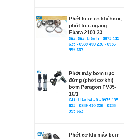
Phớt bơm cơ khí bơm,
phớt trục ngang
Ebara 2100-33
Giá: Giá: Liên h - 0975 135
635 - 0989 490 236 - 0936
995 663
Phớt máy bơm trục
đứng (phớt cơ khí)
bơm Paragon PV85-
10/1
Giá: Liên hệ - 0 - 0975 135
635 - 0989 490 236 - 0936
995 663
Phớt cơ khí máy bơm