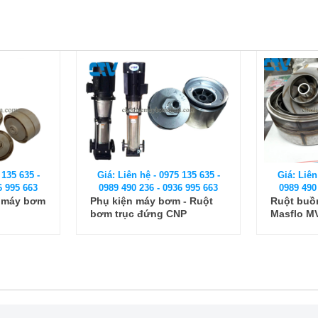
 135 635 -
Giá: Liên hệ - 0975 135 635 -
Giá: Liên
6 995 663
0989 490 236 - 0936 995 663
0989 490
 - Ruột
Ruột buồng bơm trục đứng
Bộ ruột 
NP
Masflo MV 45-7-2
trục đứng