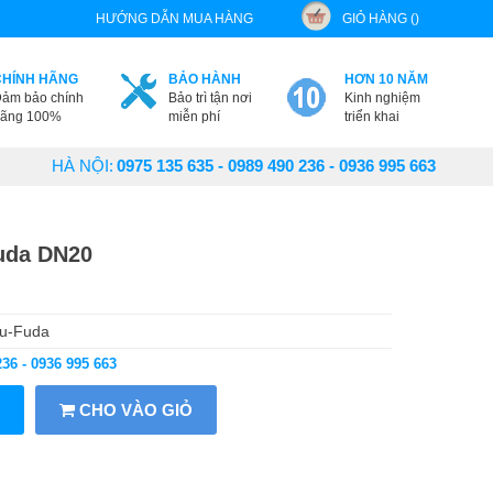
HƯỚNG DẪN MUA HÀNG
GIỎ HÀNG ()
CHÍNH HÃNG
BẢO HÀNH
HƠN 10 NĂM
ảm bảo chính
Bảo trì tận nơi
Kinh nghiệm
ãng 100%
miễn phí
triển khai
HÀ NỘI:
0975 135 635 - 0989 490 236 - 0936 995 663
uda DN20
ou-Fuda
236 - 0936 995 663
CHO VÀO GIỎ