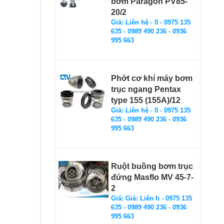
bơm Paragon PV85-
20/2
Giá: Liên hệ - 0 - 0975 135
635 - 0989 490 236 - 0936
995 663
Phớt cơ khí máy bơm
trục ngang Pentax
type 155 (155A)/12
Giá: Liên hệ - 0 - 0975 135
635 - 0989 490 236 - 0936
995 663
Ruột buồng bơm trục
đứng Masflo MV 45-7-
2
Giá: Giá: Liên h - 0975 135
635 - 0989 490 236 - 0936
995 663