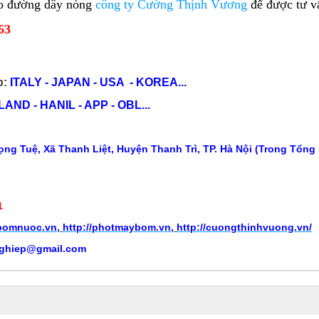
heo đường dây nóng
công ty Cường Thịnh Vương
để được tư v
63
p:
ITALY - JAPAN - USA - KOREA...
ND - HANIL - APP - OBL...
ng Tuệ, Xã Thanh Liệt, Huyện Thanh Trì, TP. Hà Nội (Trong Tổng
1
ybomnuoc.vn
,
http://photmaybom.vn
,
http://cuongthinhvuong.vn/
ghiep@gmail.com