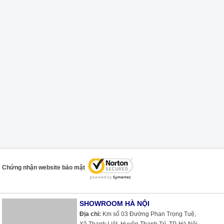
Chứng nhận website bảo mật
SHOWROOM HÀ NỘI
Địa chỉ:
Km số 03 Đường Phan Trọng Tuệ,