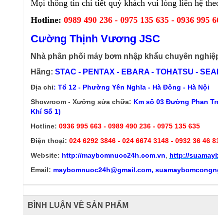
Mọi thông tin chi tiết quý khách vui lòng liên hệ t
Hotline:
0989 490 236 - 0975 135 635 - 0936 995 6
Cường Thịnh Vương JSC
Nhà phân phối máy bơm nhập khẩu chuyên nghiệ
Hãng:
STAC - PENTAX - EBARA - TOHATSU - SEALA
Địa chỉ
: Tổ 12 - Phường Yên Nghĩa - Hà Đông - Hà Nội
Showroom - Xưởng sửa chữa:
Km số 03 Đường Phan Trọ
Khí Số 1)
Hotline:
0936 995 663 - 0989 490 236 - 0975 135 635
Điện thoại:
024 6292 3846
- 024 6674 3148 - 0932 36 46 8
Website:
http://
maybomnuoc24h.com.vn
,
http://suama
Email:
maybomnuoc24h@gmail.com, suamaybomcongn
BÌNH LUẬN VỀ SẢN PHẨM