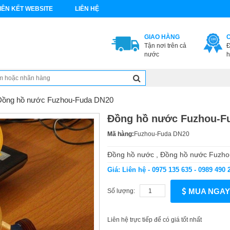
IÊN KẾT WEBSITE
LIÊN HỆ
GIAO HÀNG
Tận nơi trên cả
Đ
nước
h
Đồng hồ nước Fuzhou-Fuda DN20
Đồng hồ nước Fuzhou-F
Mã hàng:
Fuzhou-Fuda DN20
Đồng hồ nước , Đồng hồ nước Fuzh
Giá: Liên hệ - 0975 135 635 - 0989 490 
MUA NGAY
Số lượng:
Liên hệ trực tiếp để có giá tốt nhất