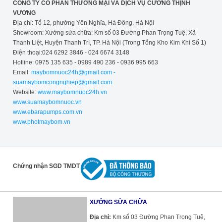
CÔNG TY CỔ PHẦN THƯƠNG MẠI VÀ DỊCH VỤ CƯỜNG THỊNH
VƯƠNG
Địa chỉ: Tổ 12, phường Yên Nghĩa, Hà Đông, Hà Nội
Showroom: Xưởng sửa chữa: Km số 03 Đường Phan Trọng Tuệ, Xã
Thanh Liệt, Huyện Thanh Trì, TP. Hà Nội (Trong Tổng Kho Kim Khí Số 1)
Điện thoại:024 6292 3846 - 024 6674 3148
Hotline: 0975 135 635 - 0989 490 236 - 0936 995 663
Email:
maybomnuoc24h@gmail.com -
suamaybomcongnghiep@gmail.com
Website:
www.maybomnuoc24h.vn
www.suamaybomnuoc.vn
www.ebarapumps.com.vn
www.photmaybom.vn
Chứng nhận SGD TMDT
XƯỞNG SỬA CHỮA
Địa chỉ:
Km số 03 Đường Phan Trọng Tuệ, Xã Thanh Liệt, Huyện Thanh