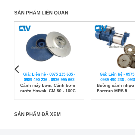
SẢN PHẨM LIÊN QUAN
Giá: Liên hệ - 0975 135 635 -
Giá: Liên hệ - 0975
0989 490 236 - 0936 995 663
0989 490 236 - 093
Buồng cánh nhựa máy bơm
Phụ kiện máy bơm
Forerun MRS 5
bơm trục đứng C
CDLF150-40-2
SẢN PHẨM ĐÃ XEM