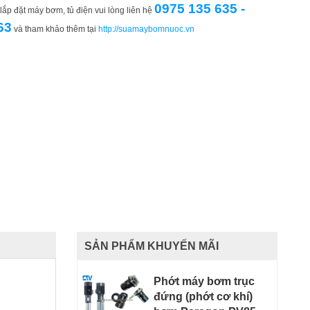
0975 135 635 -
ắp đặt máy bơm, tủ điện vui lòng liên hệ
63
và tham khảo thêm tại
http://suamaybomnuoc.vn
SẢN PHẨM KHUYẾN MÃI
Phớt máy bơm trục
đứng (phớt cơ khí)