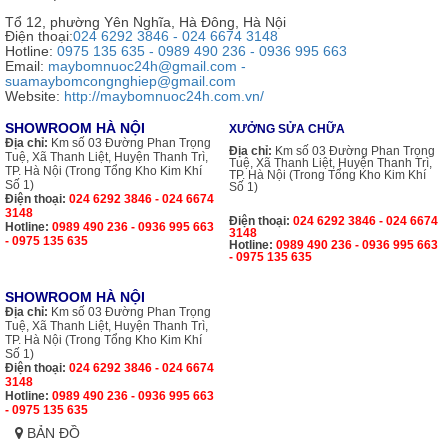
Tổ 12, phường Yên Nghĩa, Hà Đông, Hà Nội
Điện thoại:
024 6292 3846 - 024 6674 3148
Hotline:
0975 135 635 - 0989 490 236 - 0936 995 663
Email:
maybomnuoc24h@gmail.com -
suamaybomcongnghiep@gmail.com
Website:
http://maybomnuoc24h.com.vn/
SHOWROOM HÀ NỘI
XƯỞNG SỬA CHỮA
Địa chỉ:
Km số 03 Đường Phan Trọng
Địa chỉ:
Km số 03 Đường Phan Trọng
Tuệ, Xã Thanh Liệt, Huyện Thanh Trì,
Tuệ, Xã Thanh Liệt, Huyện Thanh Trì,
TP. Hà Nội (Trong Tổng Kho Kim Khí
TP. Hà Nội (Trong Tổng Kho Kim Khí
Số 1)
Số 1)
Điện thoại:
024 6292 3846 - 024 6674
3148
Điện thoại:
024 6292 3846 - 024 6674
Hotline:
0989 490 236 - 0936 995 663
3148
- 0975 135 635
Hotline:
0989 490 236 - 0936 995 663
- 0975 135 635
SHOWROOM HÀ NỘI
Địa chỉ:
Km số 03 Đường Phan Trọng
Tuệ, Xã Thanh Liệt, Huyện Thanh Trì,
TP. Hà Nội (Trong Tổng Kho Kim Khí
Số 1)
Điện thoại:
024 6292 3846 - 024 6674
3148
Hotline:
0989 490 236 - 0936 995 663
- 0975 135 635
BẢN ĐỒ