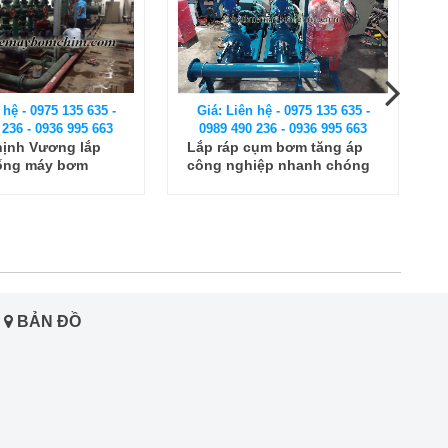
 hệ - 0975 135 635 -
Giá: Liên hệ - 0975 135 635 -
 236 - 0936 995 663
0989 490 236 - 0936 995 663
cụm bơm tăng áp
Thiết kế, lắp ráp tủ điện
T
iệp nhanh chóng
biến tần cho hệ thống máy
bơm tăng áp công nghiệp
BẢN ĐỒ