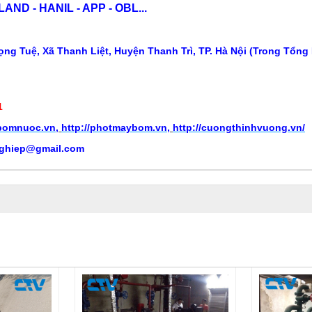
ND - HANIL - APP - OBL...
ng Tuệ, Xã Thanh Liệt, Huyện Thanh Trì, TP. Hà Nội (Trong Tổng
1
ybomnuoc.vn
,
http://photmaybom.vn
,
http://cuongthinhvuong.vn/
ghiep@gmail.com