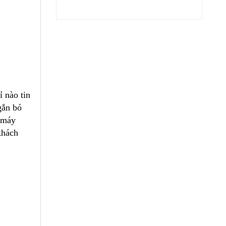
 nào tin
gắn bó
g máy
khách
3