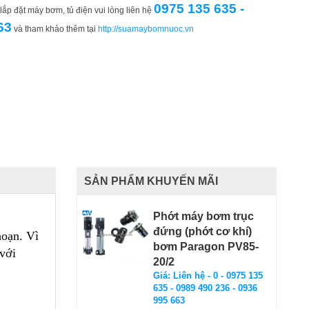
0975 135 635 -
ắp đặt máy bơm, tủ điện vui lòng liên hệ
63
và tham khảo thêm tại
http://suamaybomnuoc.vn
SẢN PHẨM KHUYẾN MÃI
Phớt máy bơm trục
đứng (phớt cơ khí)
hoạn. Vì
bơm Paragon PV85-
 với
20/2
Giá: Liên hệ - 0 - 0975 135
635 - 0989 490 236 - 0936
995 663