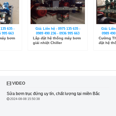
 135 635 -
Giá: Liên hệ - 0975 135 635 -
Giá: Liên
6 995 663
0989 490 236 - 0936 995 663
0989 490
 máy bơm
Cường Thịnh Vương lắp
Lắp ráp 
đặt hệ thống máy bơm
công ngh
công nghiệp
tại Hà Nội
VIDEO
Sửa bơm trục đứng uy tín, chất
lượng tại miền Bắc
2024-08-08 15:50:38