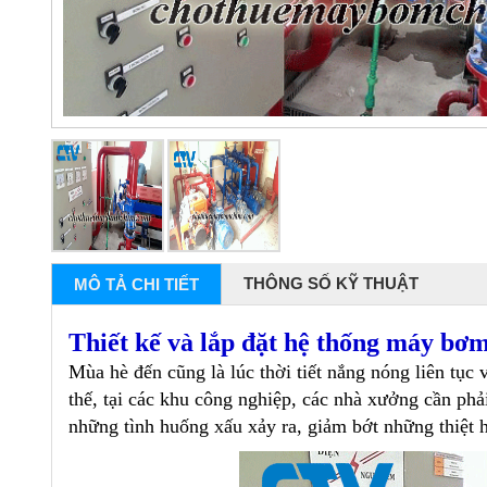
THÔNG SỐ KỸ THUẬT
MÔ TẢ CHI TIẾT
Thiết kế và lắp đặt hệ thống máy bơ
Mùa hè đến cũng là lúc thời tiết nắng nóng liên tục 
thế, tại các khu công nghiệp, các nhà xưởng cần phả
những tình huống xấu xảy ra, giảm bớt những thiệt hạ