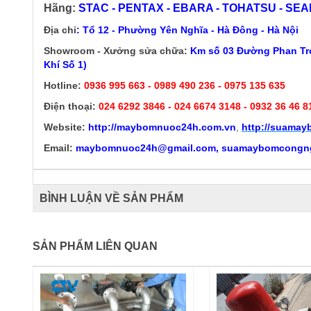
Hãng:
STAC - PENTAX - EBARA - TOHATSU - SEALA
Địa chỉ
: Tổ 12 - Phường Yên Nghĩa - Hà Đông - Hà Nội
Showroom - Xưởng sửa chữa:
Km số 03 Đường Phan Trọ
Khí Số 1)
Hotline:
0936 995 663 - 0989 490 236 - 0975 135 635
Điện thoại:
024 6292 3846
- 024 6674 3148 - 0932 36 46 8
Website:
http://
maybomnuoc24h.com.vn
,
http://suama
Email:
maybomnuoc24h@gmail.com, suamaybomcongn
BÌNH LUẬN VỀ SẢN PHẨM
SẢN PHẨM LIÊN QUAN