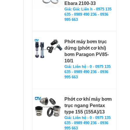
Ebara 2100-33
Giá: Giá: Liên h - 0975 135
635 - 0989 490 236 - 0936
995 663
Phớt máy bơm trục
đứng (phớt cơ khí)
bơm Paragon PV85-
10/1
Giá: Liên hệ - 0 - 0975 135
635 - 0989 490 236 - 0936
995 663
Phớt cơ khí máy bơm
trục ngang Pentax
type 155 (155A)/13
Giá: Liên hệ - 0 - 0975 135
635 - 0989 490 236 - 0936
995 663