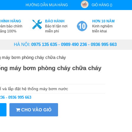
HƯỚNG DẪN MUA HÀNG
GIỎ HÀNG ()
CHÍNH HÃNG
BẢO HÀNH
HƠN 10 NĂM
ảm bảo chính
Bảo trì tận nơi
Kinh nghiệm
ãng 100%
miễn phí
triển khai
HÀ NỘI:
0975 135 635 - 0989 490 236 - 0936 995 663
ống máy bơm phòng cháy chữa cháy
thống máy bơm phòng cháy chữa cháy
kế và lắp đặt hệ thống máy bơm nước
236 - 0936 995 663
CHO VÀO GIỎ