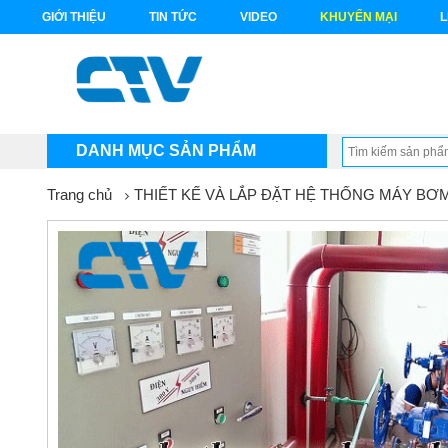
GIỚI THIỆU
TIN TỨC
VIDEO
KHUYẾN MẠI
L
DANH MỤC SẢN PHẨM
Trang chủ
THIẾT KẾ VÀ LẮP ĐẶT HỆ THỐNG MÁY BƠ