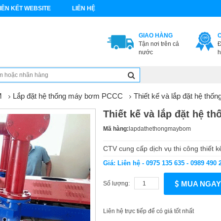
IÊN KẾT WEBSITE
LIÊN HỆ
GIAO HÀNG
Tận nơi trên cả
Đ
nước
h
M
Lắp đặt hệ thống máy bơm PCCC
Thiết kế và lắp đặt hệ th
Thiết kế và lắp đặt hệ 
Mã hàng:
lapdathethongmaybom
CTV cung cấp dịch vụ thi công thiết 
Giá: Liên hệ - 0975 135 635 - 0989 490 
MUA NGAY
Số lượng:
Liên hệ trực tiếp để có giá tốt nhất