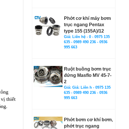
Phớt cơ khí máy bơm
trục ngang Pentax
type 155 (155A)/12
Giá: Liên hệ - 0 - 0975 135
635 - 0989 490 236 - 0936
995 663
Ruột buồng bơm trục
đứng Masflo MV 45-7-
2
Giá: Giá: Liên h - 0975 135
công
635 - 0989 490 236 - 0936
995 663
vị thiết
ông.
Phớt bơm cơ khí bơm,
phớt trục ngang