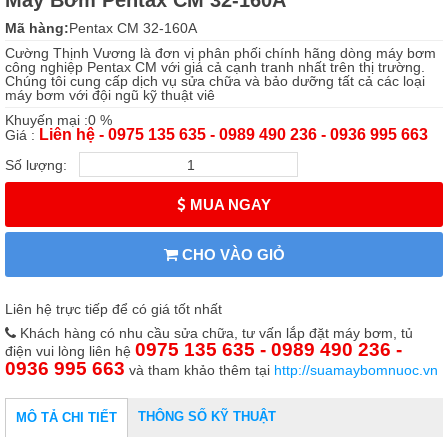
Máy Bơm Pentax CM 32-160A
Mã hàng:
Pentax CM 32-160A
Cường Thịnh Vương là đơn vị phân phối chính hãng dòng máy bơm
công nghiệp Pentax CM với giá cả cạnh tranh nhất trên thị trường.
Chúng tôi cung cấp dịch vụ sửa chữa và bảo dưỡng tất cả các loại
máy bơm với đội ngũ kỹ thuật viê
Khuyến mại :0 %
Liên hệ - 0975 135 635 - 0989 490 236 - 0936 995 663
Giá :
Số lượng:
MUA NGAY
CHO VÀO GIỎ
Liên hệ trực tiếp để có giá tốt nhất
Khách hàng có nhu cầu sửa chữa, tư vấn lắp đặt máy bơm, tủ
0975 135 635 - 0989 490 236 -
điện vui lòng liên hệ
0936 995 663
và tham khảo thêm tại
http://suamaybomnuoc.vn
THÔNG SỐ KỸ THUẬT
MÔ TẢ CHI TIẾT