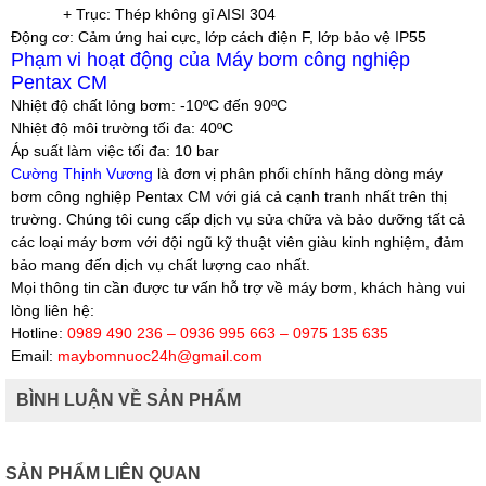
+ Trục: Thép không gỉ AISI 304
Động cơ:
Cảm ứng hai cực, lớp cách điện F, lớp bảo vệ IP55
Phạm vi hoạt động của Máy bơm công nghiệp
Pentax CM
Nhiệt độ chất lỏng bơm:
-10ºC đến 90ºC
Nhiệt độ môi trường tối đa:
40ºC
Áp suất làm việc tối đa:
10 bar
Cường Thịnh Vương
là đơn vị phân phối chính hãng dòng máy
bơm công nghiệp Pentax CM với giá cả cạnh tranh nhất trên thị
trường. Chúng tôi cung cấp dịch vụ sửa chữa và bảo dưỡng tất cả
các loại máy bơm với đội ngũ kỹ thuật viên giàu kinh nghiệm, đảm
bảo mang đến dịch vụ chất lượng cao nhất.
Mọi thông tin cần được tư vấn hỗ trợ về máy bơm, khách hàng vui
lòng liên hệ:
Hotline:
0989 490 236 – 0936 995 663 – 0975 135 635
Email:
maybomnuoc24h@gmail.com
BÌNH LUẬN VỀ SẢN PHẨM
SẢN PHẨM LIÊN QUAN