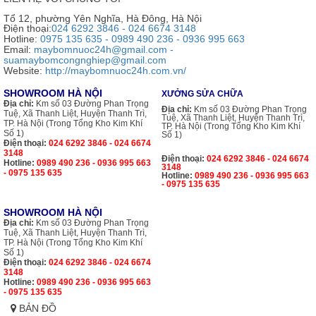
Tổ 12, phường Yên Nghĩa, Hà Đông, Hà Nội
Điện thoại:
024 6292 3846 - 024 6674 3148
Hotline:
0975 135 635 - 0989 490 236 - 0936 995 663
Email:
maybomnuoc24h@gmail.com -
suamaybomcongnghiep@gmail.com
Website:
http://maybomnuoc24h.com.vn/
SHOWROOM HÀ NỘI
XƯỞNG SỬA CHỮA
Địa chỉ:
Km số 03 Đường Phan Trọng
Địa chỉ:
Km số 03 Đường Phan Trọng
Tuệ, Xã Thanh Liệt, Huyện Thanh Trì,
Tuệ, Xã Thanh Liệt, Huyện Thanh Trì,
TP. Hà Nội (Trong Tổng Kho Kim Khí
TP. Hà Nội (Trong Tổng Kho Kim Khí
Số 1)
Số 1)
Điện thoại:
024 6292 3846 - 024 6674
3148
Điện thoại:
024 6292 3846 - 024 6674
Hotline:
0989 490 236 - 0936 995 663
3148
- 0975 135 635
Hotline:
0989 490 236 - 0936 995 663
- 0975 135 635
SHOWROOM HÀ NỘI
Địa chỉ:
Km số 03 Đường Phan Trọng
Tuệ, Xã Thanh Liệt, Huyện Thanh Trì,
TP. Hà Nội (Trong Tổng Kho Kim Khí
Số 1)
Điện thoại:
024 6292 3846 - 024 6674
3148
Hotline:
0989 490 236 - 0936 995 663
- 0975 135 635
BẢN ĐỒ