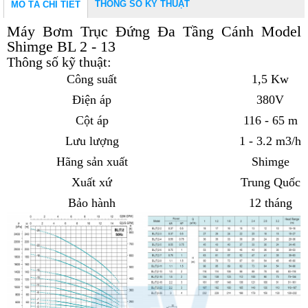
THÔNG SỐ KỸ THUẬT
MÔ TẢ CHI TIẾT
Máy Bơm Trục Đứng Đa Tầng Cánh Model
Shimge BL 2 - 13
Thông số kỹ thuật:
Công suất
1,5 Kw
Điện áp
380V
Cột áp
116 - 65 m
Lưu lượng
1 - 3.2 m3/h
Hãng sản xuất
Shimge
Xuất xứ
Trung Quốc
Bảo hành
12 tháng