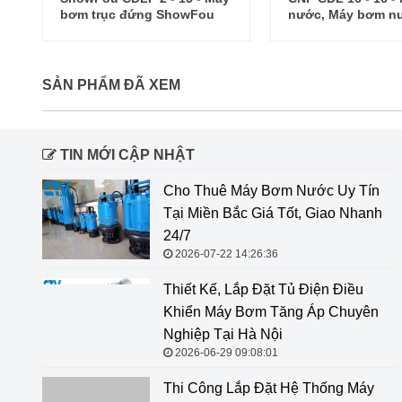
nước, Máy bơm nước trục
Type Paragon PV 2
đứng CNP CDL
SẢN PHẨM ĐÃ XEM
TIN MỚI CẬP NHẬT
Cho Thuê Máy Bơm Nước Uy Tín
Tại Miền Bắc Giá Tốt, Giao Nhanh
24/7
2026-07-22 14:26:36
Thiết Kế, Lắp Đặt Tủ Điện Điều
Khiển Máy Bơm Tăng Áp Chuyên
Nghiệp Tại Hà Nội
2026-06-29 09:08:01
Thi Công Lắp Đặt Hệ Thống Máy Bơm Tăng Áp Stac