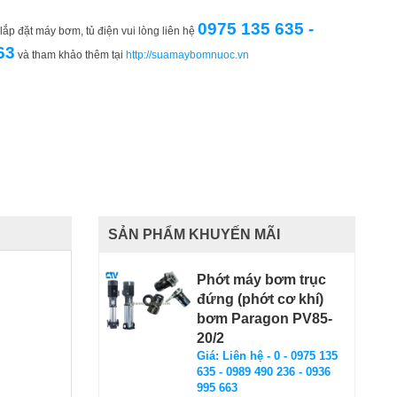
0975 135 635 -
ắp đặt máy bơm, tủ điện vui lòng liên hệ
63
và tham khảo thêm tại
http://suamaybomnuoc.vn
SẢN PHẨM KHUYẾN MÃI
Phớt máy bơm trục
đứng (phớt cơ khí)
bơm Paragon PV85-
20/2
Giá: Liên hệ - 0 - 0975 135
635 - 0989 490 236 - 0936
995 663