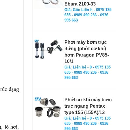
Ebara 2100-33
Giá: Giá: Liên h - 0975 135
635 - 0989 490 236 - 0936
995 663
Phớt máy bơm trục
đứng (phớt cơ khí)
bơm Paragon PV85-
10/1
Giá: Liên hệ - 0 - 0975 135
635 - 0989 490 236 - 0936
995 663
trúc dạng
Phớt cơ khí máy bơm
trục ngang Pentax
type 155 (155A)/13
Giá: Liên hệ - 0 - 0975 135
635 - 0989 490 236 - 0936
, lò hơi,
995 663