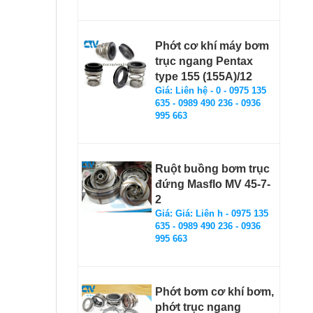
Phớt cơ khí máy bơm
trục ngang Pentax
type 155 (155A)/12
Giá: Liên hệ - 0 - 0975 135
635 - 0989 490 236 - 0936
995 663
Ruột buồng bơm trục
đứng Masflo MV 45-7-
2
Giá: Giá: Liên h - 0975 135
635 - 0989 490 236 - 0936
995 663
Phớt bơm cơ khí bơm,
phớt trục ngang