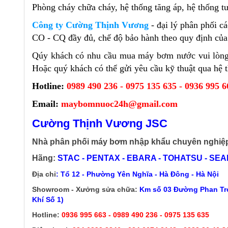
Phòng cháy chữa cháy, hệ thống tăng áp, hệ thống t
Công ty Cường Thịnh Vương
- đại lý phân phối c
CO - CQ đầy đủ, chế độ bảo hành theo quy định của t
Qúy khách có nhu cầu mua máy bơm nước vui lòng đ
Hoặc quý khách có thể gửi yêu cầu kỹ thuật qua hệ t
Hotline:
0989 490 236 - 0975 135 635 - 0936 995 6
Email:
maybomnuoc24h@gmail.com
Cường Thịnh Vương JSC
Nhà phân phối máy bơm nhập khẩu chuyên nghiệ
Hãng:
STAC - PENTAX - EBARA - TOHATSU - SEALA
Địa chỉ
: Tổ 12 - Phường Yên Nghĩa - Hà Đông - Hà Nội
Showroom - Xưởng sửa chữa:
Km số 03 Đường Phan Trọ
Khí Số 1)
Hotline:
0936 995 663 - 0989 490 236 - 0975 135 635