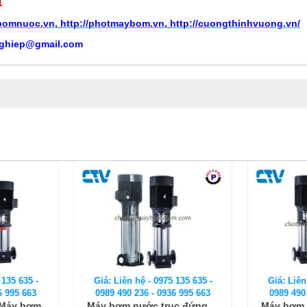
1
ybomnuoc.vn
,
http://photmaybom.vn
,
http://cuongthinhvuong.vn/
ghiep@gmail.com
 135 635 -
Giá: Liên hệ - 0975 135 635 -
Giá: Liên
6 995 663
0989 490 236 - 0936 995 663
0989 490
ục đứng
Máy bơm nước trục đứng
Máy bơm 