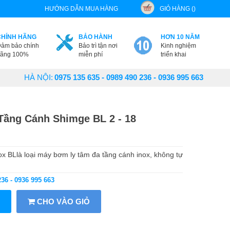
HƯỚNG DẪN MUA HÀNG
GIỎ HÀNG ()
CHÍNH HÃNG
BẢO HÀNH
HƠN 10 NĂM
ảm bảo chính
Bảo trì tận nơi
Kinh nghiệm
ãng 100%
miễn phí
triển khai
HÀ NỘI:
0975 135 635 - 0989 490 236 - 0936 995 663
ầng Cánh Shimge BL 2 - 18
x BLlà loại máy bơm ly tâm đa tầng cánh inox, không tự
236 - 0936 995 663
CHO VÀO GIỎ