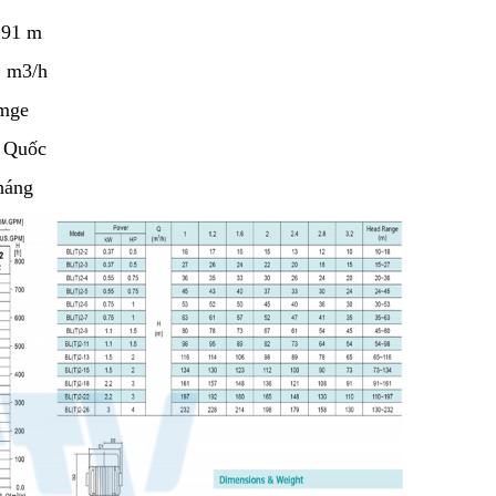
 91 m
2 m3/h
mge
 Quốc
háng