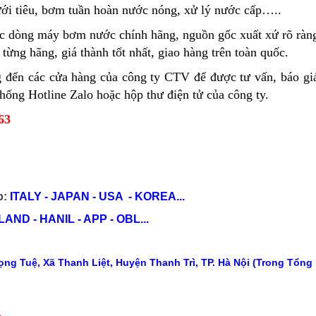
ưới tiêu, bơm tuần hoàn nước nóng, xử lý nước cấp…..
ác dòng máy bơm nước chính hãng, nguồn gốc xuất xứ rõ ràng
ừng hãng, giá thành tốt nhất, giao hàng trên toàn quốc.
ến các cửa hàng của công ty CTV để được tư vấn, báo giá 
hống Hotline Zalo hoặc hộp thư điện tử của công ty.
63
p:
ITALY - JAPAN - USA - KOREA...
ND - HANIL - APP - OBL...
ng Tuệ, Xã Thanh Liệt, Huyện Thanh Trì, TP. Hà Nội (Trong Tổng