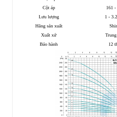
Cột áp
161 -
Lưu lượng
1 - 3.
Hãng sản xuất
Shi
Xuất xứ
Trung
Bảo hành
12 t