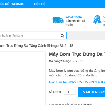
IÊN KẾT WEBSITE
LIÊN HỆ
GIAO HÀNG
Tận nơi trên cả
Đ
nước
h
ơm Trục Đứng Đa Tầng Cánh Shimge BL 2 - 18
Máy Bơm Trục Đứng Đa T
Mã hàng:
Shimge BL 2 - 18
Máy bơm ly tâm trục đứng đa tầng Ino
mồi, cấu trúc dạng đứng đa tầng.
Giá: Liên hệ - 0975 135 635 - 0989 490 
MUA NGAY
Số lượng: