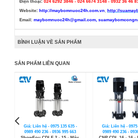
Điện thoại:
024 6292 3846
- 024 6674 3148 - 0932 36 46 8
Website:
http://
maybomnuoc24h.com.vn
,
http://suama
Email:
maybomnuoc24h@gmail.com, suamaybomcongn
BÌNH LUẬN VỀ SẢN PHẨM
SẢN PHẨM LIÊN QUAN
Giá: Liên hệ - 0975 135 635 -
Giá: Liên hệ - 0975
0989 490 236 - 0936 995 663
0989 490 236 - 093
y
CNP CDL 16 - 16 - Máy bơm
Máy bơm nước tr