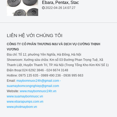
Ebara, Pentax, Stac
2022-04-26 14:07:27
LIÊN HỆ VỚI CHÚNG TÔI
CÔNG TY CỔ PHẦN THƯƠNG MẠI VÀ DỊCH VỤ CƯỜNG THỊNH
VƯƠNG
Địa chỉ: Tổ 12, phường Yên Nghĩa, Hà Đông, Hà Nội
Showroom: Xưởng sửa chữa: Km số 03 Đường Phan Trọng Tuệ, Xã
Thanh Liệt, Huyện Thanh Trì, TP. Hà Nội (Trong Tổng Kho Kim Khí Số 1)
Điện thoại:024 6292 3846 - 024 6674 3148
Hotline: 0975 135 635 - 0989 490 236 - 0936 995 663
Email:
maybomnuoc24h@gmail.com -
suamaybomcongnghiep@gmail.com
Website:
www.maybomnuoc24h.vn
www.suamaybomnuoc.vn
www.ebarapumps.com.vn
www.photmaybom.vn