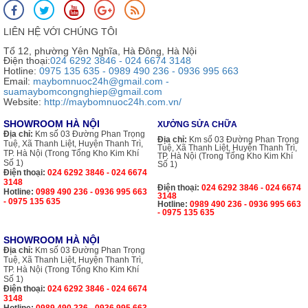
LIÊN HỆ VỚI CHÚNG TÔI
Tổ 12, phường Yên Nghĩa, Hà Đông, Hà Nội
Điện thoại:
024 6292 3846 - 024 6674 3148
Hotline:
0975 135 635 - 0989 490 236 - 0936 995 663
Email:
maybomnuoc24h@gmail.com -
suamaybomcongnghiep@gmail.com
Website:
http://maybomnuoc24h.com.vn/
SHOWROOM HÀ NỘI
XƯỞNG SỬA CHỮA
Địa chỉ:
Km số 03 Đường Phan Trọng
Địa chỉ:
Km số 03 Đường Phan Trọng
Tuệ, Xã Thanh Liệt, Huyện Thanh Trì,
Tuệ, Xã Thanh Liệt, Huyện Thanh Trì,
TP. Hà Nội (Trong Tổng Kho Kim Khí
TP. Hà Nội (Trong Tổng Kho Kim Khí
Số 1)
Số 1)
Điện thoại:
024 6292 3846 - 024 6674
3148
Điện thoại:
024 6292 3846 - 024 6674
Hotline:
0989 490 236 - 0936 995 663
3148
- 0975 135 635
Hotline:
0989 490 236 - 0936 995 663
- 0975 135 635
SHOWROOM HÀ NỘI
Địa chỉ:
Km số 03 Đường Phan Trọng
Tuệ, Xã Thanh Liệt, Huyện Thanh Trì,
TP. Hà Nội (Trong Tổng Kho Kim Khí
Số 1)
Điện thoại:
024 6292 3846 - 024 6674
3148