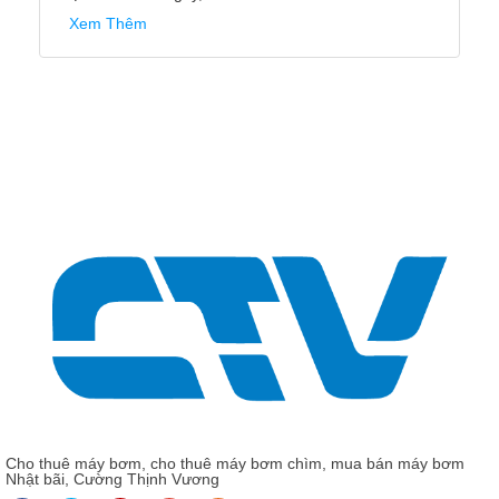
máy bơm luôn có đội ngũ kỹ thuật chuyên nghiệp và
giàu kinh nghiệm trong việc cung cấp và vận hành máy
bơm. Điều này đảm bảo rằng máy bơm được vận hành
hiệu quả và an toàn.
Xem Thêm
Cho thuê máy bơm, cho thuê máy bơm chìm, mua bán máy bơm
Nhật bãi, Cường Thịnh Vương