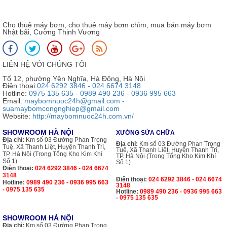
Cho thuê máy bơm, cho thuê máy bơm chìm, mua bán máy bơm
Nhật bãi, Cường Thịnh Vương
LIÊN HỆ VỚI CHÚNG TÔI
Tổ 12, phường Yên Nghĩa, Hà Đông, Hà Nội
Điện thoại:
024 6292 3846 - 024 6674 3148
Hotline:
0975 135 635 - 0989 490 236 - 0936 995 663
Email:
maybomnuoc24h@gmail.com -
suamaybomcongnghiep@gmail.com
Website:
http://maybomnuoc24h.com.vn/
SHOWROOM HÀ NỘI
XƯỞNG SỬA CHỮA
Địa chỉ:
Km số 03 Đường Phan Trọng
Địa chỉ:
Km số 03 Đường Phan Trọng
Tuệ, Xã Thanh Liệt, Huyện Thanh Trì,
Tuệ, Xã Thanh Liệt, Huyện Thanh Trì,
TP. Hà Nội (Trong Tổng Kho Kim Khí
TP. Hà Nội (Trong Tổng Kho Kim Khí
Số 1)
Số 1)
Điện thoại:
024 6292 3846 - 024 6674
3148
Điện thoại:
024 6292 3846 - 024 6674
Hotline:
0989 490 236 - 0936 995 663
3148
- 0975 135 635
Hotline:
0989 490 236 - 0936 995 663
- 0975 135 635
SHOWROOM HÀ NỘI
Địa chỉ:
Km số 03 Đường Phan Trọng