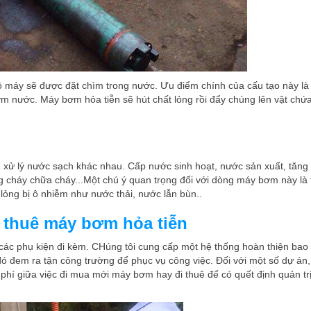
ộ máy sẽ được đặt chìm trong nước. Ưu điểm chính của cấu tạo này là
 nước. Máy bơm hỏa tiễn sẽ hút chất lỏng rồi đẩy chúng lên vật chứa
xử lý nước sạch khác nhau. Cấp nước sinh hoạt, nước sản xuất, tăng 
 cháy chữa cháy...Một chú ý quan trọng đối với dòng máy bơm này là 
lỏng bị ô nhiễm như nước thải, nước lẫn bùn..
thuê máy bơm hỏa tiễn
ác phụ kiện đi kèm. CHúng tôi cung cấp một hệ thống hoàn thiện bao
u đó đem ra tận công trường để phục vụ công việc. Đối với một số dự á
hi phí giữa việc đi mua mới máy bơm hay đi thuê để có quết định quản tr