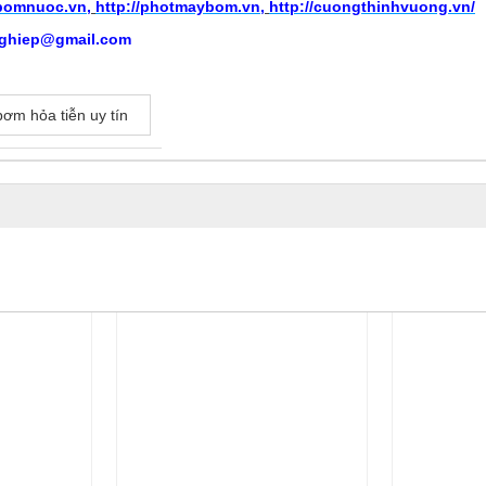
ybomnuoc.vn
,
http://photmaybom.vn
,
http://cuongthinhvuong.vn/
ghiep@gmail.com
bơm hỏa tiễn uy tín