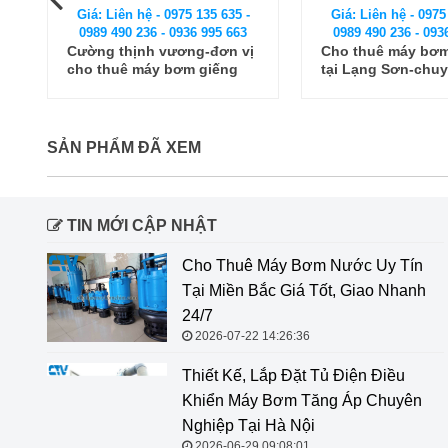
Giá: Liên hệ - 0975 135 635 -
Giá: Liên hệ - 0975
0989 490 236 - 0936 995 663
0989 490 236 - 093
Cường thịnh vương-đơn vị
Cho thuê máy bơm
cho thuê máy bơm giếng
tại Lạng Sơn-chu
khoan nhanh chóng, giá rẻ
giờ mới kể
toàn quốc
SẢN PHẨM ĐÃ XEM
TIN MỚI CẬP NHẬT
Cho Thuê Máy Bơm Nước Uy Tín
Tại Miền Bắc Giá Tốt, Giao Nhanh
24/7
2026-07-22 14:26:36
Thiết Kế, Lắp Đặt Tủ Điện Điều
Khiển Máy Bơm Tăng Áp Chuyên
Nghiệp Tại Hà Nội
2026-06-29 09:08:01