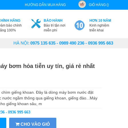
HƯỚNG DẪN MUA HÀNG
GIỎ HÀNG ()
CHÍNH HÃNG
BẢO HÀNH
HƠN 10 NĂM
ảm bảo chính
Bảo trì tận nơi
Kinh nghiệm
ãng 100%
miễn phí
triển khai
HÀ NỘI:
0975 135 635 - 0989 490 236 - 0936 995 663
áy bơm hỏa tiễn uy tín, giá rẻ nhất
m chìm giếng khoan. Đây là dòng máy bơm nước đặt
c nước ngầm thông qua giếng khoan, giếng đào...Máy
cho giếng khoan sâu, m
236 - 0936 995 663
CHO VÀO GIỎ