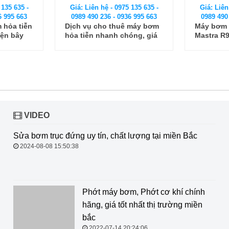
 135 635 -
Giá: Liên hệ - 0975 135 635 -
Giá: Liên
6 995 663
0989 490 236 - 0936 995 663
0989 490
 hỏa tiễn
Dịch vụ cho thuê máy bơm
Máy bơm 
yện bây
hỏa tiễn nhanh chóng, giá
Mastra R
tốt cho các khách hàng
trên toàn quốc
VIDEO
Sửa bơm trục đứng uy tín, chất
lượng tại miền Bắc
2024-08-08 15:50:38
Phớt máy bơm, Phớt cơ khí chính hãng, giá tốt nhất thị
trường miền bắc
2022-07-14 20:24:06