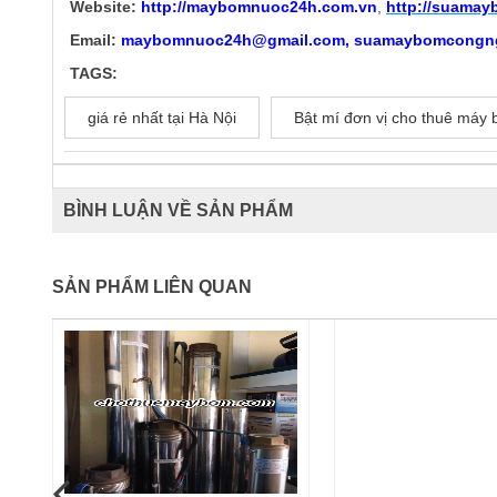
Website:
http://
maybomnuoc24h.com.vn
,
http://suama
Email:
maybomnuoc24h@gmail.com, suamaybomcongn
TAGS:
giá rẻ nhất tại Hà Nội
Bật mí đơn vị cho thuê máy 
BÌNH LUẬN VỀ SẢN PHẨM
SẢN PHẨM LIÊN QUAN