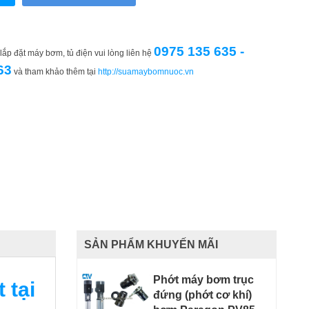
0975 135 635 -
ắp đặt máy bơm, tủ điện vui lòng liên hệ
63
và tham khảo thêm tại
http://suamaybomnuoc.vn
SẢN PHẨM KHUYẾN MÃI
Phớt máy bơm trục
 tại
đứng (phớt cơ khí)