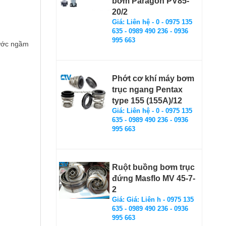
bơm Paragon PV85-
20/2
Giá: Liên hệ - 0 - 0975 135
635 - 0989 490 236 - 0936
995 663
nước ngầm
Phớt cơ khí máy bơm
trục ngang Pentax
type 155 (155A)/12
Giá: Liên hệ - 0 - 0975 135
635 - 0989 490 236 - 0936
995 663
Ruột buồng bơm trục
đứng Masflo MV 45-7-
2
Giá: Giá: Liên h - 0975 135
635 - 0989 490 236 - 0936
995 663