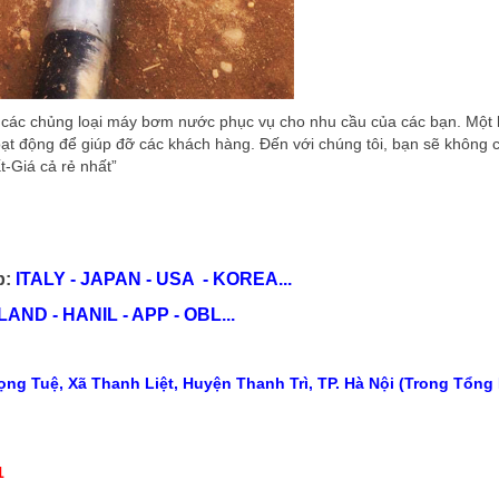
các chủng loại máy bơm nước phục vụ cho nhu cầu của các bạn. Một 
t động để giúp đỡ các khách hàng. Đến với chúng tôi, bạn sẽ không c
t-Giá cả rẻ nhất”
p:
ITALY - JAPAN - USA - KOREA...
ND - HANIL - APP - OBL...
ng Tuệ, Xã Thanh Liệt, Huyện Thanh Trì, TP. Hà Nội (Trong Tổng
1