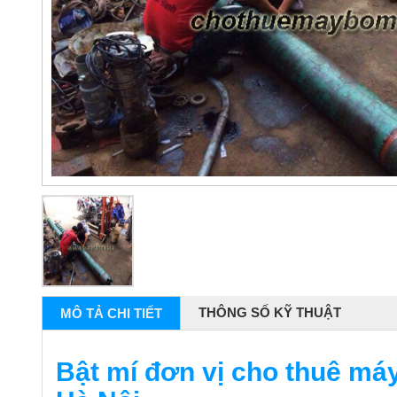
THÔNG SỐ KỸ THUẬT
MÔ TẢ CHI TIẾT
Bật mí đơn vị cho thuê máy 