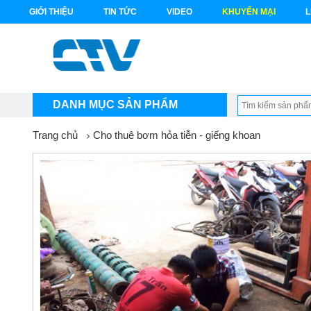
GIỚI THIỆU
TIN TỨC
VIDEO
KHUYẾN MẠI
L
DANH MỤC SẢN PHẨM
Trang chủ
Cho thuê bơm hỏa tiễn - giếng khoan