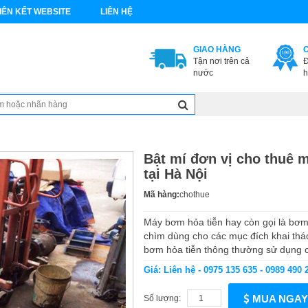
IÊN KẾT WEBSITE
LIÊN HỆ
GIAO HÀNG
Tận nơi trên cả
Đ
nước
h
Bật mí đơn vị cho thuê m
tại Hà Nội
Mã hàng:
chothue
Máy bơm hỏa tiễn hay còn gọi là bơ
chìm dùng cho các mục đích khai thá
bơm hỏa tiễn thông thường sử dụng 
Giá: Liên hệ - 0975 135 635 - 0989 490 
MUA NGAY
Số lượng: