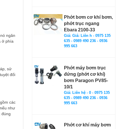
Phớt bơm cơ khí bơm,
phớt trục ngang
Ebara 2100-33
 nó ngăn
Giá: Giá: Liên h - 0975 135
635 - 0989 490 236 - 0936
 ở phía
995 663
Phớt máy bơm trục
áp, sử
đứng (phớt cơ khí)
tuyệt đối
bơm Paragon PV85-
10/1
Giá: Liên hệ - 0 - 0975 135
635 - 0989 490 236 - 0936
 gồm các
995 663
n,nếu như
ị đúng
Phớt cơ khí máy bơm