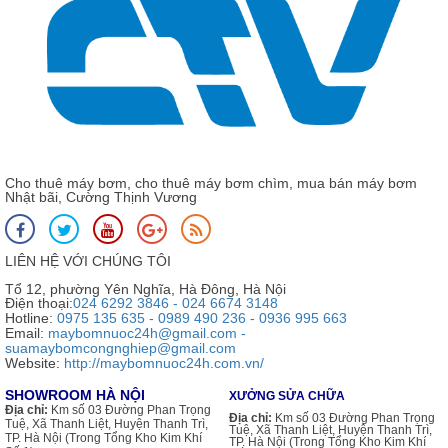
Cho thuê máy bơm, cho thuê máy bơm chìm, mua bán máy bơm
Nhật bãi, Cường Thịnh Vương
LIÊN HỆ VỚI CHÚNG TÔI
Tổ 12, phường Yên Nghĩa, Hà Đông, Hà Nội
Điện thoại:
024 6292 3846 - 024 6674 3148
Hotline:
0975 135 635 - 0989 490 236 - 0936 995 663
Email:
maybomnuoc24h@gmail.com -
suamaybomcongnghiep@gmail.com
Website:
http://maybomnuoc24h.com.vn/
SHOWROOM HÀ NỘI
XƯỞNG SỬA CHỮA
Địa chỉ:
Km số 03 Đường Phan Trọng
Địa chỉ:
Km số 03 Đường Phan Trọng
Tuệ, Xã Thanh Liệt, Huyện Thanh Trì,
Tuệ, Xã Thanh Liệt, Huyện Thanh Trì,
TP. Hà Nội (Trong Tổng Kho Kim Khí
TP. Hà Nội (Trong Tổng Kho Kim Khí