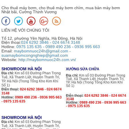
Cho thuê máy bơm, cho thuê máy bơm chìm, mua bán máy bơm
Nhật bãi, Cường Thịnh Vương
LIÊN HỆ VỚI CHÚNG TÔI
Tổ 12, phường Yên Nghĩa, Hà Đông, Hà Nội
Điện thoại:
024 6292 3846 - 024 6674 3148
Hotline:
0975 135 635 - 0989 490 236 - 0936 995 663
Email:
maybomnuoc24h@gmail.com -
suamaybomcongnghiep@gmail.com
Website:
http://maybomnuoc24h.com.vn/
SHOWROOM HÀ NỘI
XƯỞNG SỬA CHỮA
Địa chỉ:
Km số 03 Đường Phan Trọng
Địa chỉ:
Km số 03 Đường Phan Trọng
Tuệ, Xã Thanh Liệt, Huyện Thanh Trì,
Tuệ, Xã Thanh Liệt, Huyện Thanh Trì,
TP. Hà Nội (Trong Tổng Kho Kim Khí
TP. Hà Nội (Trong Tổng Kho Kim Khí
Số 1)
Số 1)
Điện thoại:
024 6292 3846 - 024 6674
3148
Điện thoại:
024 6292 3846 - 024 6674
Hotline:
0989 490 236 - 0936 995 663
3148
- 0975 135 635
Hotline:
0989 490 236 - 0936 995 663
- 0975 135 635
SHOWROOM HÀ NỘI
Địa chỉ:
Km số 03 Đường Phan Trọng
Tuệ, Xã Thanh Liệt, Huyện Thanh Trì,