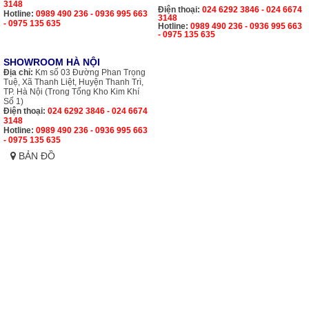
3148
Điện thoại:
024 6292 3846 - 024 6674
Hotline:
0989 490 236 - 0936 995 663
3148
- 0975 135 635
Hotline:
0989 490 236 - 0936 995 663
- 0975 135 635
SHOWROOM HÀ NỘI
Địa chỉ:
Km số 03 Đường Phan Trọng
Tuệ, Xã Thanh Liệt, Huyện Thanh Trì,
TP. Hà Nội (Trong Tổng Kho Kim Khí
Số 1)
Điện thoại:
024 6292 3846 - 024 6674
3148
Hotline:
0989 490 236 - 0936 995 663
- 0975 135 635
BẢN ĐỒ