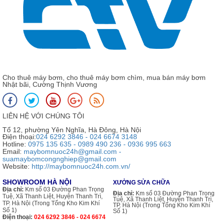
Cho thuê máy bơm, cho thuê máy bơm chìm, mua bán máy bơm
Nhật bãi, Cường Thịnh Vương
LIÊN HỆ VỚI CHÚNG TÔI
Tổ 12, phường Yên Nghĩa, Hà Đông, Hà Nội
Điện thoại:
024 6292 3846 - 024 6674 3148
Hotline:
0975 135 635 - 0989 490 236 - 0936 995 663
Email:
maybomnuoc24h@gmail.com -
suamaybomcongnghiep@gmail.com
Website:
http://maybomnuoc24h.com.vn/
SHOWROOM HÀ NỘI
XƯỞNG SỬA CHỮA
Địa chỉ:
Km số 03 Đường Phan Trọng
Địa chỉ:
Km số 03 Đường Phan Trọng
Tuệ, Xã Thanh Liệt, Huyện Thanh Trì,
Tuệ, Xã Thanh Liệt, Huyện Thanh Trì,
TP. Hà Nội (Trong Tổng Kho Kim Khí
TP. Hà Nội (Trong Tổng Kho Kim Khí
Số 1)
Số 1)
Điện thoại:
024 6292 3846 - 024 6674