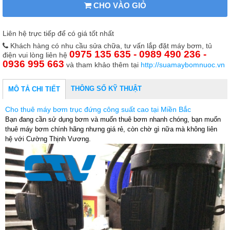
CHO VÀO GIỎ
Liên hệ trực tiếp để có giá tốt nhất
Khách hàng có nhu cầu sửa chữa, tư vấn lắp đặt máy bơm, tủ
0975 135 635 - 0989 490 236 -
điện vui lòng liên hệ
0936 995 663
và tham khảo thêm tại
http://suamaybomnuoc.vn
THÔNG SỐ KỸ THUẬT
MÔ TẢ CHI TIẾT
Cho thuê máy bơm trục đứng công suất cao tại Miền Bắc
Bạn đang cần sử dụng bơm và muốn thuê bơm nhanh chóng, bạn muốn
thuê máy bơm chính hãng nhưng giá rẻ, còn chờ gì nữa mà không liên
hệ với Cường Thịnh Vương.