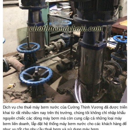
Dịch vụ cho thuê máy bơm nước của Cường Thịnh Vương đã được triển
khai từ rất nhiều năm nay trên thị trường, chúng tôi không chỉ nhập khẩu
nguyên chiếc các dòng máy bơm mà còn cung cấp cả những loại máy
bơm liên doanh, lắp đặt hệ thống máy bơm nước cho các khách hàng để
phục vụ tốt cho nhu cầu thuê bơm và sử dụng máy bơm..