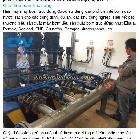
Cho thuê bơm trục đứng
Hiện nay máy bơm trục đứng được sử dụng khá phổ biến để bơm cấp
nước sạch cho các công trình, dự án, các khu công nghiệp. Hầu hết các
thương hiệu sản xuất máy bơm đều sản xuất bơm trục đứng như: Ebara,
Pentax, Sealand, CNP, Grundfos, Paragon, dragon,foras, leo...
Quý khách đang có nhu cầu thuê bơm trục đứng chỉ cần nhấc máy lên
và gọi lại cho chúng tôi, kĩ thuật của CTV sẽ tư vấn nhiệt đình cho các