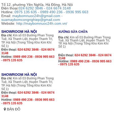
Tổ 12, phường Yên Nghĩa, Hà Đông, Hà Nội
Điện thoại:
024 6292 3846 - 024 6674 3148
Hotline:
0975 135 635 - 0989 490 236 - 0936 995 663
Email:
maybomnuoc24h@gmail.com -
suamaybomcongnghiep@gmail.com
Website:
http://maybomnuoc24h.com.vn/
SHOWROOM HÀ NỘI
XƯỞNG SỬA CHỮA
Địa chỉ:
Km số 03 Đường Phan Trọng
Địa chỉ:
Km số 03 Đường Phan Trọng
Tuệ, Xã Thanh Liệt, Huyện Thanh Trì,
Tuệ, Xã Thanh Liệt, Huyện Thanh Trì,
TP. Hà Nội (Trong Tổng Kho Kim Khí
TP. Hà Nội (Trong Tổng Kho Kim Khí
Số 1)
Số 1)
Điện thoại:
024 6292 3846 - 024 6674
3148
Điện thoại:
024 6292 3846 - 024 6674
Hotline:
0989 490 236 - 0936 995 663
3148
- 0975 135 635
Hotline:
0989 490 236 - 0936 995 663
- 0975 135 635
SHOWROOM HÀ NỘI
Địa chỉ:
Km số 03 Đường Phan Trọng
Tuệ, Xã Thanh Liệt, Huyện Thanh Trì,
TP. Hà Nội (Trong Tổng Kho Kim Khí
Số 1)
Điện thoại:
024 6292 3846 - 024 6674
3148
Hotline:
0989 490 236 - 0936 995 663
- 0975 135 635
BẢN ĐỒ