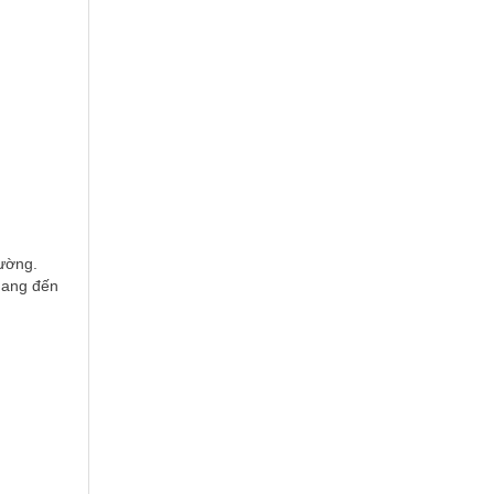
rường.
mang đến