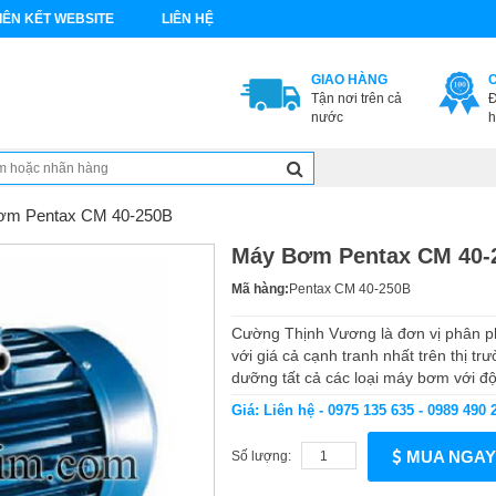
IÊN KẾT WEBSITE
LIÊN HỆ
GIAO HÀNG
Tận nơi trên cả
Đ
nước
h
ơm Pentax CM 40-250B
Máy Bơm Pentax CM 40-
Mã hàng:
Pentax CM 40-250B
Cường Thịnh Vương là đơn vị phân 
với giá cả cạnh tranh nhất trên thị t
dưỡng tất cả các loại máy bơm với đội
Giá: Liên hệ - 0975 135 635 - 0989 490 
MUA NGAY
Số lượng: