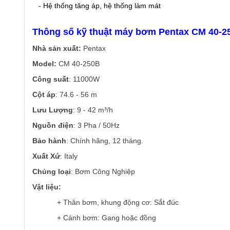
- Hệ thống tăng áp, hệ thống làm mát
Thông số kỹ thuật máy bơm Pentax CM 40-2
Nhà sản xuất:
Pentax
Model:
CM 40-250B
Công suất
: 11000W
Cột áp
: 74.6 - 56 m
Lưu Lượng
: 9 - 42 m³/h
Nguồn điện
: 3 Pha / 50Hz
Bảo hành
: Chính hãng, 12 tháng.
Xuất Xứ
: Italy
Chủng loại
: Bơm Công Nghiệp
Vật liệu:
+ Thân bơm, khung động cơ: Sắt đúc
+ Cánh bơm: Gang hoặc đồng