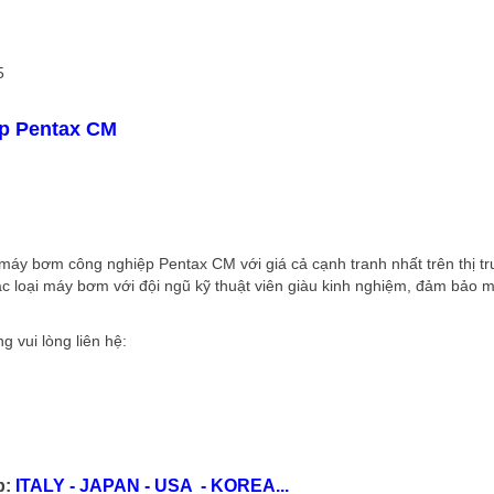
5
ệp Pentax CM
máy bơm công nghiệp Pentax CM với giá cả cạnh tranh nhất trên thị t
ác loại máy bơm với đội ngũ kỹ thuật viên giàu kinh nghiệm, đảm bảo 
 vui lòng liên hệ:
p:
ITALY - JAPAN - USA - KOREA...