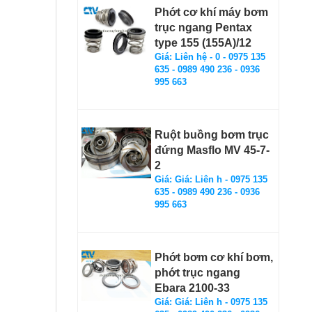
Phớt cơ khí máy bơm
trục ngang Pentax
type 155 (155A)/12
Giá: Liên hệ - 0 - 0975 135
635 - 0989 490 236 - 0936
995 663
Ruột buồng bơm trục
đứng Masflo MV 45-7-
2
Giá: Giá: Liên h - 0975 135
635 - 0989 490 236 - 0936
995 663
Phớt bơm cơ khí bơm,
phớt trục ngang
Ebara 2100-33
Giá: Giá: Liên h - 0975 135