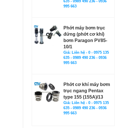
635 - 0989 490 236 - 0936
995 663
Phớt máy bơm trục
đứng (phớt cơ khí)
bơm Paragon PV85-
10/1
Giá: Liên hệ - 0 - 0975 135
635 - 0989 490 236 - 0936
995 663
Phớt cơ khí máy bơm
trục ngang Pentax
type 155 (155A)/13
Giá: Liên hệ - 0 - 0975 135
635 - 0989 490 236 - 0936
995 663