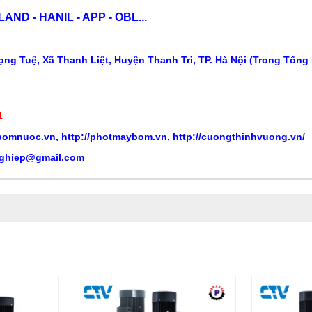
ND - HANIL - APP - OBL...
ng Tuệ, Xã Thanh Liệt, Huyện Thanh Trì, TP. Hà Nội (Trong Tổng
1
ybomnuoc.vn
,
http://photmaybom.vn
,
http://cuongthinhvuong.vn/
ghiep@gmail.com