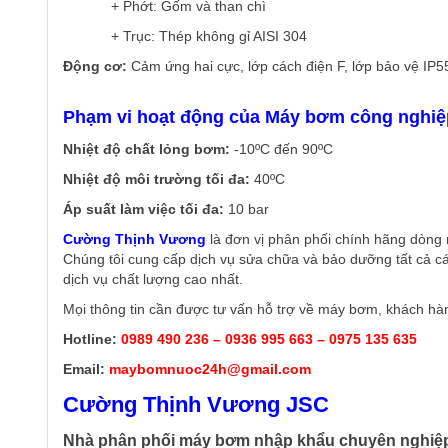
+ Phớt: Gốm và than chì
+ Trục: Thép không gỉ AISI 304
Động cơ:
Cảm ứng hai cực, lớp cách điện F, lớp bảo vệ IP5
Phạm vi hoạt động của Máy bơm công nghi
Nhiệt độ chất lỏng bơm:
-10ºC đến 90ºC
Nhiệt độ môi trường tối đa:
40ºC
Áp suất làm việc tối đa:
10 bar
Cường Thịnh Vương
là đơn vị phân phối chính hãng dòng 
Chúng tôi cung cấp dịch vụ sửa chữa và bảo dưỡng tất cả c
dịch vụ chất lượng cao nhất.
Mọi thông tin cần được tư vấn hỗ trợ về máy bơm, khách hàng
Hotline:
0989 490 236 – 0936 995 663 – 0975 135 635
Email:
maybomnuoc24h@gmail.com
Cường Thịnh Vương JSC
Nhà phân phối máy bơm nhập khẩu chuyên nghiệ