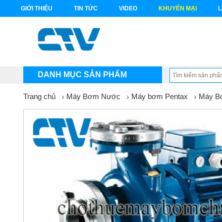
GIỚI THIỆU
TIN TỨC
VIDEO
KHUYẾN MẠI
L
DANH MỤC SẢN PHẨM
Trang chủ
Máy Bơm Nước
Máy bơm Pentax
Máy B