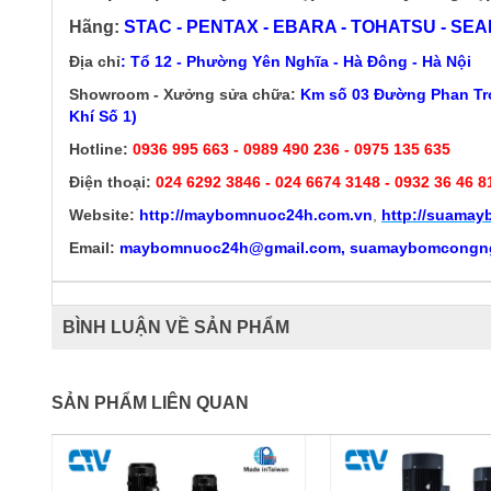
Hãng:
STAC - PENTAX - EBARA - TOHATSU - SEALA
Địa chỉ
: Tổ 12 - Phường Yên Nghĩa - Hà Đông - Hà Nội
Showroom - Xưởng sửa chữa:
Km số 03 Đường Phan Trọ
Khí Số 1)
Hotline:
0936 995 663 - 0989 490 236 - 0975 135 635
Điện thoại:
024 6292 3846
- 024 6674 3148 - 0932 36 46 8
Website:
http://
maybomnuoc24h.com.vn
,
http://suama
Email:
maybomnuoc24h@gmail.com, suamaybomcongn
BÌNH LUẬN VỀ SẢN PHẨM
SẢN PHẨM LIÊN QUAN