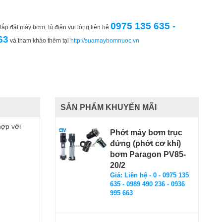
0975 135 635 -
ắp đặt máy bơm, tủ điện vui lòng liên hệ
63
và tham khảo thêm tại
http://suamaybomnuoc.vn
SẢN PHẨM KHUYẾN MÃI
hợp với
Phớt máy bơm trục
đứng (phớt cơ khí)
bơm Paragon PV85-
20/2
Giá: Liên hệ - 0 - 0975 135
635 - 0989 490 236 - 0936
995 663