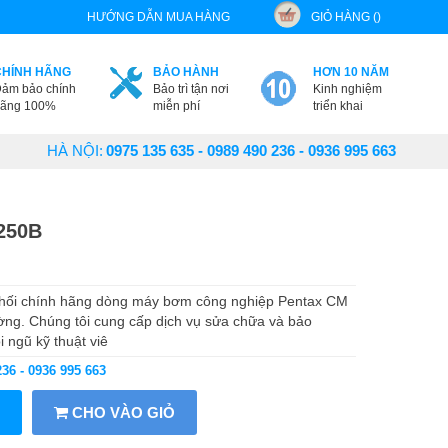
HƯỚNG DẪN MUA HÀNG
GIỎ HÀNG ()
CHÍNH HÃNG
BẢO HÀNH
HƠN 10 NĂM
ảm bảo chính
Bảo trì tận nơi
Kinh nghiệm
ãng 100%
miễn phí
triển khai
HÀ NỘI:
0975 135 635 - 0989 490 236 - 0936 995 663
250B
phối chính hãng dòng máy bơm công nghiệp Pentax CM
rường. Chúng tôi cung cấp dịch vụ sửa chữa và bảo
 ngũ kỹ thuật viê
236 - 0936 995 663
CHO VÀO GIỎ