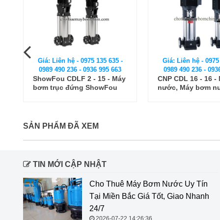
Giá: Liên hệ - 0975 135 635 -
Giá: Liên hệ - 0975
0989 490 236 - 0936 995 663
0989 490 236 - 093
y
CNP CDL 16 - 16 - Máy bơm
Máy bơm nước tr
nước, Máy bơm nước trục
Type Paragon PV 2
đứng CNP CDL
SẢN PHẨM ĐÃ XEM
TIN MỚI CẬP NHẬT
Cho Thuê Máy Bơm Nước Uy Tín
Tại Miền Bắc Giá Tốt, Giao Nhanh
24/7
2026-07-22 14:26:36