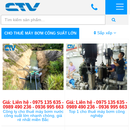
Sắp xếp
CHO THUÊ MÁY BƠM CÔNG SUẤT LỚN
Giá: Liên hệ - 0975 135 635 -
Giá: Liên hệ - 0975 135 635 -
0989 490 236 - 0936 995 663
0989 490 236 - 0936 995 663
Công ty cho thuê máy bơm nước
Top 1 cho thuê máy bơm công
công suất lớn nhanh chóng, giá
nghiệp
rẻ nhất miền Bắc