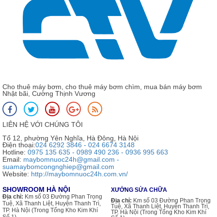
Cho thuê máy bơm, cho thuê máy bơm chìm, mua bán máy bơm
Nhật bãi, Cường Thịnh Vương
LIÊN HỆ VỚI CHÚNG TÔI
Tổ 12, phường Yên Nghĩa, Hà Đông, Hà Nội
Điện thoại:
024 6292 3846 - 024 6674 3148
Hotline:
0975 135 635 - 0989 490 236 - 0936 995 663
Email:
maybomnuoc24h@gmail.com -
suamaybomcongnghiep@gmail.com
Website:
http://maybomnuoc24h.com.vn/
SHOWROOM HÀ NỘI
XƯỞNG SỬA CHỮA
Địa chỉ:
Km số 03 Đường Phan Trọng
Địa chỉ:
Km số 03 Đường Phan Trọng
Tuệ, Xã Thanh Liệt, Huyện Thanh Trì,
Tuệ, Xã Thanh Liệt, Huyện Thanh Trì,
TP. Hà Nội (Trong Tổng Kho Kim Khí
TP. Hà Nội (Trong Tổng Kho Kim Khí
Số 1)