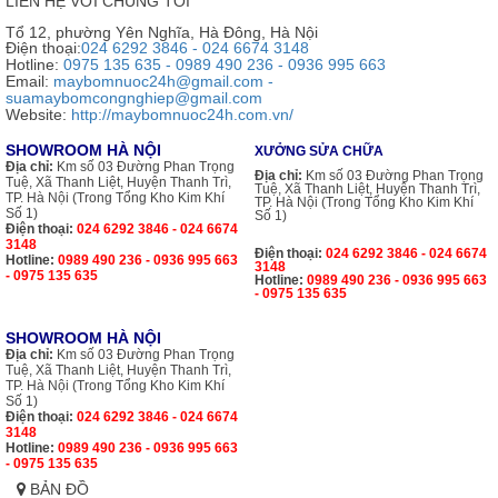
LIÊN HỆ VỚI CHÚNG TÔI
Tổ 12, phường Yên Nghĩa, Hà Đông, Hà Nội
Điện thoại:
024 6292 3846 - 024 6674 3148
Hotline:
0975 135 635 - 0989 490 236 - 0936 995 663
Email:
maybomnuoc24h@gmail.com -
suamaybomcongnghiep@gmail.com
Website:
http://maybomnuoc24h.com.vn/
SHOWROOM HÀ NỘI
XƯỞNG SỬA CHỮA
Địa chỉ:
Km số 03 Đường Phan Trọng
Địa chỉ:
Km số 03 Đường Phan Trọng
Tuệ, Xã Thanh Liệt, Huyện Thanh Trì,
Tuệ, Xã Thanh Liệt, Huyện Thanh Trì,
TP. Hà Nội (Trong Tổng Kho Kim Khí
TP. Hà Nội (Trong Tổng Kho Kim Khí
Số 1)
Số 1)
Điện thoại:
024 6292 3846 - 024 6674
3148
Điện thoại:
024 6292 3846 - 024 6674
Hotline:
0989 490 236 - 0936 995 663
3148
- 0975 135 635
Hotline:
0989 490 236 - 0936 995 663
- 0975 135 635
SHOWROOM HÀ NỘI
Địa chỉ:
Km số 03 Đường Phan Trọng
Tuệ, Xã Thanh Liệt, Huyện Thanh Trì,
TP. Hà Nội (Trong Tổng Kho Kim Khí
Số 1)
Điện thoại:
024 6292 3846 - 024 6674
3148
Hotline:
0989 490 236 - 0936 995 663
- 0975 135 635
BẢN ĐỒ