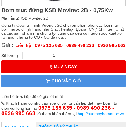
Bơm trục đứng KSB Movitec 2B - 0,75Kw
Mã hàng:
KSB Movitec 2B
Công ty Cường Thịnh Vương JSC chuyên phân phối các loại máy
bơm nước chính hãng như Stac, Pentax, Ebara, CNP, Shimge,....Tất
cả các sản phẩm mà chúng tôi cung cấp đều có nguồn gốc xuất xứ
rõ ràng, chứng từ CO - CQ đầy đủ, ...
Giá :
Liên hệ - 0975 135 635 - 0989 490 236 - 0936 995 663
Số lượng:
MUA NGAY
CHO VÀO GIỎ
Liên hệ trực tiếp để có giá tốt nhất
Khách hàng có nhu cầu sửa chữa, tư vấn lắp đặt máy bơm, tủ
0975 135 635 - 0989 490 236 -
điện vui lòng liên hệ
0936 995 663
và tham khảo thêm tại
http://suamaybomnuoc.vn
THÔNG SỐ KỸ THUẬT