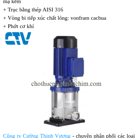
mạ kẽm
+ Trục bằng thép AISI 316
+ Vòng bi tiếp xúc chất lỏng: vonfram cacbua
+ Phớt cơ khí
Công ty Cường Thịnh Vương
-
chuyên phân phối các loại